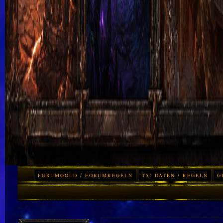
FORUMGOLD / FORUMREGELN
TS³ DATEN / REGELN
G