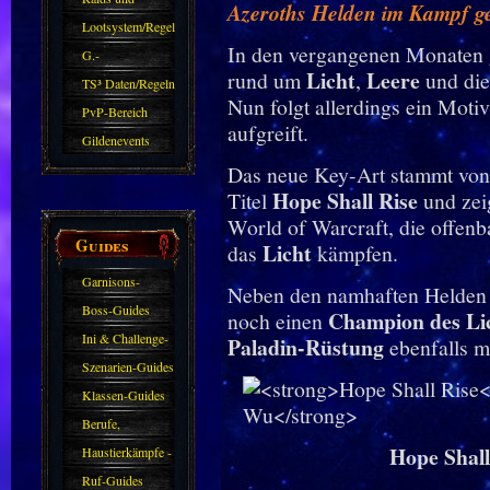
Azeroths Helden im Kampf ge
Zubehör
Lootsystem/Regeln
In den vergangenen Monaten g
G.-
Licht
Leere
rund um
,
und di
Sparkasse/Goldleihen
TS³ Daten/Regeln
Nun folgt allerdings ein Moti
PvP-Bereich
aufgreift.
Gildenevents
Das neue Key-Art stammt vo
Hope Shall Rise
Titel
und zei
World of Warcraft, die offenba
Guides
Licht
das
kämpfen.
Garnisons-
Neben den namhaften Helden 
Guides
Boss-Guides
Champion des Li
noch einen
Ini & Challenge-
Paladin-Rüstung
ebenfalls mi
Guides
Szenarien-Guides
Klassen-Guides
Berufe,
Hope Shall
Farmkarten und
Haustierkämpfe -
Haustiere
Guide
Ruf-Guides