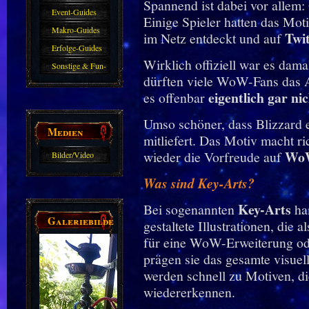
Spannend ist dabei vor allem: 
Event-Guides
Einige Spieler hatten das Mot
Makro-Guides
Twi
im Netz entdeckt und auf
Erfolge-Guides
Wirklich offiziell war es dama
Sonstige & Fun-
dürften viele WoW-Fans das A
Guides
eigentlich gar ni
es offenbar
Umso schöner, dass Blizzard e
Medien
mitliefert. Das Motiv macht ri
WoW
wieder die Vorfreude auf
Bilder/Video
Galerie
Was sind Key-Arts?
Key-Arts
Bei sogenannten
han
Galeriebilder
gestaltete Illustrationen, die 
für eine WoW-Erweiterung ode
prägen sie das gesamte visue
werden schnell zu Motiven, di
wiedererkennen.