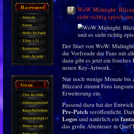
Hauptmenü
WoW Midnight: Blizzar
sieht richtig episch aus
Startseite
Forum
Hotfix für Patch
11.X
T-Sets 1-21
Der Start von WoW: Midnight 
Realmstatus
die Vorfreude der Fans mit all
Links die jeder
dazu gibt es jetzt ein frische
kennen sollte?!
neuen Key-Artwork.
Oder nicht?
Nur noch wenige Monate bis 
Gilde
Blizzard stimmt Fans langsam
Erweiterung ein.
Über die Gilde
(DAW)
Gildenregeln/Aufnahme
Passend dazu hat der Entwickl
Pre-Patch
Ränge/Beförderungen
veröffentlicht. Dar
Logos
fanta
und natürlich ein
Mitglieder/Eq/Lvl
das große Abenteuer in Quel'
Woher wir alle
kommen.
Raids und