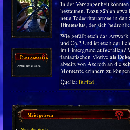
In der Vergangenheit konnten w
bestaunen. Dazu zählen etwa
neue Todesritterarmee in den 
Dimensius
, der sich bedrohli
Wie gefällt euch das Artwork
und Co.? Und ist euch der li
im Hintergrund aufgefallen? V
als Deko
fantastischen Motive
Partnerseiten
sc
abseits von Azeroth an die
Derzeit gibt es keine.
Momente
erinnern zu können
Quelle:
Buffed
Meist gelesen
News der Woche