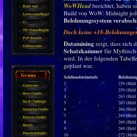
WoWHead
berichtet, haben s
kommen.
Raids und
Build von WoW: Midnight jed
Zubehör
Lootsystem/Regeln
Belohnungssystem verabsch
G.-
Sparkasse/Goldleihen
TS³ Daten/Regeln
Doch keine +18-Belohnungen
PvP-Bereich
Datamining
zeigt, dass sich 
Gildenevents
Schatzkammer
für Mythisch
wird. In der folgenden Tabell
geplant war.
Guides
Schlüsselsteinstufe
Belohnun
2
259 (Held 
Garnisons-
3
259 (Held 
Guides
Boss-Guides
4
263 (Held 
Ini & Challenge-
5
263 (Held 
Guides
6
266 (Held 
Szenarien-Guides
7
269 (Held 
Klassen-Guides
8
269 (Held 
Berufe,
9
269 (Held 
Farmkarten und
Haustierkämpfe -
10
272 (Myth