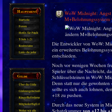
Hauptmenü
WoW Midnight: Angst v
M+Belohnungssystem w
Startseite
Forum
Hotfix für Patch
11.X
T-Sets 1-21
Die Entwickler von WoW: Midn
Realmstatus
ein erweitertes Belohnungss
Links die jeder
entschieden.
kennen sollte?!
Noch vor wenigen Wochen freu
Oder nicht?
Spieler über die Nachricht, d
Gilde
Schlüsselsteinen in WoW: Mid
Denn statt nur die gewohnten
Über die Gilde
sollte es sich auch lohnen, de
(DAW)
Gildenregeln/Aufnahme
+18 zu pushen.
Ränge/Beförderungen
Durch das neue System in Mid
Mitglieder/Eq/Lvl
von +12 bis +
Schatzkammer
Woher wir alle