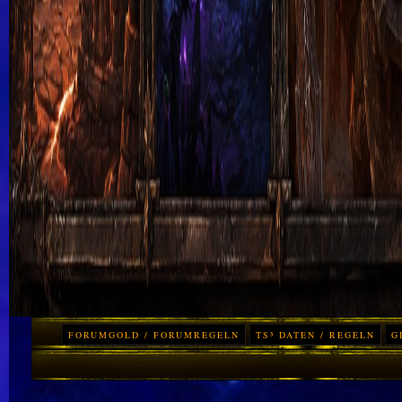
FORUMGOLD / FORUMREGELN
TS³ DATEN / REGELN
G