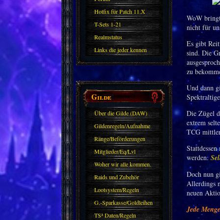
Hotfix für Patch 11.X
WoW bringt e
T-Sets 1-21
nicht für un
Realmstatus
Es gibt Reit
Links die jeder kennen
sind. Die Gr
ausgesproch
sollte?! Oder nicht?
zu bekomm
Und dann gi
Gilde
Spektraltig
Die Zügel d
Über die Gilde (DAW)
extrem selt
Gildenregeln/Aufnahme
TCG mittler
Ränge/Beförderungen
Stattdessen 
Mitglieder/Eq/Lvl
werden.
Sel
Woher wir alle kommen.
Doch nun gi
Raids und Zubehör
Allerdings n
Lootsystem/Regeln
neuen Aktio
G.-Sparkasse/Goldleihen
Jede Menge 
TS³ Daten/Regeln