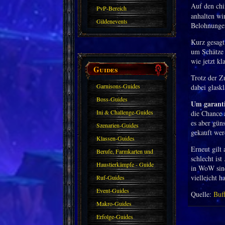
Auf den chi
PvP-Bereich
anhalten wi
Gildenevents
Belohnunge
Kurz gesagt
um Schätze 
wie jetzt kl
Guides
Trotz der Zu
Garnisons-Guides
dabei glask
Boss-Guides
Um garanti
Ini & Challenge-Guides
die Chance a
es aber gün
Szenarien-Guides
gekauft wer
Klassen-Guides
Erneut gilt
Berufe, Farmkarten und
schlecht ist
Haustiere
Haustierkämpfe - Guide
in WoW sind
vielleicht h
Ruf-Guides
Event-Guides
Quelle:
Buf
Makro-Guides
Erfolge-Guides