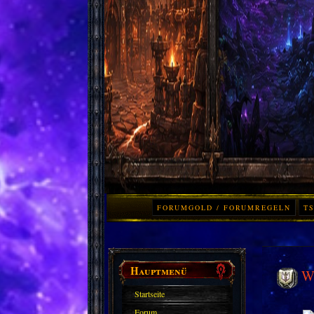
FORUMGOLD / FORUMREGELN
TS
Hauptmenü
Wo
Startseite
Forum