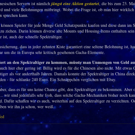
nesischen Servern ist nämlich
jüngst eine Aktion gestartet
, die bis zum 23. Ma
rd und viele Belohnungen mitbringt. Wobei die Frage ist, ob man hier wirklich
n sprechen kann.
 können Spieler für jede Menge Geld Schatzpunkte kaufen und diese dann im S
zu ziehen. Darin können diverse alte Mounts und Housing-Items enthalten sein
ar ist, auch der schnelle Spektraltiger.
sicherung, dass in jeder zehnten Kiste garantiert eine seltene Belohnung ist, ha
lar um die in Europa sehr kritisch gesehenen Gacha-Elemente.
ert an den Spektraltiger zu kommen, müsste man Unmengen von Geld a
uch hier eher gering ist. Billig wird es für die Chinesen also nicht. Mit etwas
stiger als vor anderthalb Jahren. Damals konnte der Spektraltiger in China dire
den - für schlanke 240 Euro. Ein Schnäppchen verglichen mit Ebay.
 aber, dass es für uns keine Chance gibt, den Spektraltiger zu bekommen. Aber 
 ... wir sind jedenfalls sehr froh, dass solche Gacha-Mechaniken bisher noch ka
. Dafür schaffen wir es auch, weiterhin auf den Spektraltiger zu verzichten. O
aben wir ihn ja schon, wer weiß.
fed