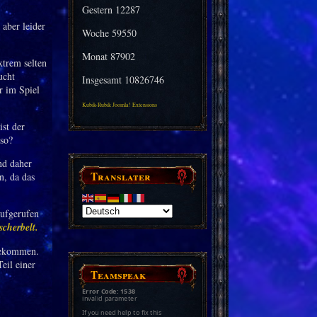
Gestern
12287
 aber leider
Woche
59550
Monat
87902
xtrem selten
ucht
Insgesamt
10826746
r im Spiel
Kubik-Rubik Joomla! Extensions
ist der
 so?
nd daher
Translater
n, da das
aufgerufen
scherbelt.
 bekommen.
eil einer
Teamspeak
Error Code: 1538
invalid parameter
If you need help to fix this