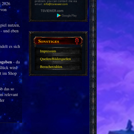
problem, you can contact me via
i 2026
email:
info@tsviewer.com
 von
piel nutzen,
 - und eben
Sonstiges
ndelt es sich
Impressum
Quellen/Bilderquellen
usgeben
- da
Besucherzahlen
 Glück wird
kt im Shop
ob das so
um relevant
der