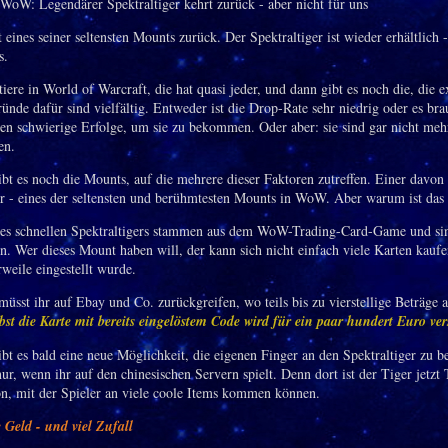
ines seiner seltensten Mounts zurück. Der Spektraltiger ist wieder erhältlich -
s.
tiere in World of Warcraft, die hat quasi jeder, und dann gibt es noch die, die e
ünde dafür sind vielfältig. Entweder ist die Drop-Rate sehr niedrig oder es bra
en schwierige Erfolge, um sie zu bekommen. Oder aber: sie sind gar nicht meh
en.
bt es noch die Mounts, auf die mehrere dieser Faktoren zutreffen. Einer davon 
er - eines der seltensten und berühmtesten Mounts in WoW. Aber warum ist das
es schnellen Spektraltigers stammen aus dem WoW-Trading-Card-Game und si
en. Wer dieses Mount haben will, der kann sich nicht einfach viele Karten kaufe
weile eingestellt wurde.
müsst ihr auf Ebay und Co. zurückgreifen, wo teils bis zu vierstellige Beträge 
bst die Karte mit bereits eingelöstem Code wird für ein paar hundert Euro ver
bt es bald eine neue Möglichkeit, die eigenen Finger an den Spektraltiger zu
ur, wenn ihr auf den chinesischen Servern spielt. Denn dort ist der Tiger jetzt T
n, mit der Spieler an viele coole Items kommen können.
Geld - und viel Zufall