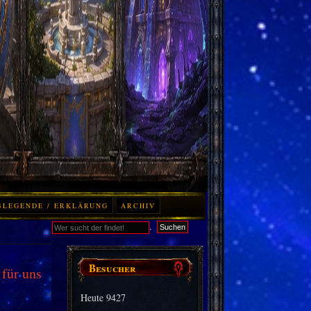
BLEGENDE / ERKLÄRUNG
ARCHIV
.
Suchen
Besucher
 für uns
Heute
9427