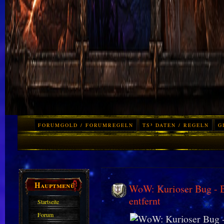
FORUMGOLD / FORUMREGELN
TS³ DATEN / REGELN
G
Hauptmenü
WoW: Kurioser Bug - Bl
entfernt
Startseite
Forum