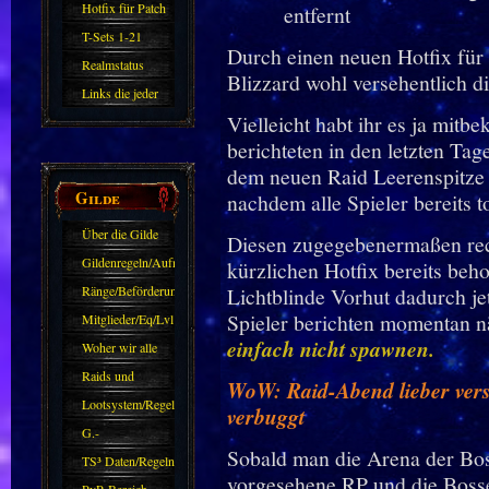
Hotfix für Patch
11.X
T-Sets 1-21
Durch einen neuen Hotfix für
Realmstatus
Blizzard wohl versehentlich di
Links die jeder
Vielleicht habt ihr es ja mi
kennen sollte?!
berichteten in den letzten Tag
Oder nicht?
dem neuen Raid Leerenspitz
Gilde
nachdem alle Spieler bereits 
Über die Gilde
Diesen zugegebenermaßen rech
(DAW)
Gildenregeln/Aufnahme
kürzlichen Hotfix bereits beh
Ränge/Beförderungen
Lichtblinde Vorhut dadurch jet
Spieler berichten momentan 
Mitglieder/Eq/Lvl
einfach nicht spawnen.
Woher wir alle
kommen.
Raids und
WoW: Raid-Abend lieber versc
Zubehör
Lootsystem/Regeln
verbuggt
G.-
Sobald man die Arena der Bosse 
Sparkasse/Goldleihen
TS³ Daten/Regeln
vorgesehene RP und die Boss