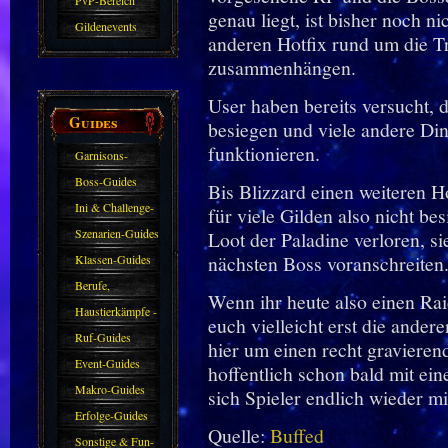
PvP-Bereich
genau liegt, ist bisher noch n
Gildenevents
anderen Hotfix rund um die 
zusammenhängen.
User haben bereits versucht, 
Guides
besiegen und viele andere Din
funktionieren.
Garnisons-
Guides
Boss-Guides
Bis Blizzard einen weiteren Hot
Ini & Challenge-
für viele Gilden also nicht be
Guides
Szenarien-Guides
Loot der Paladine verloren, s
nächsten Boss voranschreiten
Klassen-Guides
Berufe,
Wenn ihr heute also einen Raid
Farmkarten und
Haustierkämpfe -
euch vielleicht erst die ande
Haustiere
Guide
Ruf-Guides
hier um einen recht gravieren
Event-Guides
hoffentlich schon bald mit ei
Makro-Guides
sich Spieler endlich wieder m
Erfolge-Guides
Quelle:
Buffed
Sonstige & Fun-