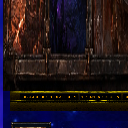
FORUMGOLD / FORUMREGELN
TS³ DATEN / REGELN
G