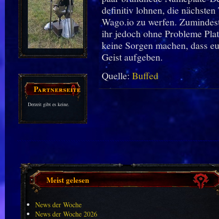
definitiv lohnen, die nächste
Wago.io zu werfen. Zumindest
ihr jedoch ohne Probleme Pla
keine Sorgen machen, dass e
Geist aufgeben.
Quelle:
Buffed
Partnerseiten
Derzeit gibt es keine.
Meist gelesen
News der Woche
News der Woche 2026