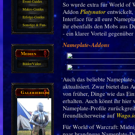
Event-Guides
So wurde extra für World of 
Makro-Guides
Addon
Platynator
entwickelt, 
Erfolge-Guides
Interface für all eure Namepl
ihr ebenfalls den Mobs aus D
Sonstige & Fun-
- ein klarer Vorteil gegenübe
Guides
Nameplate-Addons
Medien
Bilder/Video
Galerie
Auch das beliebte Nameplat
aktualisiert. Zwar bietet das
Galeriebilder
von früher, Dinge wie das Ei
erhalten. Auch könnt ihr hier
Nameplate-Profile zurückgreife
freundlicherweise auf
Wago.i
Für World of Warcraft: Midni
paar brandneue Nameplate-Desi