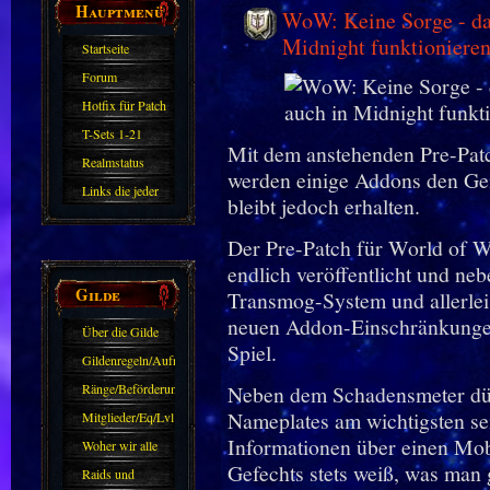
Hauptmenü
WoW: Keine Sorge - da
Midnight funktioniere
Startseite
Forum
Hotfix für Patch
11.X
T-Sets 1-21
Mit dem anstehenden Pre-Patc
Realmstatus
werden einige Addons den Gei
Links die jeder
bleibt jedoch erhalten.
kennen sollte?!
Der Pre-Patch für World of W
Oder nicht?
endlich veröffentlicht und neb
Gilde
Transmog-System und allerlei
neuen Addon-Einschränkungen 
Über die Gilde
Spiel.
(DAW)
Gildenregeln/Aufnahme
Ränge/Beförderungen
Neben dem Schadensmeter dürft
Nameplates am wichtigsten sein
Mitglieder/Eq/Lvl
Informationen über einen Mob
Woher wir alle
Gefechts stets weiß, was man g
kommen.
Raids und