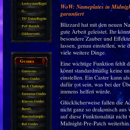
Zubehör
Lootsystem/Regeln
WoW: Nameplates in Midnight
G.-
garantiert
Sparkasse/Goldleihen
TS³ Daten/Regeln
Blizzard hat mit den neuen Na
PvP-Bereich
gute Arbeit geleistet. Ihr kön
Gildenevents
besondere Zauber und Effekte
lassen, genau einstellen, wie
viele weitere Dinge.
Guides
Eine wichtige Funktion fehlt 
könnt standardmäßig keine un
Garnisons-
einstellen. Ein Caster kann a
Guides
Boss-Guides
dafür rot sein, was bei der Ü
Ini & Challenge-
immens helfen würde.
Guides
Szenarien-Guides
Glücklicherweise fallen die 
Klassen-Guides
nicht ganz so drakonisch aus
Berufe,
auf diese Funktionalität nich
Farmkarten und
Haustierkämpfe -
Midnight-Pre-Patch weiterhin
Haustiere
Guide
Ruf-Guides