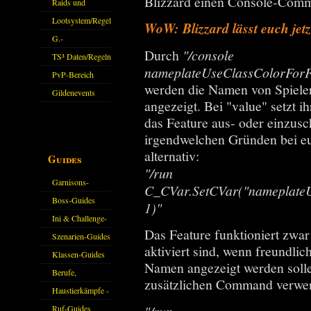
Blizzard einen Console-Com
kommen.
Raids und
Zubehör
Lootsystem/Regeln
WoW: Blizzard lässt euch jet
G.-
Durch
"/console
Sparkasse/Goldleihen
TS³ Daten/Regeln
nameplateUseClassColorForF
PvP-Bereich
werden die Namen von Spieler
Gildenevents
angezeigt. Bei "value" setzt i
das Feature aus- oder einzus
irgendwelchen Gründen bei euch
alternativ:
Guides
"/run
Garnisons-
C_CVar.SetCVar("nameplateU
Guides
Boss-Guides
1)"
Ini & Challenge-
Das Feature funktioniert zwa
Guides
Szenarien-Guides
aktiviert sind, wenn freundlic
Klassen-Guides
Namen angezeigt werden solle
Berufe,
zusätzlichen Command verwe
Farmkarten und
Haustierkämpfe -
Haustiere
Guide
Ruf-Guides