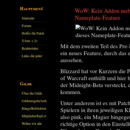
Hauptmenü
WoW: Kein Addon mehr n
Nameplate-Feature
Startseite
Forum
Hotfix für Patch
11.X
T-Sets 1-21
Mit dem zweiten Teil des Pre
Realmstatus
ein neues Feature, durch das
Links die jeder
aussehen.
kennen sollte?!
Blizzard hat vor Kurzem die 
Oder nicht?
of Warcraft enthüllt und hier
Gilde
der Midnight-Beta versteckt, d
kommen.
Über die Gilde
(DAW)
Gildenregeln/Aufnahme
Unter anderem ist es mit Patc
Ränge/Beförderungen
Spielern in ihren jeweiligen K
also pink, ein Magier hingegen
Mitglieder/Eq/Lvl
richtige Option in den Einstel
Woher wir alle