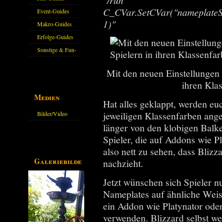
"/run
C_CVar.SetCVar("nameplateS
Event-Guides
1)"
Makro-Guides
Erfolge-Guides
Sonstige & Fun-
Guides
Mit den neuen Einstellungen
ihren Kla
Medien
Hat alles geklappt, werden eu
jeweiligen Klassenfarben ange
Bilder/Video
länger von den klobigen Balk
Galerie
Spieler, die auf Addons wie Pla
also nett zu sehen, dass Blizz
Galeriebilder
nachzieht.
Jetzt wünschen sich Spieler n
Nameplates auf ähnliche Weis
ein Addon wie Platynator od
verwenden. Blizzard selbst w