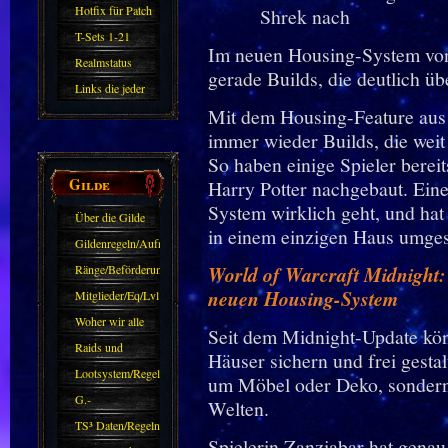
Hotfix für Patch
11.X
T-Sets 1-21
Im neuen Housing-System von
Realmstatus
gerade Builds, die deutlich ü
Links die jeder
Mit dem Housing-Feature aus 
kennen sollte?!
immer wieder Builds, die weit
Oder nicht?
So haben einige Spieler berei
Gilde
Harry Potter nachgebaut. Eine 
System wirklich geht, und hat
Über die Gilde
in einem einzigen Haus umges
(DAW)
Gildenregeln/Aufnahme
Ränge/Beförderungen
World of Warcraft Midnight: 
neuen Housing-System
Mitglieder/Eq/Lvl
Woher wir alle
Seit dem Midnight-Update kön
kommen.
Raids und
Häuser sichern und frei gestal
Zubehör
Lootsystem/Regeln
um Möbel oder Deko, sondern
G.-
Welten.
Sparkasse/Goldleihen
TS³ Daten/Regeln
Spielerin Zanziabar hat gena