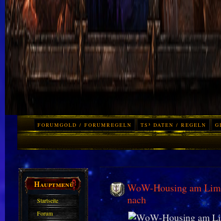
FORUMGOLD / FORUMREGELN
TS³ DATEN / REGELN
G
Hauptmenü
WoW-Housing am Limit:
nach
Startseite
Forum