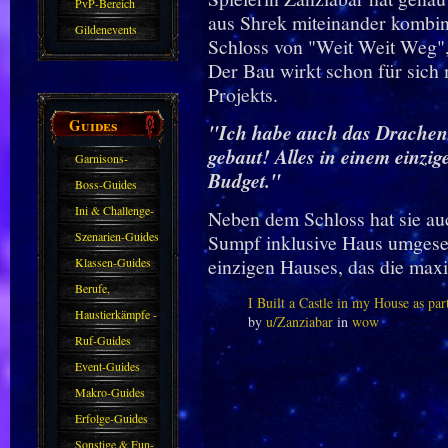
PvP-Bereich
aus Shrek miteinander kombini
Gildenevents
Schloss von "Weit Weit Weg", 
Der Bau wirkt schon für sich m
Projekts.
Guides
"Ich habe auch das Drachen
gebaut! Alles in einem einzi
Garnisons-
Budget."
Guides
Boss-Guides
Ini & Challenge-
Neben dem Schloss hat sie au
Guides
Szenarien-Guides
Sumpf inklusive Haus umgesetz
einzigen Hauses, das die maxi
Klassen-Guides
Berufe,
I Built a Castle in my House as pa
Farmkarten und
Haustierkämpfe -
by
u/Zanziabar
in
wow
Haustiere
Guide
Ruf-Guides
Event-Guides
Makro-Guides
Erfolge-Guides
Sonstige & Fun-