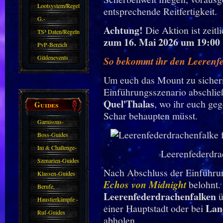
Zubehör
Lootsystem/Regeln
entsprechende Reitfertigkeit.
G.-
Achtung!
Die Aktion ist zeitl
Sparkasse/Goldleihen
TS³ Daten/Regeln
zum 16. Mai 2026 um 19:0
PvP-Bereich
Gildenevents
So bekommt ihr den Leerenf
Um euch das Mount zu sichern
Einführungsszenario abschlie
Quel'Thalas
, wo ihr euch geg
Guides
Schar behaupten müsst.
Garnisons-
Guides
Boss-Guides
Ini & Challenge-
Leerenfederdra
Guides
Szenarien-Guides
Nach Abschluss der Einführun
Klassen-Guides
Echos von Midnight
belohnt.
Berufe,
Leerenfederdrachenfalken
ü
Farmkarten und
Haustierkämpfe -
Lan
einer Hauptstadt oder bei
Haustiere
Guide
Ruf-Guides
abholen.