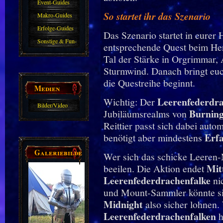
Event-Guides
So startet ihr das Szenario
Makro-Guides
Erfolge-Guides
Das Szenario startet in eurer 
Sonstige & Fun-
entsprechende Quest beim Her
Guides
Tal der Stärke in Orgrimmar, 
Sturmwind. Danach bringt eu
die Questreihe beginnt.
Medien
Leerenfederdra
Wichtig: Der
Bilder/Video
Burning
Jubiläumsrealms von
Galerie
Reittier passt sich dabei autom
Erfa
benötigt aber mindestens
Galeriebilder
Wer sich das schicke Leeren-M
Mit
beeilen. Die Aktion endet
Leerenfederdrachenfalke
nic
und Mount-Sammler könnte si
Midnight
also sicher lohnen.
Leerenfederdrachenfalken
h