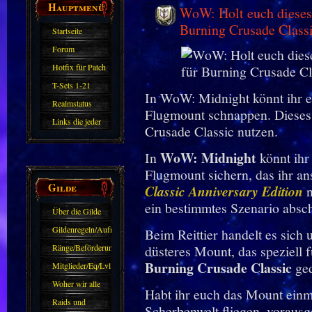
Hauptmenü
WoW: Holt euch dieses
Burning Crusade Class
Startseite
Forum
Hotfix für Patch
11.X
T-Sets 1-21
In WoW: Midnight könnt ihr e
Realmstatus
Flugmount schnappen. Dieses l
Links die jeder
Crusade Classic nutzen.
kennen sollte?!
WoW: Midnight
In
könnt ihr
Oder nicht?
Flugmount sichern, das ihr an
Gilde
Classic Anniversary Edition
n
ein bestimmtes Szenario absch
Über die Gilde
(DAW)
Gildenregeln/Aufnahme
Beim Reittier handelt es sich
Ränge/Beförderungen
düsteres Mount, das speziell 
Burning Crusade Classic
ged
Mitglieder/Eq/Lvl
Woher wir alle
Habt ihr euch das Mount einma
kommen.
Raids und
Scherbenwelt fliegen, vorausge