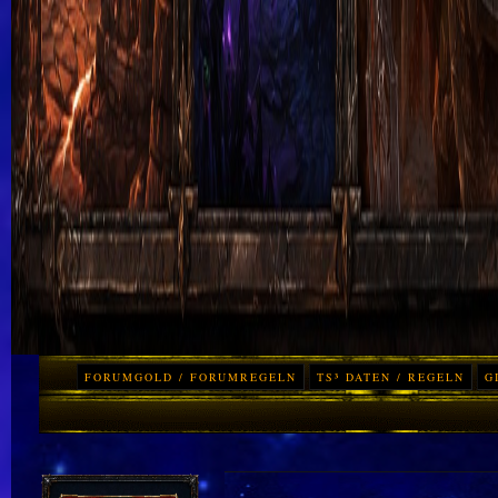
FORUMGOLD / FORUMREGELN
TS³ DATEN / REGELN
G