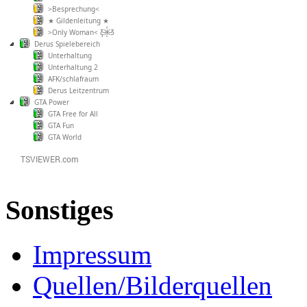
>Besprechung<
★ Gildenleitung ★
>Only Woman< Ƹ̵̡Ӝ̵̨̄Ʒ
Derus Spielebereich
Unterhaltung
Unterhaltung 2
AFK/schlafraum
Derus Leitzentrum
GTA Power
GTA Free for All
GTA Fun
GTA World
Sonstiges
Impressum
Quellen/Bilderquellen