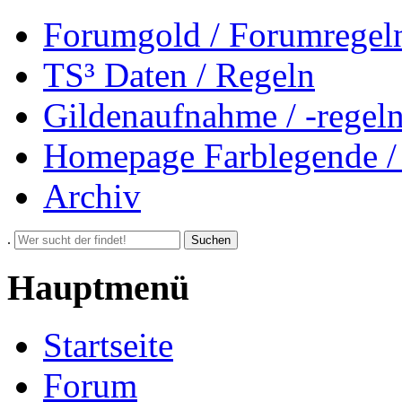
Forumgold / Forumregel
TS³ Daten / Regeln
Gildenaufnahme / -regel
Homepage Farblegende /
Archiv
.
Suchen
Hauptmenü
Startseite
Forum