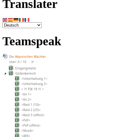
Translater
Teamspeak
Die Abyssischen Wächter
User: 0 / 10
⟳
◌
Eingangshalle
Gildenbereich
>Unterhaltung 1<
>Unterhaltung 2<
> !!! FSK 18 !!! <
>Ini 1<
>Ini 2<
>Raid 1 (10)<
>Raid 2 (25)<
>Raid 3 (offen)<
>PvP<
>PvP (offen)<
>Musik<
>AFK<