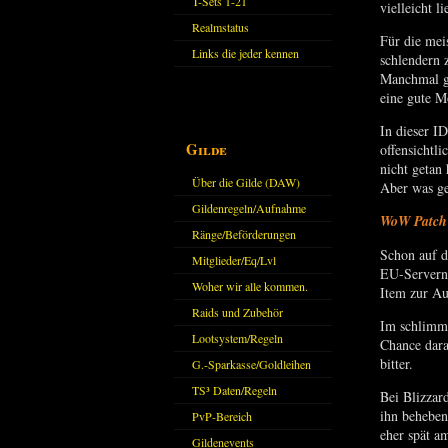
T-Sets 1-21
vielleicht l
Realmstatus
Für die mei
Links die jeder kennen
schlendern 
Manchmal gi
sollte?! Oder nicht?
eine gute M
In dieser I
Gilde
offensichtli
nicht getan
Über die Gilde (DAW)
Aber was gen
Gildenregeln/Aufnahme
WoW Patch 
Ränge/Beförderungen
Schon auf d
Mitglieder/Eq/Lvl
EU-Servern 
Woher wir alle kommen.
Item zur A
Raids und Zubehör
Im schlimms
Lootsystem/Regeln
Chance dara
bitter.
G.-Sparkasse/Goldleihen
TS³ Daten/Regeln
Bei Blizzar
ihn beheben
PvP-Bereich
eher spät a
Gildenevents