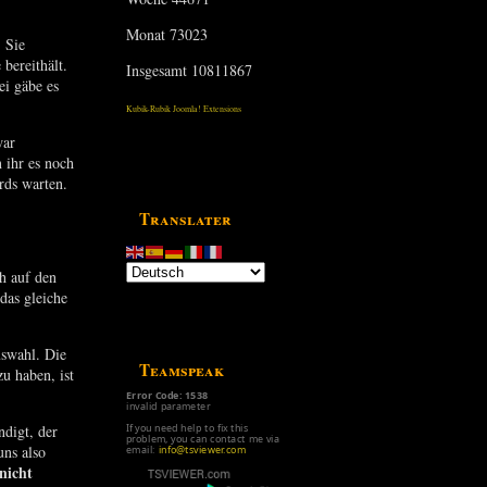
Monat
73023
 Sie
bereithält.
Insgesamt
10811867
i gäbe es
Kubik-Rubik Joomla! Extensions
war
n ihr es noch
rds warten.
Translater
h auf den
das gleiche
uswahl. Die
Teamspeak
u haben, ist
Error Code: 1538
invalid parameter
If you need help to fix this
ndigt, der
problem, you can contact me via
uns also
email:
info@tsviewer.com
nicht