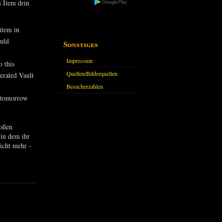
s Item drin
 item in
ould
Sonstiges
Impressum
o this
Quellen/Bilderquellen
erated Vault
Besucherzahlen
s tomorrow
roßen
in dem ihr
nicht mehr -