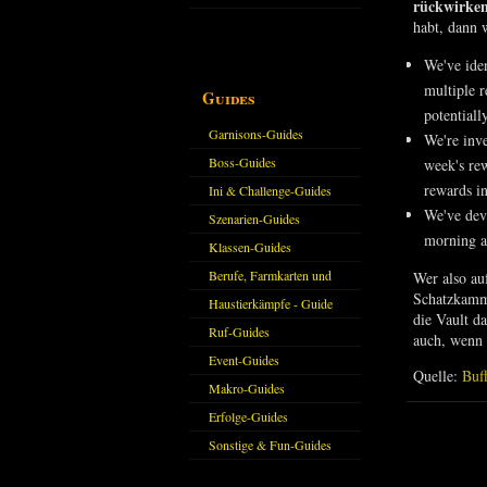
rückwirken
habt, dann 
We've iden
multiple 
Guides
potentiall
Garnisons-Guides
We're inve
Boss-Guides
week's rew
rewards i
Ini & Challenge-Guides
We've deve
Szenarien-Guides
morning a
Klassen-Guides
Berufe, Farmkarten und
Wer also au
Schatzkamme
Haustiere
Haustierkämpfe - Guide
die Vault da
Ruf-Guides
auch, wenn 
Event-Guides
Quelle:
Buf
Makro-Guides
Erfolge-Guides
Sonstige & Fun-Guides