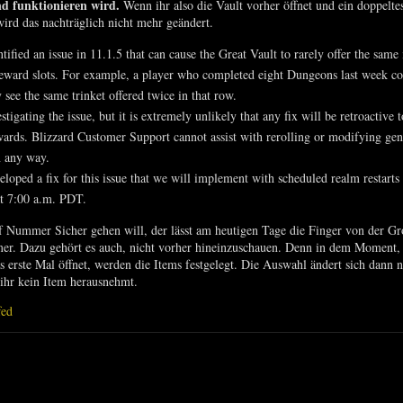
d funktionieren wird.
Wenn ihr also die Vault vorher öffnet und ein doppelte
wird das nachträglich nicht mehr geändert.
tified an issue in 11.1.5 that can cause the Great Vault to rarely offer the same
reward slots. For example, a player who completed eight Dungeons last week c
y see the same trinket offered twice in that row.
stigating the issue, but it is extremely unlikely that any fix will be retroactive t
ards. Blizzard Customer Support cannot assist with rerolling or modifying gen
n any way.
loped a fix for this issue that we will implement with scheduled realm restart
t 7:00 a.m. PDT.
f Nummer Sicher gehen will, der lässt am heutigen Tage die Finger von der G
r. Dazu gehört es auch, nicht vorher hineinzuschauen. Denn in dem Moment, 
s erste Mal öffnet, werden die Items festgelegt. Die Auswahl ändert sich dann 
ihr kein Item herausnehmt.
fed