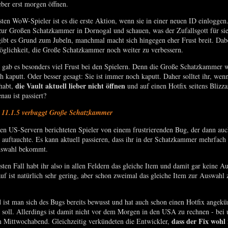
ieber erst morgen öffnen.
sten WoW-Spieler ist es die erste Aktion, wenn sie in einer neuen ID einloggen.
zur Großen Schatzkammer in Dornogal und schauen, was der Zufallsgott für sie 
bt es Grund zum Jubeln, manchmal macht sich hingegen eher Frust breit. Dabe
öglichkeit, die Große Schatzkammer noch weiter zu verbessern.
D gab es besonders viel Frust bei den Spielern. Denn die Große Schatzkammer 
ch kaputt. Oder besser gesagt: Sie ist immer noch kaputt. Daher solltet ihr, wen
die Vault aktuell lieber nicht öffnen
 habt,
und auf einen Hotfix seitens Blizza
au ist passiert?
11.1.5 verbuggt Große Schatzkammer
en US-Servern berichteten Spieler von einem frustrierenden Bug, der dann auc
auftauchte. Es kann aktuell passieren, dass ihr in der Schatzkammer mehrfach 
uswahl bekommt.
ten Fall habt ihr also in allen Feldern das gleiche Item und damit gar keine A
uf ist natürlich sehr gering, aber schon zweimal das gleiche Item zur Auswahl z
d ist man sich des Bugs bereits bewusst und hat auch schon einen Hotfix angekü
 soll. Allerdings ist damit nicht vor dem Morgen in den USA zu rechnen - bei 
dass der Fix wohl 
m Mittwochabend. Gleichzeitig verkündeten die Entwickler,