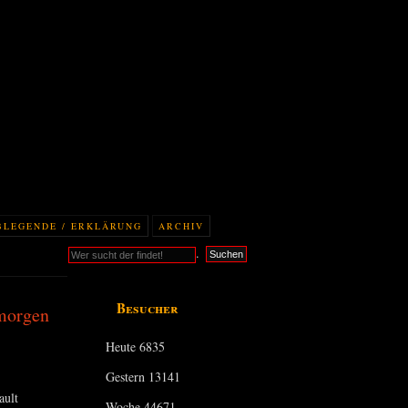
BLEGENDE / ERKLÄRUNG
ARCHIV
.
Suchen
Besucher
morgen
Heute
6835
Gestern
13141
ault
Woche
44671