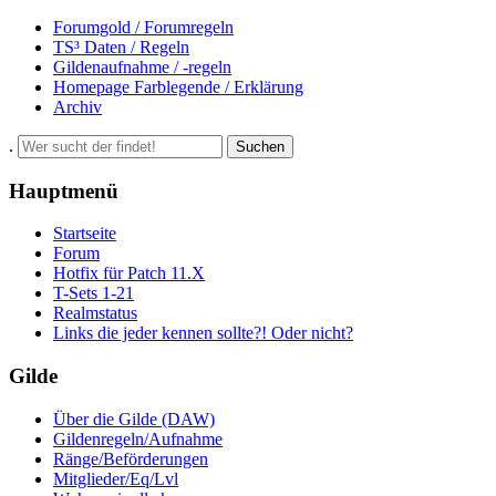
Forumgold / Forumregeln
TS³ Daten / Regeln
Gildenaufnahme / -regeln
Homepage Farblegende / Erklärung
Archiv
.
Suchen
Hauptmenü
Startseite
Forum
Hotfix für Patch 11.X
T-Sets 1-21
Realmstatus
Links die jeder kennen sollte?! Oder nicht?
Gilde
Über die Gilde (DAW)
Gildenregeln/Aufnahme
Ränge/Beförderungen
Mitglieder/Eq/Lvl