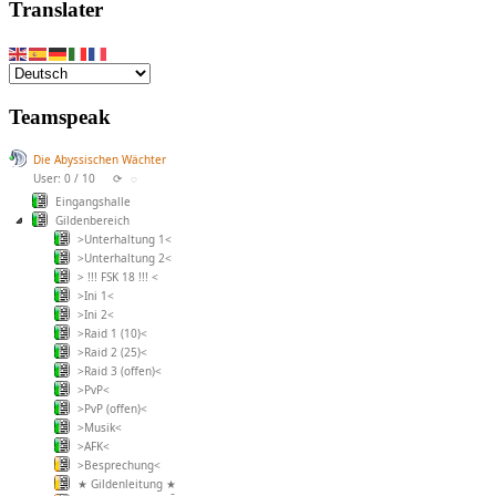
Translater
Teamspeak
Die Abyssischen Wächter
User: 0 / 10
⟳
◌
Eingangshalle
Gildenbereich
>Unterhaltung 1<
>Unterhaltung 2<
> !!! FSK 18 !!! <
>Ini 1<
>Ini 2<
>Raid 1 (10)<
>Raid 2 (25)<
>Raid 3 (offen)<
>PvP<
>PvP (offen)<
>Musik<
>AFK<
>Besprechung<
★ Gildenleitung ★