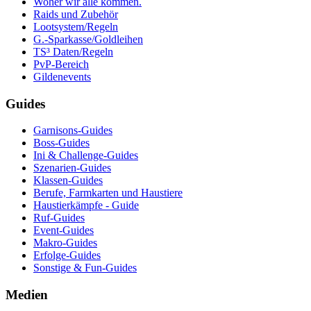
Woher wir alle kommen.
Raids und Zubehör
Lootsystem/Regeln
G.-Sparkasse/Goldleihen
TS³ Daten/Regeln
PvP-Bereich
Gildenevents
Guides
Garnisons-Guides
Boss-Guides
Ini & Challenge-Guides
Szenarien-Guides
Klassen-Guides
Berufe, Farmkarten und Haustiere
Haustierkämpfe - Guide
Ruf-Guides
Event-Guides
Makro-Guides
Erfolge-Guides
Sonstige & Fun-Guides
Medien