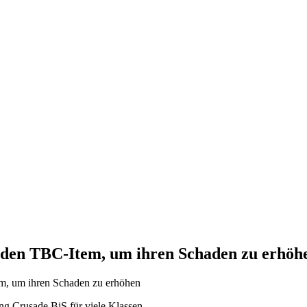
enden TBC-Item, um ihren Schaden zu erhöh
ng Crusade BiS für viele Klassen.