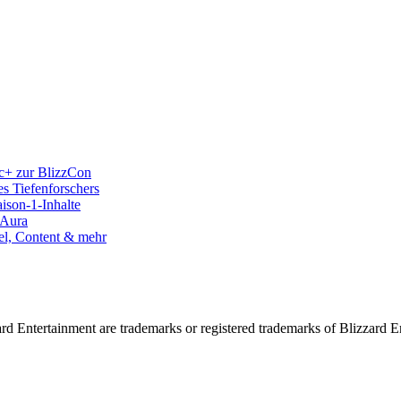
c+ zur BlizzCon
s Tiefenforschers
ison-1-Inhalte
kAura
el, Content & mehr
d Entertainment are trademarks or registered trademarks of Blizzard Ent