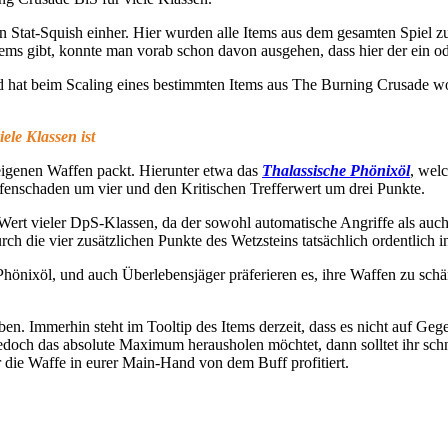
n Stat-Squish einher. Hier wurden alle Items aus dem gesamten Spiel 
Items gibt, konnte man vorab schon davon ausgehen, dass hier der ein od
 hat beim Scaling eines bestimmten Items aus The Burning Crusade wohl
ele Klassen ist
eigenen Waffen packt. Hierunter etwa das
Thalassische Phönixöl
, wel
enschaden um vier und den Kritischen Trefferwert um drei Punkte.
Wert vieler DpS-Klassen, da der sowohl automatische Angriffe als auch
h die vier zusätzlichen Punkte des Wetzsteins tatsächlich ordentlich i
 Phönixöl, und auch Überlebensjäger präferieren es, ihre Waffen zu schä
en. Immerhin steht im Tooltip des Items derzeit, dass es nicht auf G
edoch das absolute Maximum herausholen möchtet, dann solltet ihr sch
r die Waffe in eurer Main-Hand von dem Buff profitiert.