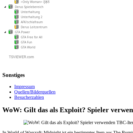
>Only Woman< Ƹ̵̡Ӝ̵̨̄Ʒ
Derus Spielebereich
Unterhaltung
Unterhaltung 2
AFK/schlafraum
Derus Leitzentrum
GTA Power
GTA Free for All
GTA Fun
GTA World
Sonstiges
Impressum
Quellen/Bilderquellen
Besucherzahlen
WoW: Gilt das als Exploit? Spieler verw
In World of Warcraft: Midnight ist ein bestimmtes Item aus The Burni