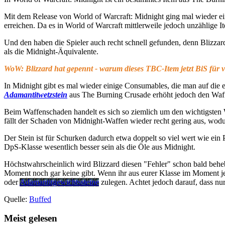
Mit dem Release von World of Warcraft: Midnight ging mal wieder ei
erreichen. Da es in World of Warcraft mittlerweile jedoch unzählige 
Und den haben die Spieler auch recht schnell gefunden, denn Blizzard
als die Midnight-Äquivalente.
WoW: Blizzard hat gepennt - warum dieses TBC-Item jetzt BiS für vi
In Midnight gibt es mal wieder einige Consumables, die man auf die 
Adamantitwetzstein
aus The Burning Crusade erhöht jedoch den Waff
Beim Waffenschaden handelt es sich so ziemlich um den wichtigsten 
fällt der Schaden von Midnight-Waffen wieder recht gering aus, wodurc
Der Stein ist für Schurken dadurch etwa doppelt so viel wert wie ein
DpS-Klasse wesentlich besser sein als die Öle aus Midnight.
Höchstwahrscheinlich wird Blizzard diesen "Fehler" schon bald beheb
Moment noch gar keine gibt. Wenn ihr aus eurer Klasse im Moment j
oder
Adamantitgewichtssteine
zulegen. Achtet jedoch darauf, dass nu
Quelle:
Buffed
Meist gelesen