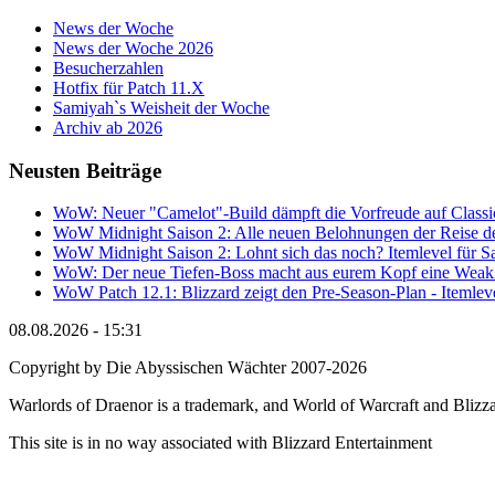
News der Woche
News der Woche 2026
Besucherzahlen
Hotfix für Patch 11.X
Samiyah`s Weisheit der Woche
Archiv ab 2026
Neusten Beiträge
WoW: Neuer "Camelot"-Build dämpft die Vorfreude auf Classi
WoW Midnight Saison 2: Alle neuen Belohnungen der Reise de
WoW Midnight Saison 2: Lohnt sich das noch? Itemlevel für Sa
WoW: Der neue Tiefen-Boss macht aus eurem Kopf eine Wea
WoW Patch 12.1: Blizzard zeigt den Pre-Season-Plan - Itemlev
08.08.2026 - 15:31
Copyright by Die Abyssischen Wächter 2007-2026
Warlords of Draenor is a trademark, and World of Warcraft and Blizzar
This site is in no way associated with Blizzard Entertainment