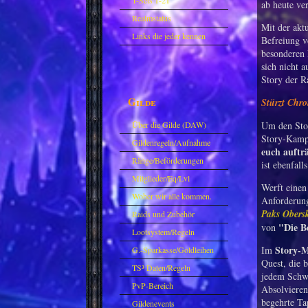
T-Sets 1-21
ab heute ver
Realmstatus
Mit der akt
Links die jeder kennen
Befreiung v
besonderen 
sollte?! Oder nicht?
sich nicht 
Story der R
Gilde
Stürzt Chr
Über die Gilde (DAW)
Um den Stor
Story-Kamp
Gildenregeln/Aufnahme
euch auftr
Ränge/Beförderungen
ist ebenfal
Mitglieder/Eq/Lvl
Werft einen 
Woher wir alle kommen.
Anforderung
Paks Obers
Raids und Zubehör
"Die B
von
Lootsystem/Regeln
Story-
Im
G.-Sparkasse/Goldleihen
Quest, die b
TS³ Daten/Regeln
jedem Schwi
PvP-Bereich
Absolvieren
begehrte Ta
Gildenevents