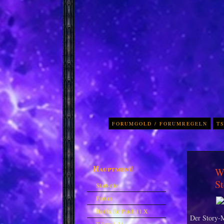
FORUMGOLD / FORUMREGELN
TS
Hauptmenü
Wo
S
Startseite
Forum
Hotfix für Patch 11.X
Der Story-M