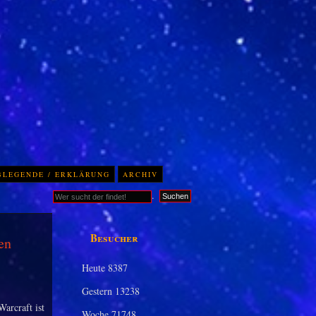
BLEGENDE / ERKLÄRUNG
ARCHIV
.
Suchen
Besucher
en
Heute
8387
Gestern
13238
arcraft ist
Woche
71748