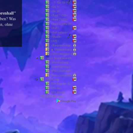
> !!! FSK 18 !!! <
>Ini 1<
>Ini 2<
orenhall"
>Raid 1 (10)<
eben? Was
>Raid 2 (25)<
n, ohne
>Raid 3 (offen)<
>PvP<
>PvP (offen)<
>Musik<
>AFK<
>Besprechung<
★ Gildenleitung ★
>Only Woman< Ƹ̵̡Ӝ̵̨̄Ʒ
Derus Spielebereich
Unterhaltung
Unterhaltung 2
AFK/schlafraum
Derus Leitzentrum
GTA Power
GTA Free for All
GTA Fun
GTA World