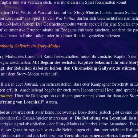
fügbar und wir verraten euch, wie ihr diesen im Spiel freischalten könnt.
Story-Modus
uellen ID in World of Warcraft kommt der
für den neuen Schlac
on Lorenhall"
ins Spiel. In
The War Within
dürfen sich Geschichtsfans nämlich
Raid-Modus freuen: Der Geschichtenmodus wurde speziell für jene Spieler entw
auf zeitintensive Gruppeninhalte im Endgame einlassen möchten, sondern die p
aids lieber in Ruhe - allein oder in kleiner Runde - genießen möchten.
omkönig Gallywix im Story-Modus
y-Modus des Lorenhall-Raids freizuschalten, müsst ihr zunächst Kapitel 5 der 
Mit Beginn des sechsten Kapitels bekommt ihr eine Stor
agne abschließen.
ägt, der Rebellion dabei zu helfen, den Chromekönig Gallywix zu stürzen.
ls mit dem Story-Modus verknüpft.
Blick in euer Journal, um sicherzustellen, dass euer Kampagnenfortschritt in Lo
en erfüllt. Anschließend begebt ihr euch zum Incontinental Hotel und sprecht 
kimmer
. Über die Dialogoption (zu finden ganz unten) könnt ihr dann den Sto
efreiung von Lorenhall"
starten.
Modus
erwartet euch zwar keine hochwertige Boss-Beute, jedoch gibt es eine lo
Die Befreiung von Lorenhall
esonders für Casual-Spieler interessant ist.
lässt 
erigkeitsgrad abschließen - der Story-Modus ist hierbei keine Ausnahme. Das 
 dieser Quest bringt euch wertvolle Belohnungen ein, darunter reichlich Rufpu
Verzaubertes runenverziertes Lorenhal
pferkeitssteine und das heiß ersehnte