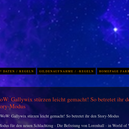
³ DATEN / REGELN
GILDENAUFNAHME / -REGELN
HOMEPAGE FAR
W: Gallywix stürzen leicht gemacht! So betretet ihr d
tory-Modus
odus für den neuen Schlachtzug - Die Befreiung von Lorenhall - in World of W