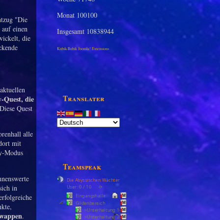
Monat
100100
htzug "Die
 auf einen
Insgesamt
10838944
ickelt, die
ackende
Kubik-Rubik Joomla! Extensions
aktuellen
Translater
y-Quest, die
Diese Quest
renhall alle
dort mit
ry-Modus
Teamspeak
hnenswerte
Die Abyssischen Wächter
sich in
User: 0 / 10
⟳
◌
erfolgreiche
Eingangshalle
Gildenbereich
nkte,
>Unterhaltung 1<
lwappen
.
>Unterhaltung 2<