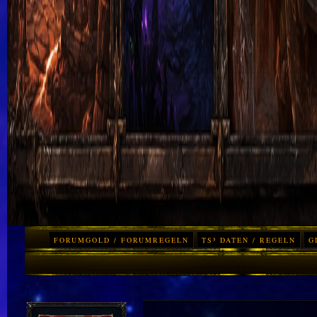
FORUMGOLD / FORUMREGELN
TS³ DATEN / REGELN
G