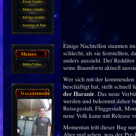
Event-Guides
Makro-Guides
Erfolge-Guides
Sonstige & Fun-
Guides
Einige Nachtelfen staunten i
schlecht, als sie feststellten,
Medien
anders aussieht. Der Redditor 
Bilder/Video
seine Baumform aktuell aussie
Galerie
Wer sich mit der kommenden E
beschäftigt hat, stellt schnell
der Haranir
Galeriebilder
. Das neue Verbü
werden und bekommt daher br
Reisegestalt, Fluggestalt, Mo
neue Volk kann mit Release v
Momentan tritt dieser Bug nur 
Aber mal sehen, was der Pre-P