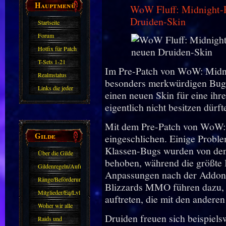
Hauptmenü
WoW Fluff: Midnight-P
Druiden-Skin
Startseite
Forum
Hotfix für Patch
11.X
T-Sets 1-21
Im Pre-Patch von WoW: Midni
Realmstatus
besonders merkwürdigen Bug 
Links die jeder
einen neuen Skin für eine ihre
kennen sollte?!
eigentlich nicht besitzen dürft
Oder nicht?
Mit dem Pre-Patch von WoW: 
Gilde
eingeschlichen. Einige Prob
Klassen-Bugs wurden von den 
Über die Gilde
behoben, während die größte 
(DAW)
Gildenregeln/Aufnahme
Anpassungen nach der Addon-
Ränge/Beförderungen
Blizzards MMO führen dazu, da
Mitglieder/Eq/Lvl
auftreten, die mit den anderen
Woher wir alle
Druiden freuen sich beispiel
kommen.
Raids und