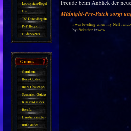
Freude beim Anblick der neuen
Zubehör
Lootsystem/Regeln
G.-
Midnight-Pre-Patch sorgt un
Sparkasse/Goldleihen
TS³ Daten/Regeln
i was leveling when my Nelf rando
PvP-Bereich
by
u/iekather
in
wow
Gildenevents
Guides
Garnisons-
Guides
Boss-Guides
Ini & Challenge-
Guides
Szenarien-Guides
Klassen-Guides
Berufe,
Farmkarten und
Haustierkämpfe -
Haustiere
Guide
Ruf-Guides