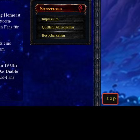
Sonstiges
g Home
ist
Impressum
ntoten-
en Fans für
Quellen/Bilderquellen
Besucherzahlen
s eine
aum
um 19 Uhr
Diablo
Das
ard-Fans
top