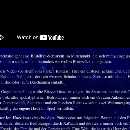
Blutelfen-Schurkin
ematic steht eine
im Mittelpunkt, die sich mutig einer 
andlern stellt, um ein besonders wertvolles Beutestück zu ergattern.
t das Video vor allem vom starken Kontrast. Hier ein düsteres, gefährliches Geb
r Ecke der Tod lauert, dort ein warmes, lichtdurchflutetes Zuhause mit blauem
en, das sofort zum Durchatmen einlädt.
 Gegenüberstellung wollte Blizzard bewusst zeigen. Im Showcase machte das T
h trotz aller apokalyptischen Bedrohungen immer auch ein Ort zum Ankommen 
ür Gemeinschaft, Sicherheit und ein bisschen Ruhe zwischen zwei Weltuntergän
eigene Haus
 künftig das
im Spiel vermitteln.
Ion Hazzikostas
tor
brachte diese Philosophie mit folgenden Worten auf den P
 trotz der düsteren Bedrohungen durch Xal'atath und die Leere immer auch ein
 Freude, der Familie und der Gemeinschaft. Eine Welt, die sogar das Herz des 