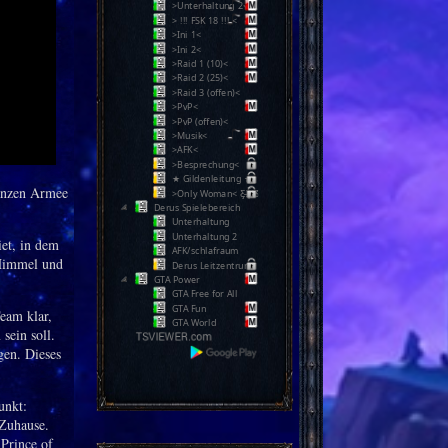
>Unterhaltung 2<
> !!! FSK 18 !!! <
>Ini 1<
>Ini 2<
>Raid 1 (10)<
>Raid 2 (25)<
>Raid 3 (offen)<
>PvP<
>PvP (offen)<
>Musik<
>AFK<
>Besprechung<
★ Gildenleitung ★
ganzen Armee
>Only Woman< Ƹ̵̡Ӝ̵̨̄Ʒ
Derus Spielebereich
Unterhaltung
Unterhaltung 2
iet, in dem
AFK/schlafraum
 Himmel und
Derus Leitzentrum
GTA Power
GTA Free for All
GTA Fun
eam klar,
GTA World
sein soll.
gen. Dieses
unkt:
 Zuhause.
"Prince of