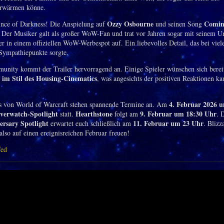
erwärmen könne.
Ozzy Osbourne
Comin
nce of Darkness! Die Anspielung auf
und seinen Song
. Der Musiker galt als großer WoW-Fan und trat vor Jahren sogar mit seinem U
r in einem offiziellen WoW-Werbespot auf. Ein liebevolles Detail, das bei viel
 Sympathiepunkte sorgte.
unity kommt der Trailer hervorragend an. Einige Spieler wünschen sich bereit
im Stil des Housing-Cinematics
, was angesichts der positiven Reaktionen k
4. Februar 2026 
s von World of Warcraft stehen spannende Termine an. Am
verwatch-Spotlight
Hearthstone
9. Februar um 18:30 Uhr
statt.
folgt am
. 
ersary Spotlight
11. Februar um 23 Uhr
erwartet euch schließlich am
. Blizz
also auf einen ereignisreichen Februar freuen!
fed