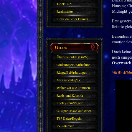
T-Sets 1-21
Housing-Cin
Midnight ge
Realmstatus
Links die jeder kennen
Erst gester
lieferte gl
sollte?! Oder nicht?
Besonders e
emotionales 
Gilde
Doch keine 
noch einige
Über die Gilde (DAW)
Overwatch
Gildenregeln/Aufnahme
WoW: Midni
Ränge/Beförderungen
Mitglieder/Eq/Lvl
Woher wir alle kommen.
Raids und Zubehör
Lootsystem/Regeln
G.-Sparkasse/Goldleihen
TS³ Daten/Regeln
PvP-Bereich