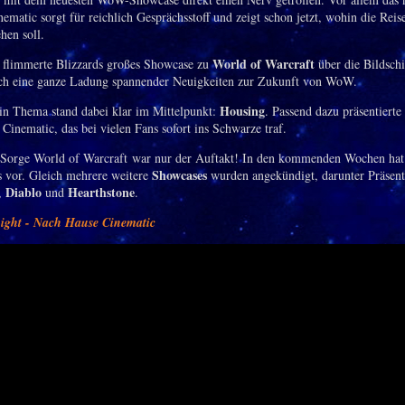
ematic sorgt für reichlich Gesprächsstoff und zeigt schon jetzt, wohin die Rei
hen soll.
World of Warcraft
n flimmerte Blizzards großes Showcase zu
über die Bildsch
eich eine ganze Ladung spannender Neuigkeiten zur Zukunft von WoW.
Housing
in Thema stand dabei klar im Mittelpunkt:
. Passend dazu präsentierte
Cinematic, das bei vielen Fans sofort ins Schwarze traf.
Sorge World of Warcraft war nur der Auftakt! In den kommenden Wochen hat
Showcases
s vor. Gleich mehrere weitere
wurden angekündigt, darunter Präsent
Diablo
Hearthstone
,
und
.
ght - Nach Hause Cinematic