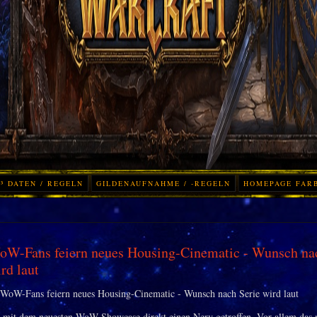
³ DATEN / REGELN
GILDENAUFNAHME / -REGELN
HOMEPAGE FAR
W-Fans feiern neues Housing-Cinematic - Wunsch nac
rd laut
t mit dem neuesten WoW-Showcase direkt einen Nerv getroffen. Vor allem das 