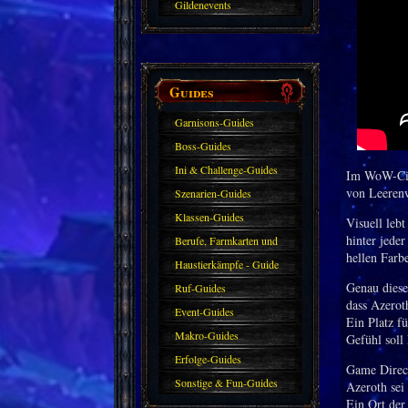
Gildenevents
Guides
Garnisons-Guides
Boss-Guides
Ini & Challenge-Guides
Im WoW-Cin
von Leerenw
Szenarien-Guides
Klassen-Guides
Visuell leb
hinter jede
Berufe, Farmkarten und
hellen Farb
Haustiere
Haustierkämpfe - Guide
Genau diese
Ruf-Guides
dass Azerot
Event-Guides
Ein Platz f
Makro-Guides
Gefühl soll
Erfolge-Guides
Game Direc
Sonstige & Fun-Guides
Azeroth sei
Ein Ort der