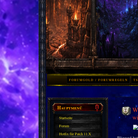
FORUMGOLD / FORUMREGELN
TS
Hauptmenü
Wo
wi
Startseite
Forum
Hotfix für Patch 11.X
Blizzard ha