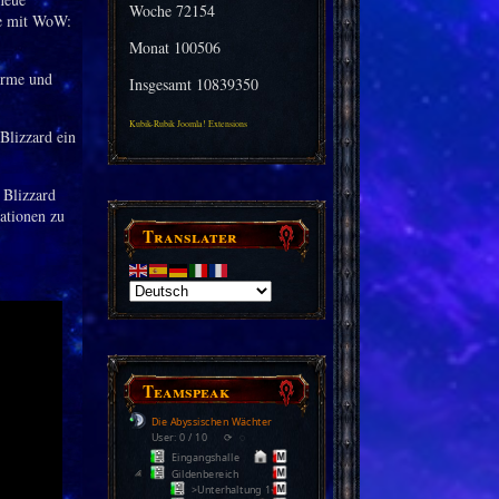
Woche
72154
se mit WoW:
Monat
100506
irme und
Insgesamt
10839350
Kubik-Rubik Joomla! Extensions
 Blizzard ein
 Blizzard
ationen zu
Translater
Teamspeak
Die Abyssischen Wächter
User: 0 / 10
⟳
◌
Eingangshalle
Gildenbereich
>Unterhaltung 1<