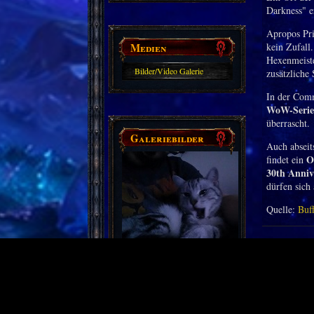
Darkness" 
Apropos Pri
Medien
kein Zufall
Hexenmeiste
Bilder/Video Galerie
zusätzliche
In der Comm
WoW-Serie 
überrascht.
Galeriebilder
Auch abseit
O
findet ein
30th Anniv
dürfen sich 
Quelle:
Buf
Partnerseiten