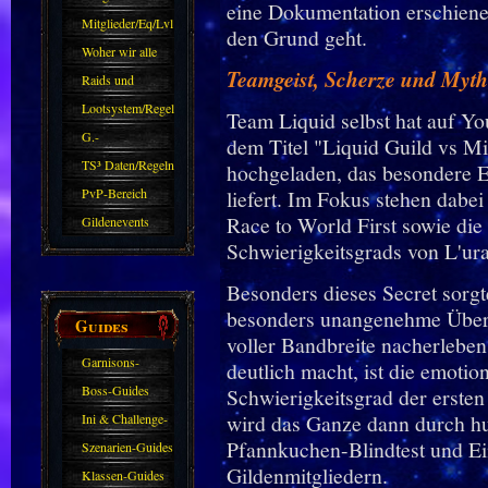
eine Dokumentation erschien
Mitglieder/Eq/Lvl
den Grund geht.
Woher wir alle
Teamgeist, Scherze und Myt
kommen.
Raids und
Zubehör
Lootsystem/Regeln
Team Liquid selbst hat auf Yo
G.-
dem Titel "Liquid Guild vs 
Sparkasse/Goldleihen
TS³ Daten/Regeln
hochgeladen, das besondere E
PvP-Bereich
liefert. Im Fokus stehen dabe
Race to World First sowie di
Gildenevents
Schwierigkeitsgrads von L'ura
Besonders dieses Secret sorgt
besonders unangenehme Überra
Guides
voller Bandbreite nacherleb
Garnisons-
deutlich macht, ist die emotio
Guides
Boss-Guides
Schwierigkeitsgrad der ersten
wird das Ganze dann durch h
Ini & Challenge-
Pfannkuchen-Blindtest und Ei
Guides
Szenarien-Guides
Gildenmitgliedern.
Klassen-Guides