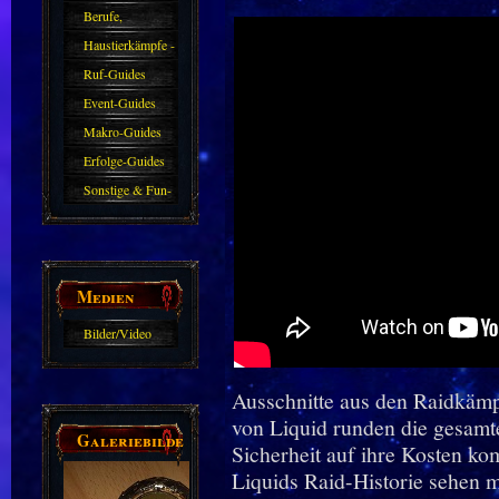
Berufe,
Farmkarten und
Haustierkämpfe -
Haustiere
Guide
Ruf-Guides
Event-Guides
Makro-Guides
Erfolge-Guides
Sonstige & Fun-
Guides
Medien
Bilder/Video
Galerie
Ausschnitte aus den Raidkäm
von Liquid runden die gesam
Galeriebilder
Sicherheit auf ihre Kosten 
Liquids Raid-Historie sehen 