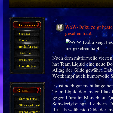
Hauptmenü
WoW-Doku zeigt beste G
gesehen habt
Startseite
Forum
Hotfix für Patch
11.X
T-Sets 1-21
Nach dem mittlerweile vierte
Realmstatus
hat Team Liquid eine neue Dok
Links die jeder
Alltag der Gilde gewährt. Dab
kennen sollte?!
Wettkampf auch humorvolle 
Oder nicht?
Es ist noch gar nicht lange h
Gilde
Team Liquid den ersten Platz
gegen L'ura im Marsch auf Q
Über die Gilde
Schwierigkeitsgrad sichern. D
(DAW)
Gildenregeln/Aufnahme
Ruf als weltbeste Gilde der e
Ränge/Beförderungen