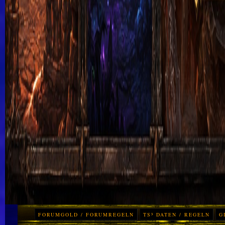
FORUMGOLD / FORUMREGELN
TS³ DATEN / REGELN
G