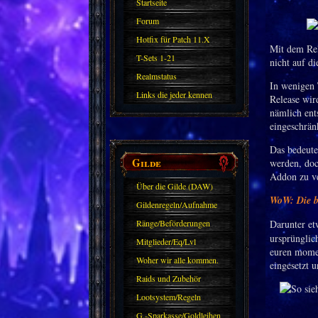
Startseite
Forum
Hotfix für Patch 11.X
Mit dem Rel
T-Sets 1-21
nicht auf d
Realmstatus
In wenigen 
Links die jeder kennen
Release wir
nämlich ent
sollte?! Oder nicht?
eingeschrän
Das bedeute
Gilde
werden, doc
Addon zu v
Über die Gilde (DAW)
WoW: Die b
Gildenregeln/Aufnahme
Ränge/Beförderungen
Darunter e
ursprünglic
Mitglieder/Eq/Lvl
euren momen
Woher wir alle kommen.
eingesetzt u
Raids und Zubehör
Lootsystem/Regeln
G.-Sparkasse/Goldleihen