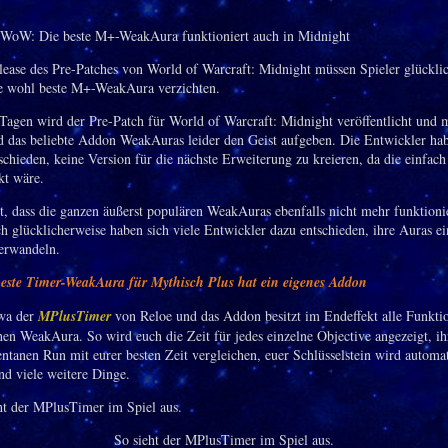
ease des Pre-Patches von World of Warcraft: Midnight müssen Spieler glückli
ie wohl beste M+-WeakAura verzichten.
Tagen wird der Pre-Patch für World of Warcraft: Midnight veröffentlicht und 
d das beliebte Addon WeakAuras leider den Geist aufgeben. Die Entwickler hab
schieden, keine Version für die nächste Erweiterung zu kreieren, da die einfach
kt wäre.
t, dass die ganzen äußerst populären WeakAuras ebenfalls nicht mehr funktioni
h glücklicherweise haben sich viele Entwickler dazu entschieden, ihre Auras ei
erwandeln.
este Timer-WeakAura für Mythisch Plus hat ein eigenes Addon
twa der
MPlusTimer
von Reloe und das Addon besitzt im Endeffekt alle Funkti
hen WeakAura. So wird euch die Zeit für jedes einzelne Objective angezeigt, ih
tanen Run mit eurer besten Zeit vergleichen, euer Schlüsselstein wird automa
nd viele weitere Dinge.
So sieht der MPlusTimer im Spiel aus.