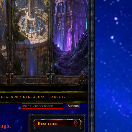
BLEGENDE / ERKLÄRUNG
ARCHIV
.
Suchen
Besucher
night