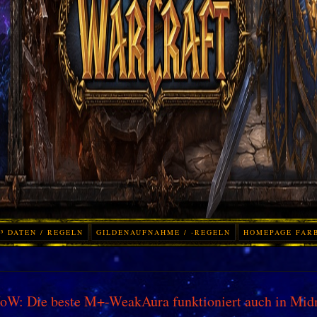
³ DATEN / REGELN
GILDENAUFNAHME / -REGELN
HOMEPAGE FAR
W: Die beste M+-WeakAura funktioniert auch in Mid