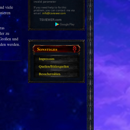
invalid parameter
nd viele
If you need help to fix this
problem, you can contact me via
onieren
email:
info@tsviewer.com
ras
ler zu
 Großen und
nden werden.
Sonstiges
Impressum
Quellen/Bilderquellen
Besucherzahlen