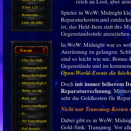
11.X
T-Sets 1-21
Spieler in WoW: Midnight kla
Realmstatus
Reparaturkosten und entdeck
Links die jeder
ist, das Held-Item statt des M
kennen sollte?!
Gegenstandsstufe anzuziehen.
Oder nicht?
In WoW: Midnight war es wohl
Gilde
Ausrüstung zu gelangen. Sch
sind so leicht wie nie, Bonus
Über die Gilde
Gegenstände und im kommende
(DAW)
Gildenregeln/Aufnahme
Open-World-Events die höchs
Ränge/Beförderungen
mit immer höherem Ite
Doch
Mitglieder/Eq/Lvl
Reparaturrechnung
. Mittler
Woher wir alle
sehr die Goldkosten für Repar
kommen.
Raids und
Zubehör
Lootsystem/Regeln
Nicht nur Transmog-Kosten
G.-
Dabei gibt es in WoW: Midnigh
Sparkasse/Goldleihen
TS³ Daten/Regeln
Gold-Sink: Transmog. Vor all
PvP-Bereich