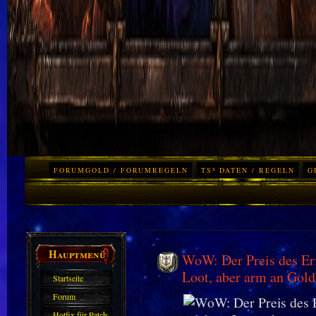
FORUMGOLD / FORUMREGELN
TS³ DATEN / REGELN
G
Hauptmenü
WoW: Der Preis des Erf
Loot, aber arm an Gold
Startseite
Forum
Hotfix für Patch