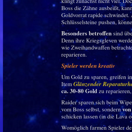
klingt zunächst nicht viel. D
Boss die Zähne ausbeißt, kan
Goldvorrat rapide schwindet. 
Schlüsselsteine pushen, könne
Besonders betroffen
sind üb
Denn ihre Kriegsgleven werde
wie Zweihandwaffen betrachtet
reparieren.
Spieler werden kreativ
Um Gold zu sparen, greifen 
Item
Glänzender Reparatur
ca. 30-80 Gold
zu reparieren
Raider sparen sich beim Wipe 
von
vom Boss selbst, sondern
schicken lassen (in die Lava 
Womöglich farmen Spieler de