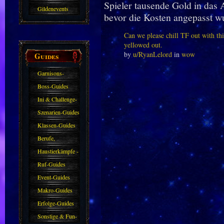
Spieler tausende Gold in das 
Gildenevents
bevor die Kosten angepasst w
Can we please chill TF out with th
yellowed out.
by
u/RyanLelord
in
wow
Guides
Garnisons-
Guides
Boss-Guides
Ini & Challenge-
Guides
Szenarien-Guides
Klassen-Guides
Berufe,
Farmkarten und
Haustierkämpfe -
Haustiere
Guide
Ruf-Guides
Event-Guides
Makro-Guides
Erfolge-Guides
Sonstige & Fun-