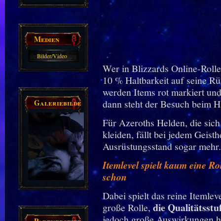
Guides
Medien
Bilder/Video
Wer in Blizzards Online-Rollens
Galerie
10 % Haltbarkeit auf seine Rü
werden Items rot markiert und 
Galeriebilder
dann steht der Besuch beim H
Für Azeroths Helden, die sich
kleiden, fällt bei jedem Geist
Ausrüstungsstand sogar mehr.
Itemlevel spielt kaum eine Ro
schon
Dabei spielt das reine Itemle
die Qualitätsst
große Rolle,
jedoch große Auswirkungen h
Partnerseiten