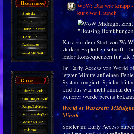
Hauptmenü
WoW: Das war knapp - 
kurz vor Launch
Startseite
Forum
Hotfix für Patch
11.X
T-Sets 1-21
Kurz vor dem Start von WoW M
Realmstatus
starken Exploit entschärft. 
Links die jeder
leider Konsequenzen für alle 
kennen sollte?!
Im Early Access von World of
Oder nicht?
letzter Minute auf einen Feh
Gilde
System reagiert. Spieler hätte
Und das war nicht einmal der 
Über die Gilde
weiterer wurde bereits bekann
(DAW)
Gildenregeln/Aufnahme
Ränge/Beförderungen
World of Warcraft: Midnight: 
Minute
Mitglieder/Eq/Lvl
Woher wir alle
Spieler im Early Access haben
kommen.
Raids und
möglichst
gestürmt, weil viele