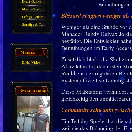
Event-Guides
Bemühungen"-
Makro-Guides
Blizzard reagiert weniger al
Erfolge-Guides
Sonstige & Fun-
Weniger als eine Stunde vor d
Guides
Manager Randy Kaivax Jord
bestätigt. Die Entwickler hab
Bemühungen im Early Access k
Medien
Zusätzlich bleibt die Skalier
Bilder/Video
Aktivitäten für den ersten Mon
Galerie
Rückkehr der regulären Beloh
System offiziell vollständig sta
Galeriebilder
Diese Maßnahme verhindert ak
gleichzeitig den unmittelbaren
Community schwankt zwische
Ein Teil der Spieler hat die s
weil sie das Balancing der Erw