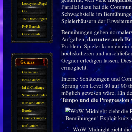
Zubehör
Lootsystem/Regeln
Parallel dazu hat die Communi
G.-
Schwachstelle im Bemühungen
Sparkasse/Goldleihen
TS³ Daten/Regeln
Spielerhäusern der Erweiterun
PvP-Bereich
Bemühungen geben normalerwe
Gildenevents
darunter auch E
Aufgaben,
Problem. Spieler konnten ein n
hochskalieren und anschließen
Gegner erledigen lassen. Di
Guides
ermöglicht.
Garnisons-
Interne Schätzungen und Comm
Guides
Boss-Guides
Sprung von Level 80 auf 90 th
Ini & Challenge-
möglich gewesen wäre. Ein der
Guides
Szenarien-Guides
Tempo und die Progression v
Klassen-Guides
Berufe,
Farmkarten und
Haustierkämpfe -
Haustiere
Guide
Ruf-Guides
WoW Midnight zieht die 