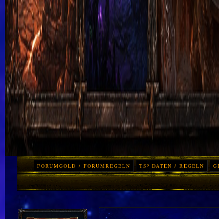
FORUMGOLD / FORUMREGELN
TS³ DATEN / REGELN
G