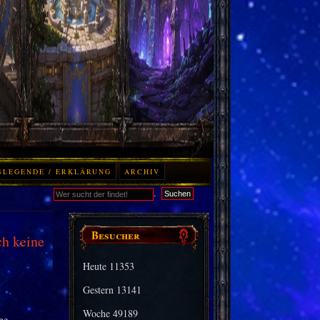
BLEGENDE / ERKLÄRUNG
ARCHIV
.
Suchen
Besucher
ch keine
Heute
11353
Gestern
13141
Woche
49189
ne