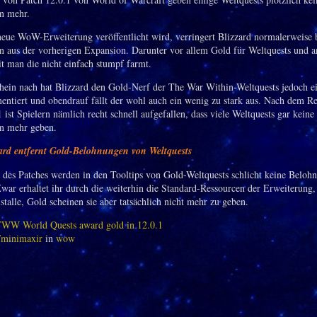
n mehr.
eue WoW-Erweiterung veröffentlicht wird, verringert Blizzard normalerweise
 aus der vorherigen Expansion. Darunter vor allem Gold für Weltquests und a
t man die nicht einfach stumpf farmt.
ein nach hat Blizzard den Gold-Nerf der The War Within-Weltquests jedoch e
entiert und obendrauf fällt der wohl auch ein wenig zu stark aus. Nach dem Re
 ist Spielern nämlich recht schnell aufgefallen, dass viele Weltquests gar keine
n mehr geben.
ard entfernt Gold-Belohnungen von Weltquests
e des Patches werden in den Tooltips von Gold-Weltquests schlicht keine Belo
Zwar erhaltet ihr durch die weiterhin die Standard-Ressourcen der Erweiterung,
talle, Gold scheinen sie aber tatsächlich nicht mehr zu geben.
WW World Quests award gold in 12.0.1
/minimaxir
in
wow