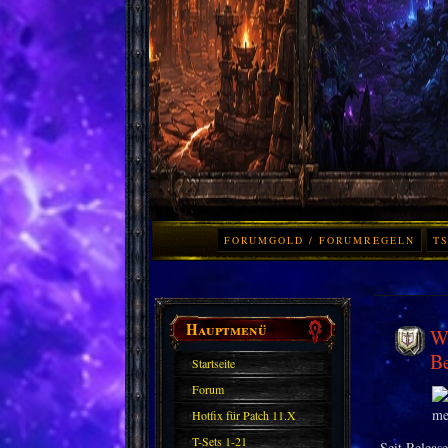
FORUMGOLD / FORUMREGELN
TS
Hauptmenü
Wo
B
Startseite
Forum
Hotfix für Patch 11.X
T-Sets 1-21
Seit Releas