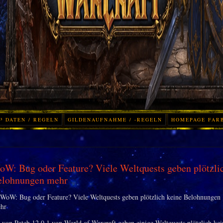
³ DATEN / REGELN
GILDENAUFNAHME / -REGELN
HOMEPAGE FAR
W: Bug oder Feature? Viele Weltquests geben plötzli
elohnungen mehr
e von Patch 12.0.1 von World of Warcraft geben einige Weltquests plötzlich kei