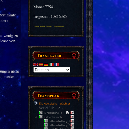
Monat
77541
 bestimmte
Insgesamt
10816385
ndere
Kubik-Rubik Joomla! Extensions
in wenig zu
lease von
Translater
hnungen mehr
 darunter
Teamspeak
Die Abyssischen Wächter
User: 0 / 10
⟳
◌
Eingangshalle
Gildenbereich
>Unterhaltung 1<
>Unterhaltung 2<