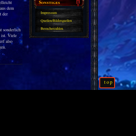
Sonstiges
lleicht
 aus dem
Impressum
t der
Quellen/Bilderquellen
Besucherzahlen
t sonderlich
ist. Viele
erf also
gen.
top