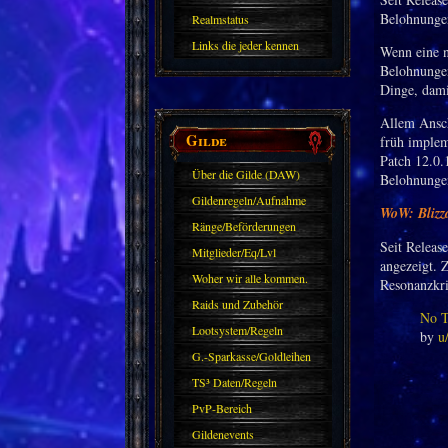
Belohnunge
Realmstatus
Links die jeder kennen
Wenn eine n
Belohnungen
sollte?! Oder nicht?
Dinge, dami
Allem Ansch
Gilde
früh implem
Patch 12.0.1
Über die Gilde (DAW)
Belohnunge
Gildenregeln/Aufnahme
WoW: Blizz
Ränge/Beförderungen
Seit Releas
Mitglieder/Eq/Lvl
angezeigt. 
Woher wir alle kommen.
Resonanzkris
Raids und Zubehör
No T
Lootsystem/Regeln
by
u
G.-Sparkasse/Goldleihen
TS³ Daten/Regeln
PvP-Bereich
Gildenevents