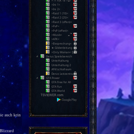
> !!! FSK 18 !!! <
>Ini 1<
>Ini 2<
>Raid 1 (10)<
>Raid 2 (25)<
>Raid 3 (offen)<
>PvP<
>PvP (offen)<
>Musik<
>AFK<
>Besprechung<
★ Gildenleitung ★
>Only Woman< Ƹ̵̡Ӝ̵̨̄Ʒ
Derus Spielebereich
Unterhaltung
Unterhaltung 2
AFK/schlafraum
Derus Leitzentrum
GTA Power
GTA Free for All
GTA Fun
GTA World
sie auch kein
 Blizzard