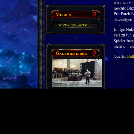
wirklich so
möchte Bliz
Pre-Patch be
Medien
derzeitigen 
Bilder/Video Galerie
Einige Nutz
viel zu tun
Spieler habe
nicht um ei
Galeriebilder
Quelle:
Buf
Partnerseiten
Derzeit gibt es keine.