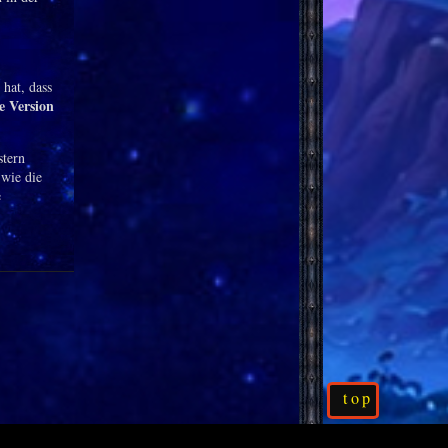
 hat, dass
e Version
stern
 wie die
e
top