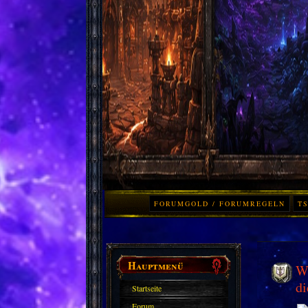
FORUMGOLD / FORUMREGELN
TS
Hauptmenü
Wo
di
Startseite
Forum