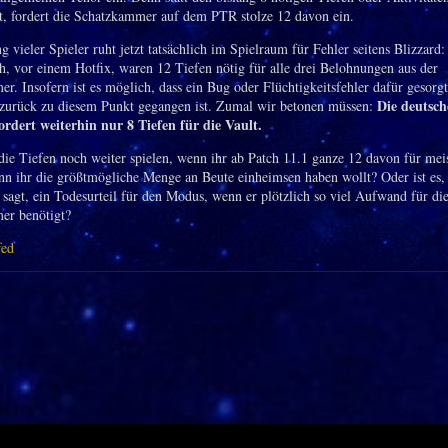
t, fordert die Schatzkammer auf dem PTR stolze 12 davon ein.
 vieler Spieler ruht jetzt tatsächlich im Spielraum für Fehler seitens Blizzard:
h, vor einem Hotfix, waren 12 Tiefen nötig für alle drei Belohnungen aus der
. Insofern ist es möglich, dass ein Bug oder Flüchtigkeitsfehler dafür gesorgt
Die deutsch
zurück zu diesem Punkt gegangen ist. Zumal wir betonen müssen:
rdert weiterhin nur 8 Tiefen für die Vault.
die Tiefen noch weiter spielen, wenn ihr ab Patch 11.1 ganze 12 davon für mei
nn ihr die größtmögliche Menge an Beute einheimsen haben wollt? Oder ist es,
agt, ein Todesurteil für den Modus, wenn er plötzlich so viel Aufwand für di
er benötigt?
fed