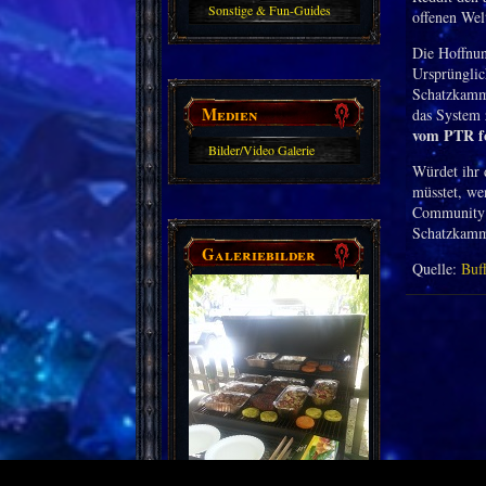
Sonstige & Fun-Guides
offenen Wel
Die Hoffnung
Ursprünglic
Schatzkammer
Medien
das System 
vom PTR fo
Bilder/Video Galerie
Würdet ihr 
müsstet, we
Community s
Schatzkamm
Galeriebilder
Quelle:
Buf