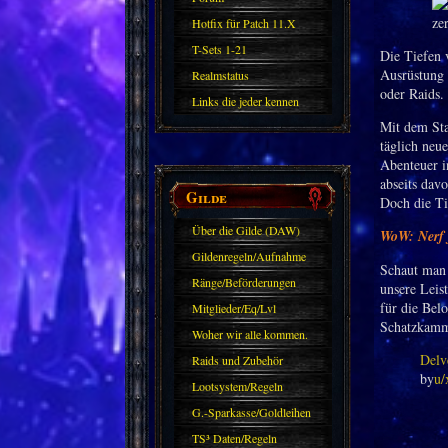
Hotfix für Patch 11.X
T-Sets 1-21
Die Tiefen 
Ausrüstung 
Realmstatus
oder Raids.
Links die jeder kennen
Mit dem Sta
sollte?! Oder nicht?
täglich neu
Abenteuer i
abseits dav
Gilde
Doch die Ti
Über die Gilde (DAW)
WoW: Nerf f
Gildenregeln/Aufnahme
Schaut man 
Ränge/Beförderungen
unsere Leis
für die Bel
Mitglieder/Eq/Lvl
Schatzkamme
Woher wir alle kommen.
Delv
Raids und Zubehör
by
u/
Lootsystem/Regeln
G.-Sparkasse/Goldleihen
TS³ Daten/Regeln