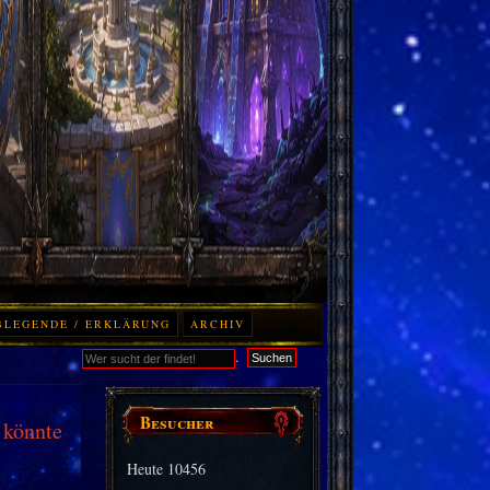
BLEGENDE / ERKLÄRUNG
ARCHIV
.
Suchen
Besucher
 könnte
Heute
10456