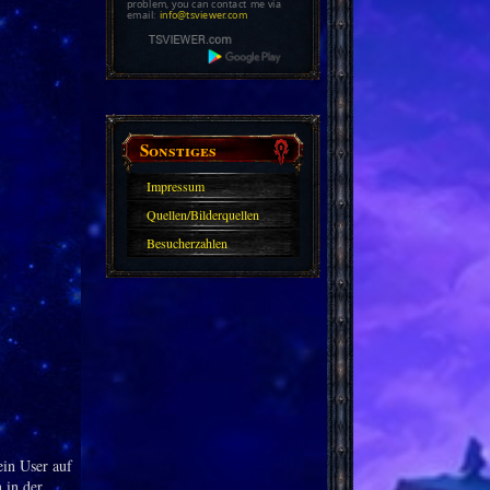
problem, you can contact me via
email:
info@tsviewer.com
Sonstiges
Impressum
Quellen/Bilderquellen
Besucherzahlen
ein User auf
 in der