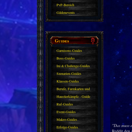
PvP-Bereich
Gildenevents
Guides
Garnisons-Guides
Boss-Guides
Ini & Challenge-Guides
Szenarien-Guides
Klassen-Guides
Berufe, Farmkarten und
Haustiere
Haustierkämpfe - Guide
Ruf-Guides
Event-Guides
Makro-Guides
"Das muss e
Erfolge-Guides
Reddit den 