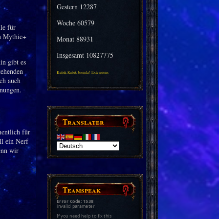
Gestern
12287
Woche
60579
le für
ch Mythic+
Monat
88931
Insgesamt
10827775
n gibt es
tehenden
Kubik-Rubik Joomla! Extensions
och auch
hnungen.
Translater
entlich für
l ein Nerf
enn wir
Teamspeak
Error Code: 1538
invalid parameter
If you need help to fix this