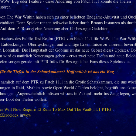
von The War Within haben sich zu einer beliebten Endgame-Aktivität und Quel
etabliert. Denn Spieler rennen teilweise lieber durch Branns Instanzen als dur
 Auf dem PTR sorgt eine Neuerung aber für besorgte Gesichter.
rtschuss des Public Test Realm (PTR) von Patch 11.1 für WoW: The War Withi
e Entdeckungen, Überraschungen und wichtige Erkenntnisse zu unserem bevors
n Lorenhall. Die Hauptstadt der Goblins ist das neue Gebiet dieses Updates. D
on wird es natürlich Neuerungen geben - etwa zwei neue Tiefen und neue Belo
efen sorgen gerade mit PTR-Infos für Besorgnis bei Fans dieses Spielmodus.
ür die Tiefen in der Schatzkammer? Hoffentlich ist das ein Bug
nämlich auf dem PTR zu Patch 11.1 in die Große Schatzkammer, die uns wöch
tungen in Raid, Mythic+ sowie Open World / Tiefen belohnt, begrüßt uns aktuel
ohnungen. Augenscheinlich müssen wir uns in Zukunft mehr ins Zeug legen, w
r-Loot der Tiefen wollen:
es Will Now Require 12 Runs To Max Out The Vault(11.1 PTR)
xZerocidex
in
wow