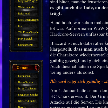
sind bitter, manche frustrie
Mitglieder/Eq/Lvl
es gibt auch die Tode, an de
Woher wir alle
trägt.
kommen.
Raids und
Zubehör
Lootsystem/Regeln
Hand hoch, wer schon mal ein
G.-
tot war. Auf normalen WoW-S
Sparkasse/Goldleihen
TS³ Daten/Regeln
Hardcore-Servern unfassbar bi
PvP-Bereich
Blizzard ist euch dabei aber 
Gildenevents
dass man auch be
klargestellt,
die Charaktere wiederherstel
gnädig gezeigt
und gleich ein
Auch diesmal hatten die Spiel
Guides
wenig anders als sonst.
Garnisons-
Blizzard zeigt sich gnädig - 
Guides
Boss-Guides
Ini & Challenge-
Am 4. Januar hatte es auf de
Guides
Szenarien-Guides
HC-Chars erwischt. Der Grun
Attacke auf die Server. Die kn
Klassen-Guides
unter so massivem Lag und d
Berufe,