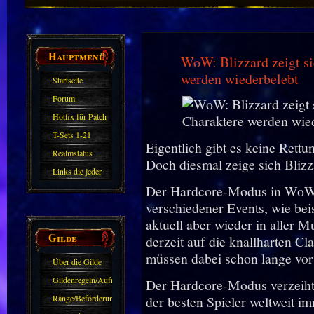
Hauptmenü
WoW: Blizzard zeigt si
werden wiederbelebt
Startseite
Forum
Hotfix für Patch
11.X
T-Sets 1-21
Eigentlich gibt es keine Rett
Realmstatus
Doch diesmal zeige sich Blizz
Links die jeder
Der Hardcore-Modus in WoW i
kennen sollte?!
verschiedener Events, wie be
Oder nicht?
aktuell aber wieder in aller M
Gilde
derzeit auf die knallharten Cl
müssen dabei schon lange vor 
Über die Gilde
(DAW)
Gildenregeln/Aufnahme
Der Hardcore-Modus verzeiht 
Ränge/Beförderungen
der besten Spieler weltweit i