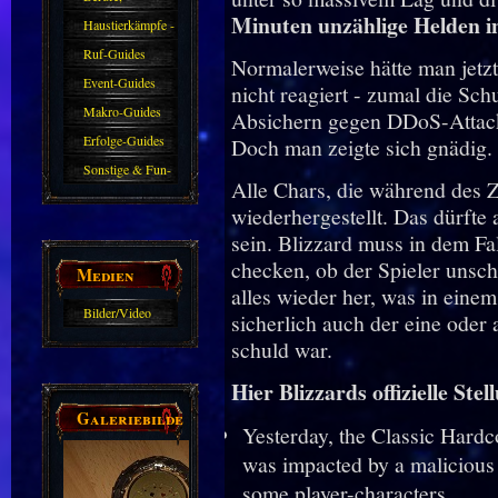
Minuten unzählige Helden in
Farmkarten und
Haustierkämpfe -
Haustiere
Guide
Ruf-Guides
Normalerweise hätte man jetz
Event-Guides
nicht reagiert - zumal die Sch
Makro-Guides
Absichern gegen DDoS-Attack
Erfolge-Guides
Doch man zeigte sich gnädig.
Sonstige & Fun-
Alle Chars, die während des 
Guides
wiederhergestellt. Das dürfte
sein. Blizzard muss in dem Fa
checken, ob der Spieler unsch
Medien
alles wieder her, was in eine
Bilder/Video
sicherlich auch der eine oder
Galerie
schuld war.
Hier Blizzards offizielle St
Galeriebilder
Yesterday, the Classic Har
was impacted by a malicious 
some player-characters.