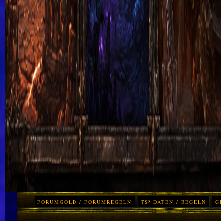
FORUMGOLD / FORUMREGELN
TS³ DATEN / REGELN
G