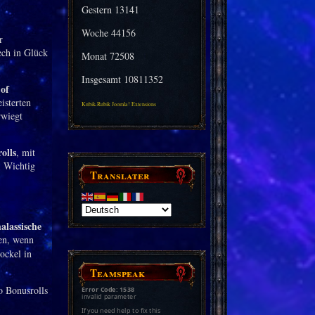
Gestern
13141
Woche
44156
r
ech in Glück
Monat
72508
Insgesamt
10811352
of
isterten
Kubik-Rubik Joomla! Extensions
rwiegt
olls
, mit
. Wichtig
Translater
alassische
len, wenn
ockel in
Teamspeak
o Bonusrolls
Error Code: 1538
invalid parameter
If you need help to fix this