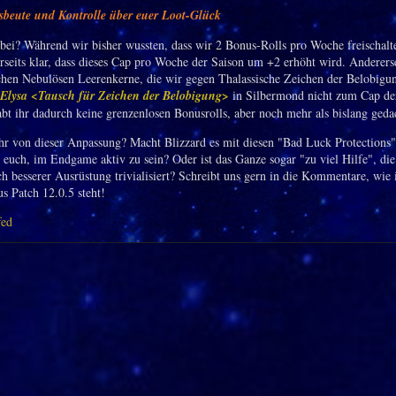
beute und Kontrolle über euer Loot-Glück
bei? Während wir bisher wussten, dass wir 2 Bonus-Rolls pro Woche freischalt
nerseits klar, dass dieses Cap pro Woche der Saison um +2 erhöht wird. Anderers
ichen Nebulösen Leerenkerne, die wir gegen Thalassische Zeichen der Belobigu
 Elysa <Tausch für Zeichen der Belobigung>
in Silbermond nicht zum Cap de
abt ihr dadurch keine grenzenlosen Bonusrolls, aber noch mehr als bislang geda
ihr von dieser Anpassung? Macht Blizzard es mit diesen "Bad Luck Protections"
r euch, im Endgame aktiv zu sein? Oder ist das Ganze sogar "zu viel Hilfe", di
ch besserer Ausrüstung trivialisiert? Schreibt uns gern in die Kommentare, wie 
s Patch 12.0.5 steht!
fed