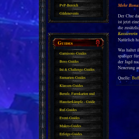
Mehr Bonus
PvP-Bereich
Gildenevents
Der Clue da
ist jetzt ei
die zusätzl
Kassiererin
Natürlich h
Guides
Was haltet 
Garnisons-Guides
spaßiger fü
Boss-Guides
der Jagd na
Neuerung au
Ini & Challenge-Guides
Szenarien-Guides
Quelle:
Buf
Klassen-Guides
Berufe, Farmkarten und
Haustiere
Haustierkämpfe - Guide
Ruf-Guides
Event-Guides
Makro-Guides
Erfolge-Guides