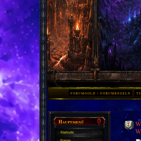
FORUMGOLD / FORUMREGELN
TS
Hauptmenü
Wo
W
Startseite
Forum