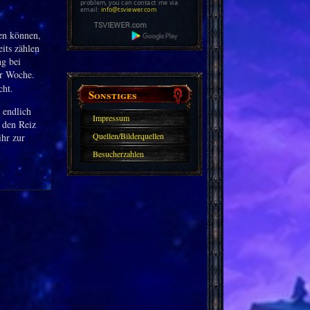
problem, you can contact me via
email:
info@tsviewer.com
en können,
eits zählen
ng bei
r Woche.
cht.
Sonstiges
 endlich
Impressum
e den Reiz
Quellen/Bilderquellen
ihr zur
Besucherzahlen