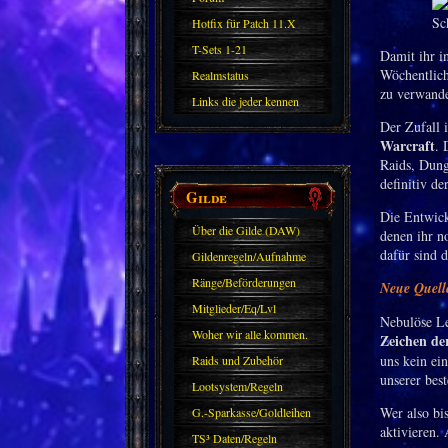
Hotfix für Patch 11.X
T-Sets 1-21
Damit ihr i
Wöchentlich
Realmstatus
zu verwande
Links die jeder kennen
Der Zufall 
sollte?! Oder nicht?
Warcraft
. 
Raids, Dung
definitiv de
Gilde
Die Entwick
Über die Gilde (DAW)
denen ihr n
dafür sind 
Gildenregeln/Aufnahme
Ränge/Beförderungen
Neue Quell
Mitglieder/Eq/Lvl
Nebulöse Le
Woher wir alle kommen.
Zeichen de
uns kein ei
Raids und Zubehör
unserer bes
Lootsystem/Regeln
Wer also bi
G.-Sparkasse/Goldleihen
aktivieren. 
TS³ Daten/Regeln