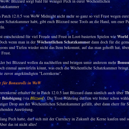
n Patch 12.0.5 von WoW Midnight nicht mehr so ganz so viel Frust wegen eure
en Schatzkammer habt, gibt euch Blizzard neue Tools an die Hand, um euer P
ln.
World 
ist entscheidend für viel Freude und Frust in Loot-basierten Spielen wie
Wöchentlichen Schatzkammer
Doch wenn man in der
dann doch für die geme
eons und Tiefen wieder nicht das Item bekommt, auf das man gehofft hat, übe
r Frust.
Bonusr
ler bei Blizzard wollen da nachhelfen und bringen unter anderem mehr
och einmal auswürfeln könnt, was euch die Wöchentliche Schatzkammer bringt
die zuvor angekündigten "Leernkerne".
e für Bonusrolls in WoW
Th
erenkerne erhaltet ihr in Patch 12.0.5 laut Blizzard dann nämlich auch über
r Belobigung
(via
Blizzard
). Die Trost-Währung durften wir bisher schon wäh
nziger Drop aus der Wöchentlichen Schatzkammer gefällt, aber dann eherr für S
tehenden Ausrüstung.
slang Pech hatte, darf sich mit der Currency in Zukunft die Kerne kaufen und s
Aber das ist nicht alles!