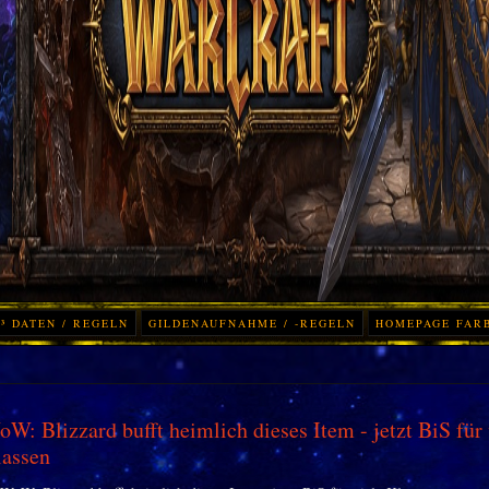
³ DATEN / REGELN
GILDENAUFNAHME / -REGELN
HOMEPAGE FAR
W: Blizzard bufft heimlich dieses Item - jetzt BiS für 
lassen