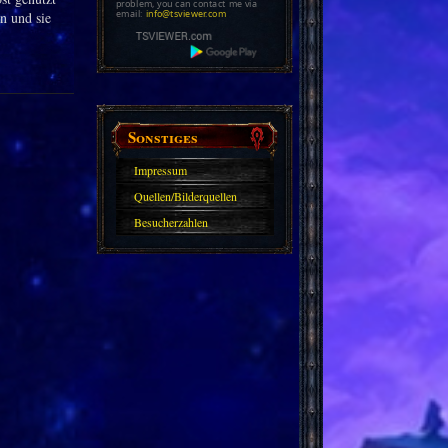
problem, you can contact me via
email:
info@tsviewer.com
n und sie
Sonstiges
Impressum
Quellen/Bilderquellen
Besucherzahlen