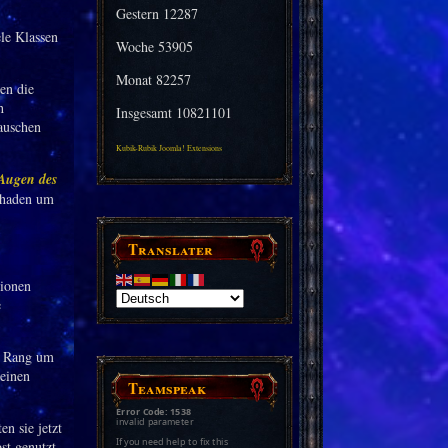
Gestern
12287
ele Klassen
Woche
53905
Monat
82257
en die
h
Insgesamt
10821101
auschen
Kubik-Rubik Joomla! Extensions
Augen des
Schaden um
Translater
sionen
e
n Rang um
 einen
Teamspeak
Error Code: 1538
invalid parameter
n sie jetzt
If you need help to fix this
st genutzt