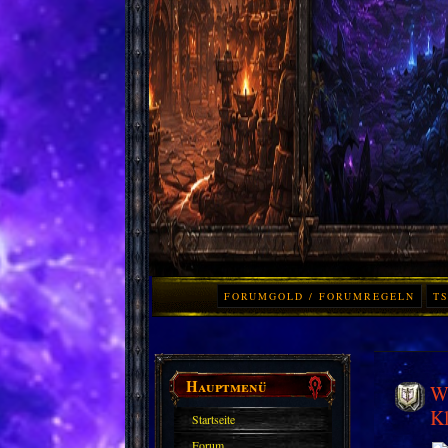
FORUMGOLD / FORUMREGELN
TS
Hauptmenü
Wo
K
Startseite
Forum