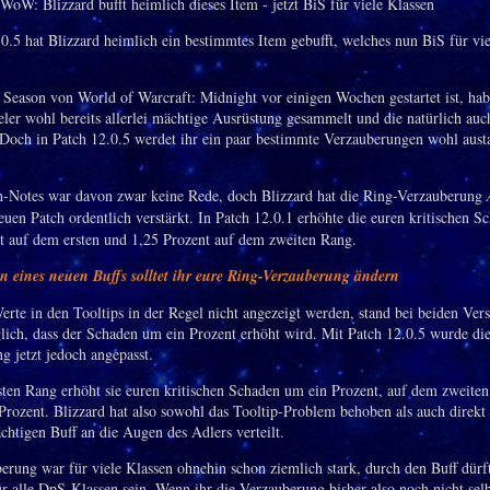
.0.5 hat Blizzard heimlich ein bestimmtes Item gebufft, welches nun BiS für vi
e Season von World of Warcraft: Midnight vor einigen Wochen gestartet ist, hab
eler wohl bereits allerlei mächtige Ausrüstung gesammelt und die natürlich auc
 Doch in Patch 12.0.5 werdet ihr ein paar bestimmte Verzauberungen wohl aust
h-Notes war davon zwar keine Rede, doch Blizzard hat die Ring-Verzauberung
uen Patch ordentlich verstärkt. In Patch 12.0.1 erhöhte die euren kritischen 
t auf dem ersten und 1,25 Prozent auf dem zweiten Rang.
eines neuen Buffs solltet ihr eure Ring-Verzauberung ändern
erte in den Tooltips in der Regel nicht angezeigt werden, stand bei beiden Ver
glich, dass der Schaden um ein Prozent erhöht wird. Mit Patch 12.0.5 wurde di
g jetzt jedoch angepasst.
ten Rang erhöht sie euren kritischen Schaden um ein Prozent, auf dem zweite
Prozent. Blizzard hat also sowohl das Tooltip-Problem behoben als auch direkt
chtigen Buff an die Augen des Adlers verteilt.
erung war für viele Klassen ohnehin schon ziemlich stark, durch den Buff dürfte
ür alle DpS-Klassen sein. Wenn ihr die Verzauberung bisher also noch nicht selb