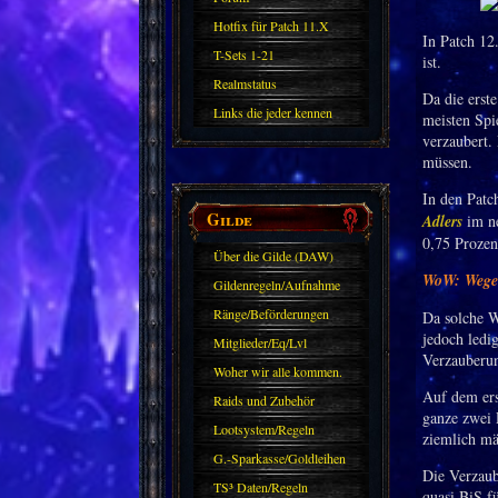
Hotfix für Patch 11.X
In Patch 12
T-Sets 1-21
ist.
Realmstatus
Da die erst
Links die jeder kennen
meisten Spi
verzaubert.
sollte?! Oder nicht?
müssen.
In den Patc
Gilde
Adlers
im ne
0,75 Prozen
Über die Gilde (DAW)
WoW: Wegen 
Gildenregeln/Aufnahme
Ränge/Beförderungen
Da solche W
jedoch ledi
Mitglieder/Eq/Lvl
Verzauberun
Woher wir alle kommen.
Auf dem ers
Raids und Zubehör
ganze zwei 
Lootsystem/Regeln
ziemlich mä
G.-Sparkasse/Goldleihen
Die Verzaub
TS³ Daten/Regeln
quasi BiS f