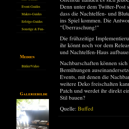
Denn unter dem Twitter-Post sc
Event-Guides
dass die Nachtelfen- und Blu
Makro-Guides
ins Spiel kommen. Die Antwor
Erfolge-Guides
"Überraschung!"
Sonstige & Fun-
Guides
Die frühzeitige Implementieru
ihr könnt noch vor dem Relea
und Nachtelfen-Haus aufbaue
Medien
Nachbarschaften können sich
Bilder/Video
Bemühungen auseinandersetze
Galerie
Events, mit denen die Nachba
weitere Deko freischalten kan
Patch und werdet ihr direkt e
Galeriebilder
Stil bauen?
Quelle:
Buffed