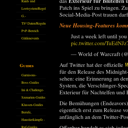
Exterieur für Blutelfen 
das
kommen.
Raids und
Patch ins Spiel zu bringen. 
Zubehör
Lootsystem/Regeln
Social-Media-Post trauen darf
G.-
Sparkasse/Goldleihen
TS³ Daten/Regeln
Neue Housing-Features komm
PvP-Bereich
Just a week left until you 
Gildenevents
pic.twitter.com/TuEdNJz
— World of Warcraft (
Auf Twitter hat der offizielle
W
Guides
für den Release des Midnight-
Garnisons-
sehen: eine Erinnerung an de
Guides
Boss-Guides
System, die Verschlinger-Sp
Ini & Challenge-
Exterieur für Nachtelfen und B
Guides
Szenarien-Guides
Die Bemühungen (Endeavors) s
Klassen-Guides
eigentlich erst zum Release v
Berufe,
anfänglich an dem Twitter-Post
Farmkarten und
Haustierkämpfe -
Offenbar handelt es sich jedoc
Haustiere
Guide
Ruf-Guides