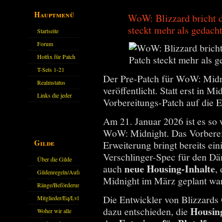
Hauptmenü
WoW: Blizzard bricht d
steckt mehr als gedach
Startseite
Forum
Hotfix für Patch
11.X
T-Sets 1-21
Der Pre-Patch für WoW: Midni
Realmstatus
veröffentlicht. Statt erst in 
Links die jeder
Vorbereitungs-Patch auf die Er
kennen sollte?!
Am 21. Januar 2026 ist es so w
Oder nicht?
WoW: Midnight. Das Vorbere
Gilde
Erweiterung bringt bereits ei
Verschlinger-Spec für den D
Über die Gilde
neue Housing-Inhalte
auch
,
(DAW)
Gildenregeln/Aufnahme
Midnight im März geplant wa
Ränge/Beförderungen
Die Entwickler von Blizzards 
Mitglieder/Eq/Lvl
Housin
dazu entschieden, die
Woher wir alle