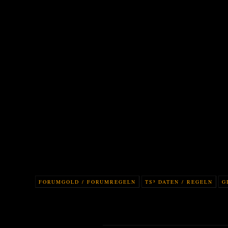
FORUMGOLD / FORUMREGELN
TS³ DATEN / REGELN
G