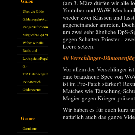
Gilde
(am 3. März dürfen wir alle lo
Youtuber und WoW-Mechanik
Über die Gilde
wieder zwei Klassen und lässt
(DAW)
Gildenregeln/Aufnahme
gegeneinander antreten. Doch
Ränge/Beförderungen
um zwei sehr ähnliche DpS-S
Mitglieder/Eq/Lvl
gegen Schatten-Priester - zwe
Woher wir alle
Leere setzen.
kommen.
Raids und
40 Verschlinger-Dämonenjäge
Zubehör
Lootsystem/Regeln
G.-
Vor allem der Verschlinger ist d
Sparkasse/Goldleihen
TS³ Daten/Regeln
eine brandneue Spec von WoW
PvP-Bereich
ist im Pre-Patch stärker? Rex
Matches wie Täuschung-Schur
Gildenevents
Magier gegen Krieger präsenti
Wir haben es für euch kurz un
natürlich auch das ganze Vid
Guides
Garnisons-