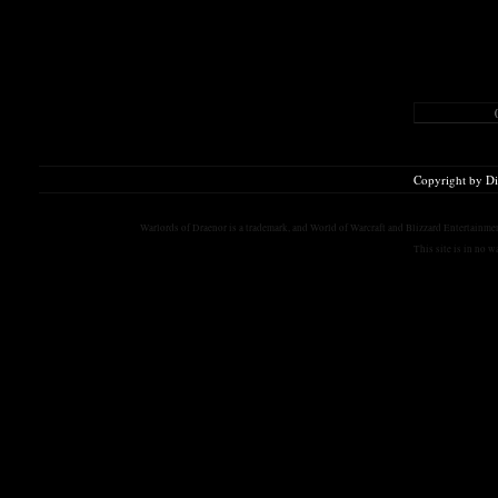
Copyright by D
Warlords of Draenor is a trademark, and World of Warcraft and Blizzard Entertainment
This site is in no 