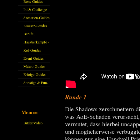
Guides
Boss-Guides
Ini & Challenge-
Guides
Szenarien-Guides
Klassen-Guides
Berufe,
Farmkarten und
Haustierkämpfe -
Haustiere
Guide
Ruf-Guides
Event-Guides
Makro-Guides
Erfolge-Guides
Sonstige & Fun-
Guides
Runde 1
Die Shadows zerschmettern d
Medien
was AoE-Schaden verursacht, 
vermutet, dass hierbei uncapp
Bilder/Video
und möglicherweise verbuggte
Galerie
können nur eine Handvoll Prie