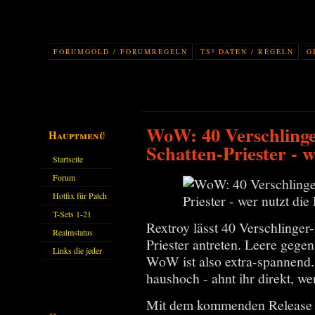
FORUMGOLD / FORUMREGELN
TS³ DATEN / REGELN
G
WoW: 40 Verschlinge
Hauptmenü
Schatten-Priester - w
Startseite
Forum
Hotfix für Patch
11.X
T-Sets 1-21
Rextroy lässt 40 Verschlinge
Realmstatus
Priester antreten. Leere gegen
Links die jeder
WoW ist also extra-spannend.
kennen sollte?!
haushoch - ahnt ihr direkt, we
Oder nicht?
Mit dem kommenden Release