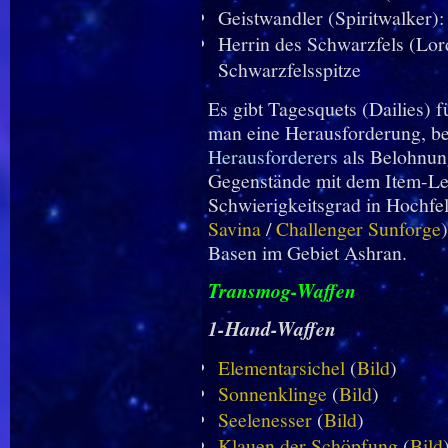
Geistwandler
(Spiritwalker):
Herrin des Schwarzfels
(Lord
Schwarzfelsspitze
Es gibt Tagesquets (Dailies)
man eine Herausforderung, 
Herausforderers
als Belohnun
Gegenstände mit dem Item-Le
Schwierigkeitsgrad in Hochfel
Savina
/
Challenger Sunforge
Basen im Gebiet Ashran.
Transmog-Waffen
1-Hand-Waffen
Elementarsichel
(
Bild
)
Sonnenklinge
(
Bild
)
Seelenesser
(
Bild
)
Klauen der Schöpfung
(
Bild