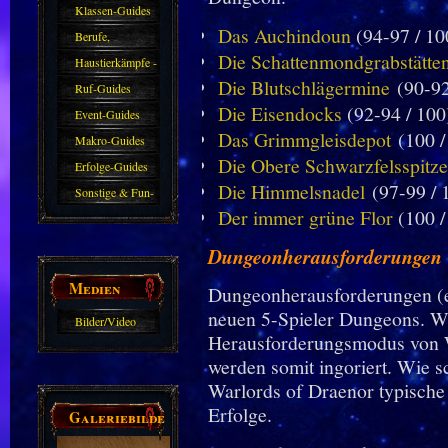
Klassen-Guides
Das Auchindoun
(94-97 / 10
Berufe,
Die Schattenmondgrabstätte
Farmkarten und
Haustierkämpfe -
Die Blutschlägermine
(90-92
Haustiere
Guide
Ruf-Guides
Die Eisendocks
(92-94 / 100
Event-Guides
Das Grimmgleisdepot
(100 /
Makro-Guides
Die Obere Schwarzfelsspitze
Erfolge-Guides
Die Himmelsnadel
(97-99 / 
Sonstige & Fun-
Der immer grüne Flor
(100 /
Guides
Dungeonherausforderungen
Medien
Dungeonherausforderungen (en
neuen 5-Spieler Dungeons. We
Bilder/Video
Herausforderungsmodus von W
Galerie
werden somit ingoriert. Wie sc
Warlords of Draenor typische
Erfolge.
Galeriebilder