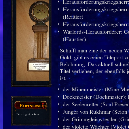
Herausforderungskriegsherr
Herausforderungskriegsherr:
(Reittier)
Herausforderungskriegsherr:
Warlords-Herausforderer: Go
(Haustier)
Schafft man eine der neuen 
Gold, gibt es einen Teleport
Belohnung. Das aktuell schne
Titel verliehen, der ebenfall
ist.
der Minenmeister
(Mine Mast
Dockmeister
(Dockmaster): 
der Seelenretter
(Soul Preser
Partnerseiten
Jünger von Rukhmar
(Scion 
Derzeit gibt es keine.
der Grimmgleiswrestler
(Gri
der violette Wächter
(Violet 