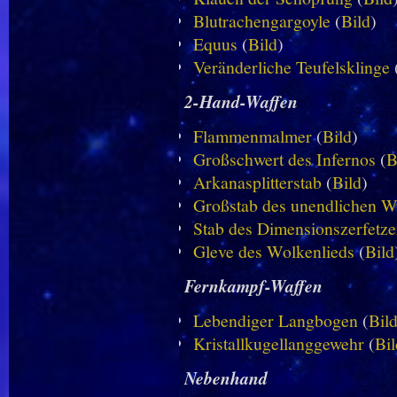
Blutrachengargoyle
(
Bild
)
Equus
(
Bild
)
Veränderliche Teufelsklinge
2-Hand-Waffen
Flammenmalmer
(
Bild
)
Großschwert des Infernos
(
B
Arkanasplitterstab
(
Bild
)
Großstab des unendlichen W
Stab des Dimensionszerfetze
Gleve des Wolkenlieds
(
Bild
Fernkampf-Waffen
Lebendiger Langbogen
(
Bil
Kristallkugellanggewehr
(
Bil
Nebenhand