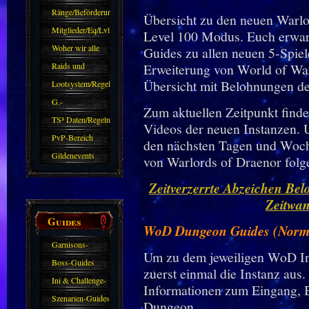
Ränge/Beförderungen
Übersicht zu den neuen Warlo
Mitglieder/Eq/Lvl
Level 100 Modus. Euch erwar
Woher wir alle
Guides zu allen neuen 5-Spiel
kommen.
Raids und
Erweiterung von World of War
Übersicht mit Belohnungen de
Zubehör
Lootsystem/Regeln
G.-
Zum aktuellen Zeitpunkt finde
Sparkasse/Goldleihen
TS³ Daten/Regeln
Videos der neuen Instanzen. U
PvP-Bereich
den nächsten Tagen und Woch
Gildenevents
von Warlords of Draenor folg
Zeitverzerrte Abzeichen Bel
Zeitwa
Guides
WoD Dungeon Guides (Norma
Garnisons-
Um zu dem jeweiligen WoD Ins
Guides
Boss-Guides
zuerst einmal die Instanz aus. 
Ini & Challenge-
Informationen zum Eingang, 
Guides
Szenarien-Guides
Dungeon.