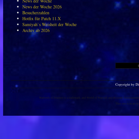
News der Woche
News der Woche 2026
Besucherzahlen
Hotfix für Patch 11.X
Samiyah`s Weisheit der Woche
Archiv ab 2026
Copyright by D
Warlords of Draenor is a trademark, and World of Warcraft and Blizzard Entertainment
This site is in no 