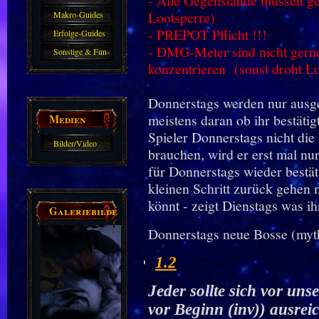
- Alle Gegenstände müssen ges
Lootsperre)
Makro-Guides
- PREPOT Pflicht !!!
Erfolge-Guides
- DMG-Meter sind nicht gerne
Sonstige & Fun-
konzentrieren
(sonst droht L
Guides
Donnerstags werden nur ausge
meistens daran ob ihr bestätig
Medien
Spieler Donnerstags nicht die
Bilder/Video
brauchen, wird er erst mal nu
Galerie
für Donnerstags wieder bestät
kleinen Schritt zurück gehen 
könnt - zeigt Dienstags was ih
Galeriebilder
Donnerstags neue Bosse (myt
1.2
Jeder sollte sich vor un
vor Beginn (inv)) ausreic