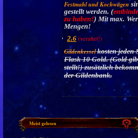
Festmahl und Kochwägen
si
gestellt werden. (
entbinde
zu haben!
) Mit max. Wer
Mengen!
(veraltet!)
2.6
Gildenkessel
kosten jeden 
Flask 10 Gold. (Gold gib
stellt!) zusätzlich beko
der Gildenbank.
Meist gelesen