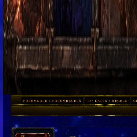
FORUMGOLD / FORUMREGELN
TS³ DATEN / REGELN
G
Hauptmenü