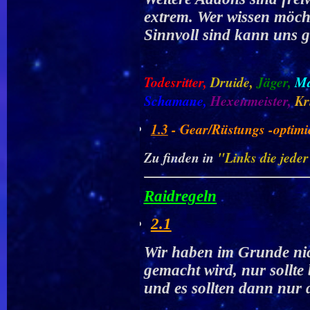
extrem. Wer wissen möch
Sinnvoll sind kann uns 
Todesrit
ter
,
Druide,
Jäger,
Ma
Schamane,
Hexenmeister,
Kr
1.3
- Gear/Rüstungs -optimi
Zu finden in
"Links die jeder
Raidregeln
2.1
Wir haben im Grunde ni
gemacht wird, nur sollt
und es sollten dann nur 