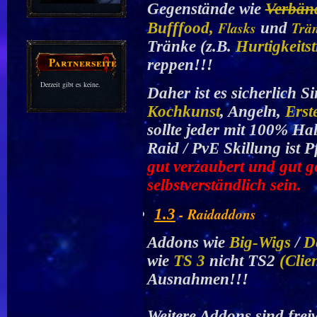
Gegenstände wie
Verbän
Flasks
Trä
Bufffood,
und
Tränke (z.B.
Hurtigkeits
Partnerseiten
reppen!!!
Derzeit gibt es keine.
Daher ist es sicherlich S
Kochkunst
, Angeln,
Erst
sollte jeder mit 100% Hal
Raid / PvE Skillung ist P
gut verzaubert und gut ge
selbstverständlich sein.
- Raidaddons
1.3
Addons wie
Big-Wigs
/
D
wie
TS 3
nicht TS2
(Clie
Ausnahmen!!!
Weitere Addons sind freiw