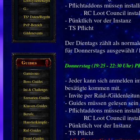
Lootsystem/Regeln
- Pflichtaddons müssen installi
G.-
RC Loot Council installie
Sparkasse/Goldleihen
TS³ Daten/Regeln
- Pünktlich vor der Instanz
PvP-Bereich
- TS Pflicht
Gildenevents
Der Dientags zählt als normal
für Donnerstags ausgewählt / 
Guides
Donnerstag (19:25 - 22:30 Uhr) 
Garnisons-
- Jeder kann sich anmelden i
Guides
Boss-Guides
besätigte kommen mit.
Ini & Challenge-
- Invite per Raid-/Gildenleitu
Guides
Szenarien-Guides
- Guides müssen gelesen sein
Klassen-Guides
- Pflichtaddons müssen installi
Berufe,
RC Loot Council installie
Farmkarten und
Haustierkämpfe -
- Pünktlich vor der Instanz
Haustiere
Guide
Ruf-Guides
- TS Pflicht
Event-Guides