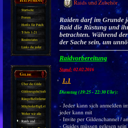
Raids und Zubehör
Startseite
Forum
Raiden darf im Grunde j
Hotfix für Patch
Raid die Rüstung und ihr
11.X
T-Sets 1-21
betrachten. Während der R
Realmstatus
der Sache sein, um unnö
Links die jeder
kennen sollte?!
Raidvorbereitung
Oder nicht?
Stand:
02.02.2016
Gilde
1.1
Über die Gilde
(DAW)
Dienstag (19:25 - 22:30 Uhr):
Gildenregeln/Aufnahme
Ränge/Beförderungen
- Jeder kann sich anmelden i
Mitglieder/Eq/Lvl
jeder kann mit
Woher wir alle
- Invite per Gildenchannel / a
kommen.
Raids und
- Guides müssen gelesen sein
Zubehör