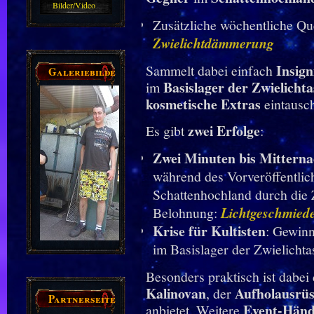
Bilder/Video
Zusätzliche wöchentliche Qu
Galerie
Zwielichtdämmerung
Insign
Sammelt dabei einfach
Galeriebilder
Basislager der Zwielicht
im
kosmetische Extras
eintausc
zwei Erfolge
Es gibt
:
Zwei Minuten bis Mitterna
während des Vorveröffentlic
Schattenhochland durch die 
Belohnung:
Lichtgeschmied
Krise für Kultisten
: Gewinn
im Basislager der Zwielicht
Besonders praktisch ist dabe
Kalinovan
Aufholausrüs
, der
Partnerseiten
Event-Händ
anbietet. Weitere