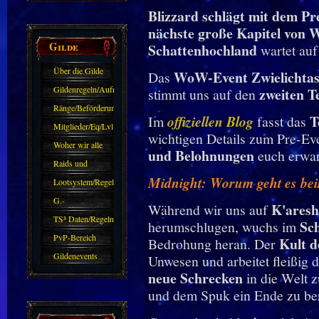
Blizzard schlägt mit dem P
Oder nicht?
nächste große Kapitel von 
Gilde
Schattenhochland
wartet auf
Über die Gilde
WoW-Event Zwielichtasz
Das
(DAW)
Gildenregeln/Aufnahme
zweiten T
stimmt uns auf den
Ränge/Beförderungen
T
Im
offiziellen Blog
fasst das
Mitglieder/Eq/Lvl
wichtigen Details zum Pre-E
Woher wir alle
und Belohnungen
euch erwar
kommen.
Raids und
Midnight: Worum geht es be
Zubehör
Lootsystem/Regeln
G.-
K'aresh
Während wir uns auf
Sparkasse/Goldleihen
TS³ Daten/Regeln
Sc
herumschlugen, wuchs im
PvP-Bereich
Kult d
Bedrohung heran. Der
Gildenevents
Unwesen und arbeitet fleißig 
neue Schrecken
in die Welt z
und dem Spuk ein Ende zu ber