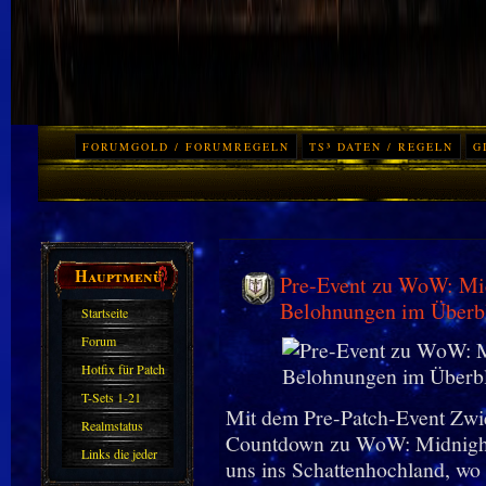
FORUMGOLD / FORUMREGELN
TS³ DATEN / REGELN
G
Hauptmenü
Pre-Event zu WoW: Mid
Belohnungen im Überb
Startseite
Forum
Hotfix für Patch
11.X
T-Sets 1-21
Mit dem Pre-Patch-Event Zwie
Realmstatus
Countdown zu WoW: Midnight 
Links die jeder
uns ins Schattenhochland, wo 
kennen sollte?!