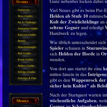
Ganz nebenbei locken dabei n
Guides
Viel Neues gibt es beim Pre-
Garnisons-
Helden ab Stufe 10
mitmisch
Guides
Boss-Guides
Kult der Zwielichtklinge
an 
Ini & Challenge-
seltene Gegner
und erledigt
Guides
Szenarien-Guides
Handwerk zu legen.
Klassen-Guides
Berufe,
Wie üblich unterscheidet sich
Spieler
Sturmwin
Farmkarten und
schauen in
Haustierkämpfe -
Helden der Horde
Or
sich
in
Haustiere
Guide
Ruf-Guides
wenden.
Event-Guides
Makro-Guides
k
Von dort aus startet ihr eine
Erfolge-Guides
Intrigens
mitten hinein in das
Sonstige & Fun-
Wappenrock der Z
gibt es den
Guides
sicher kein Kultist"
als Bel
Nach der Startquest warten i
wöchentliche Aufgaben
, wei
Medien
Gegner
Schattenhochlan
im