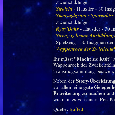
Zwielichtklinge
Strolchi
- Haustier - 30 Insi
Smaragdgrüner Sporenbiss
Zwielichtklinge
Ryay'Dahr
- Haustier - 30 I
Streng geheime Ausbildungs
Spielzeug - 30 Insignien der
Wappenrock der Zwielichtkl
"Macht sie Kult"
Ihr müsst
a
Wappenrock der Zwielichtklin
Transmogsammlung besitzen, 
Story-Überleitun
Neben der
gute Gelegenhe
vor allem eine
Erweiterung zu machen
und
Pre-Pa
wie man es von einem
Quelle:
Buffed