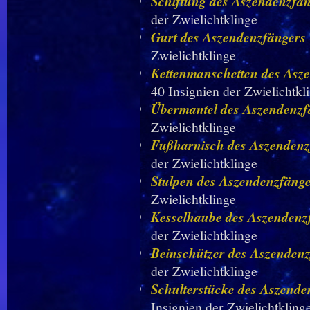
Schiftung des Aszendenzfä
der Zwielichtklinge
Gurt des Aszendenzfängers
Zwielichtklinge
Kettenmanschetten des Asz
40 Insignien der Zwielichtkl
Übermantel des Aszendenzf
Zwielichtklinge
Fußharnisch des Aszendenz
der Zwielichtklinge
Stulpen des Aszendenzfäng
Zwielichtklinge
Kesselhaube des Aszendenz
der Zwielichtklinge
Beinschützer des Aszenden
der Zwielichtklinge
Schulterstücke des Aszende
Insignien der Zwielichtkling