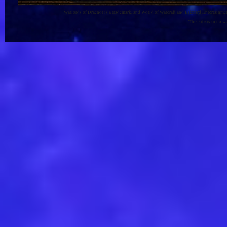
Warlords of Draenor is a trademark, and World of Warcraft and Blizzard Entertainment
This site is in no 