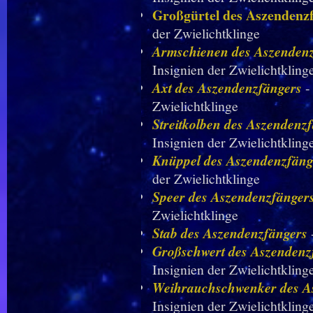
Großgürtel des Aszendenz
der Zwielichtklinge
Armschienen des Aszenden
Insignien der Zwielichtkling
Axt des Aszendenzfängers
-
Zwielichtklinge
Streitkolben des Aszendenz
Insignien der Zwielichtkling
Knüppel des Aszendenzfäng
der Zwielichtklinge
Speer des Aszendenzfänger
Zwielichtklinge
Stab des Aszendenzfängers
-
Großschwert des Aszendenz
Insignien der Zwielichtkling
Weihrauchschwenker des A
Insignien der Zwielichtkling