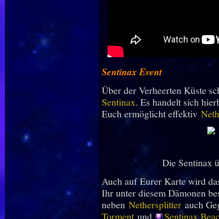
Sentinax Event
Über der Verheerten Küste sc
Sentinax
. Es handelt sich hie
Euch ermöglicht effektiv
Neth
Die Sentinax 
Auch auf Eurer Karte wird da
Ihr unter diesem Dämonen besi
neben
Nethersplitter
auch Geg
Torment
und
Sentinax Beac