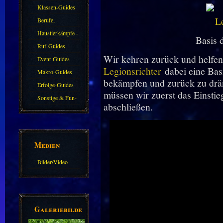
Klassen-Guides
Berufe,
Farmkarten und
Haustierkämpfe -
Basis 
Haustiere
Guide
Ruf-Guides
Wir kehren zurück und helfe
Event-Guides
Legionsrichter
dabei eine Bas
Makro-Guides
bekämpfen und zurück zu drä
Erfolge-Guides
müssen wir zuerst das Einstie
Sonstige & Fun-
abschließen.
Guides
Medien
Bilder/Video
Galerie
Galeriebilder