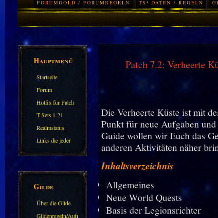
FORUMGOLD / FORUMREGELN
TS³ DATEN / REGELN
G
Hauptmenü
Patch 7.2: Verheerte K
Startseite
Forum
Hotfix für Patch
Die Verheerte Küste ist mit 
11.X
T-Sets 1-21
Punkt für neue Aufgaben und
Realmstatus
Guide wollen wir Euch das Ge
Links die jeder
anderen Aktivitäten näher bri
kennen sollte?!
Inhaltsverzeichnis
Oder nicht?
Allgemeines
Gilde
Neue World Quests
Über die Gilde
Basis der Legionsrichter
(DAW)
Gildenregeln/Aufnahme