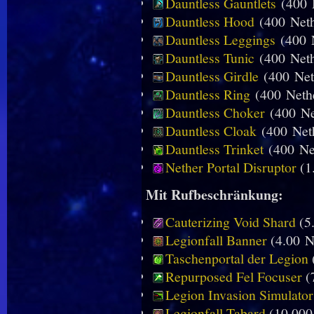
Dauntless Gauntlets
(400
Dauntless Hood
(400
Neth
Dauntless Leggings
(400
Dauntless Tunic
(400
Neth
Dauntless Girdle
(400
Net
Dauntless Ring
(400
Nethe
Dauntless Choker
(400
Ne
Dauntless Cloak
(400
Neth
Dauntless Trinket
(400
Ne
Nether Portal Disruptor
(1.
Mit Rufbeschränkung:
Cauterizing Void Shard
(5
Legionfall Banner
(4.00
Ne
Taschenportal der Legion
Repurposed Fel Focuser
(
Legion Invasion Simulator
Legionfall Tabard
(10.000