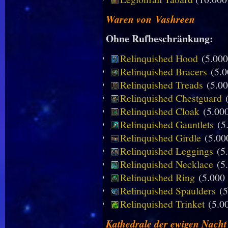
Waren von Vashreen
Ohne Rufbeschränkung:
Relinquished Hood
(5.000
Relinquished Bracers
(5.
Relinquished Treads
(5.0
Relinquished Chestguard
Relinquished Cloak
(5.00
Relinquished Gauntlets
(5
Relinquished Girdle
(5.0
Relinquished Leggings
(5
Relinquished Necklace
(5
Relinquished Ring
(5.00
Relinquished Spaulders
(
Relinquished Trinket
(5.
Kathedrale der ewigen Nacht