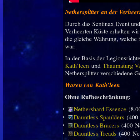
Nethersplitter an der Verheer
Durch das Sentinax Event un
Verheerten Küste erhalten wi
die gleiche Währung, welche 
war.
In der Basis der Legionsricht
Kath’leen
und
Thaumaturg V
Nethersplitter verschiedene G
Waren von Kath’leen
Ohne Rufbeschränkung:
Nethershard Essence
(8.0
Dauntless Spaulders
(400
Dauntless Bracers
(400
Ne
Dauntless Treads
(400
Net