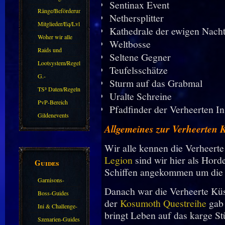
Sentinax Event
Ränge/Beförderungen
Nethersplitter
Mitglieder/Eq/Lvl
Kathedrale der ewigen Nach
Woher wir alle
Weltbosse
kommen.
Raids und
Seltene Gegner
Zubehör
Lootsystem/Regeln
Teufelsschätze
G.-
Sturm auf das Grabmal
Sparkasse/Goldleihen
TS³ Daten/Regeln
Uralte Schreine
PvP-Bereich
Pfadfinder der Verheerten In
Gildenevents
Allgemeines zur Verheerten 
Wir alle kennen die Verheert
Legion
sind wir hier als Hord
Guides
Schiffen angekommen um die 
Garnisons-
Danach war die Verheerte Küs
Guides
Boss-Guides
der
Kosumoth Questreihe
gab 
Ini & Challenge-
bringt Leben auf das karge S
Guides
Szenarien-Guides