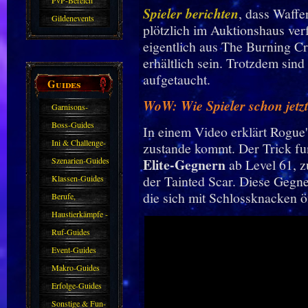
PvP-Bereich
Spieler berichten
, dass Waff
Gildenevents
plötzlich im Auktionshaus ve
eigentlich aus The Burning Cr
erhältlich sein. Trotzdem sind
aufgetaucht.
Guides
WoW: Wie Spieler schon jet
Garnisons-
Guides
Boss-Guides
In einem Video erklärt Rogue'
Ini & Challenge-
zustande kommt. Der Trick fu
Guides
Szenarien-Guides
Elite-Gegnern
ab Level 61, 
der Tainted Scar. Diese Gegne
Klassen-Guides
die sich mit Schlossknacken ö
Berufe,
Farmkarten und
Haustierkämpfe -
Haustiere
Guide
Ruf-Guides
Event-Guides
Makro-Guides
Erfolge-Guides
Sonstige & Fun-