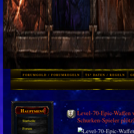
FORUMGOLD / FORUMREGELN
TS³ DATEN / REGELN
G
Hauptmenü
Level-70-Epic-Waffen
Schurken-Spieler plötz
Startseite
Forum