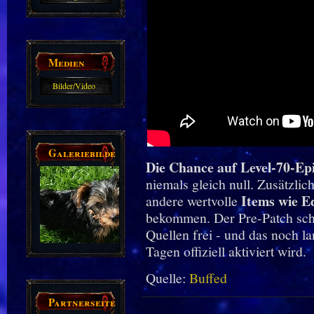
Guides
Medien
Bilder/Video
Galerie
Galeriebilder
Die Chance auf Level-70-Epi
niemals gleich null. Zusätzli
Items wie E
andere wertvolle
bekommen. Der Pre-Patch schal
Quellen frei - und das noch l
Tagen offiziell aktiviert wird.
Quelle:
Buffed
Partnerseiten