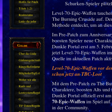
Hotfix für Patch
11.X
T-Sets 1-21
Level-70-Epic-Waffen tauchen 
Realmstatus
The Burning Crusade auf. Den
Links die jeder
Methode entdeckt, um an die
kennen sollte?!
Im Pre-Patch zum Anniversar
Oder nicht?
boosten Spieler neue Charakt
Gilde
Dunkle Portal erst am 5. Febr
jetzt Level-70-Epic-Waffen im
Über die Gilde
Quelle im aktuellen Patch aktiv
(DAW)
Gildenregeln/Aufnahme
Ränge/Beförderungen
Level-70-Epic-Waffen vor de
schon jetzt an TBC-Loot
Mitglieder/Eq/Lvl
Woher wir alle
Mit dem Pre-Patch zu The Bur
kommen.
Raids und
Charaktere, boosten Alts und
Zubehör
Lootsystem/Regeln
Dunkle Portal offiziell erst am
G.-
70-Epic-Waffen
im Spiel auf.
Sparkasse/Goldleihen
TS³ Daten/Regeln
in der Community.