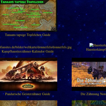
Tanaans tapsige Teufelchen Guide
Haustierkämpf
Kampfhaustierzähmer-Kalimdor Guide
Pandarische Geisterzähmer Guide
Die Zähmung Nord