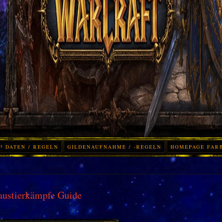
³ DATEN / REGELN
GILDENAUFNAHME / -REGELN
HOMEPAGE FAR
austierkämpfe Guide