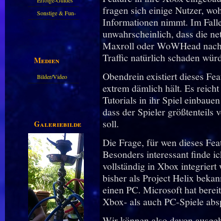
Erfolge-Guides
fragen sich einige Nutzer, wo
Sonstige & Fun-
Informationen nimmt. Im Falle
Guides
unwahrscheinlich, dass die ne
Maxroll oder WoWHead nach d
Traffic natürlich schaden wür
Medien
Obendrein existiert dieses Fea
Bilder/Video
extrem dämlich hält. Es reicht
Galerie
Tutorials in ihr Spiel einbaue
dass der Spieler größtenteils
soll.
Galeriebilder
Die Frage, für wen dieses Featu
Besonders interessant finde ic
vollständig in Xbox integriert
bisher als Project Helix bekan
einen PC. Microsoft hat bereit
Xbox- als auch PC-Spiele abs
Wir können also davon ausgeh