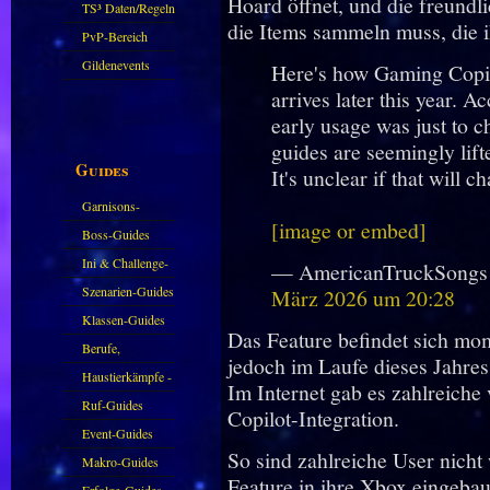
Hoard öffnet, und die freundli
Sparkasse/Goldleihen
TS³ Daten/Regeln
die Items sammeln muss, die i
PvP-Bereich
Gildenevents
Here's how Gaming Copil
arrives later this year. 
early usage was just to 
guides are seemingly lift
Guides
It's unclear if that will 
Garnisons-
[image or embed]
Guides
Boss-Guides
Ini & Challenge-
— AmericanTruckSongs
Guides
Szenarien-Guides
März 2026 um 20:28
Klassen-Guides
Das Feature befindet sich mo
Berufe,
jedoch im Laufe dieses Jahres 
Farmkarten und
Haustierkämpfe -
Im Internet gab es zahlreiche
Haustiere
Guide
Ruf-Guides
Copilot-Integration.
Event-Guides
So sind zahlreiche User nicht 
Makro-Guides
Feature in ihre Xbox eingebau