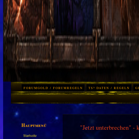
FORUMGOLD / FORUMREGELN
TS³ DATEN / REGELN
G
Hauptmenü
"Jetzt unterbrechen" 
Startseite