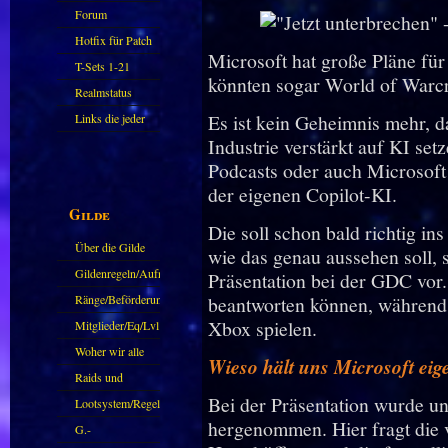
Forum
Hotfix für Patch
Microsoft hat große Pläne für
11.X
T-Sets 1-21
könnten sogar World of Warcra
Realmstatus
Es ist kein Geheimnis mehr, d
Links die jeder
Industrie verstärkt auf KI set
kennen sollte?!
Podcasts oder auch Microsoft 
Oder nicht?
der eigenen Copilot-KI.
Gilde
Die soll schon bald richtig i
Über die Gilde
wie das genau aussehen soll, s
(DAW)
Gildenregeln/Aufnahme
Präsentation bei der GDC vor. 
Ränge/Beförderungen
beantworten können, während s
Xbox spielen.
Mitglieder/Eq/Lvl
Woher wir alle
Wieso hält uns Microsoft eige
kommen.
Raids und
Bei der Präsentation wurde un
Zubehör
Lootsystem/Regeln
hergenommen. Hier fragt die v
G.-