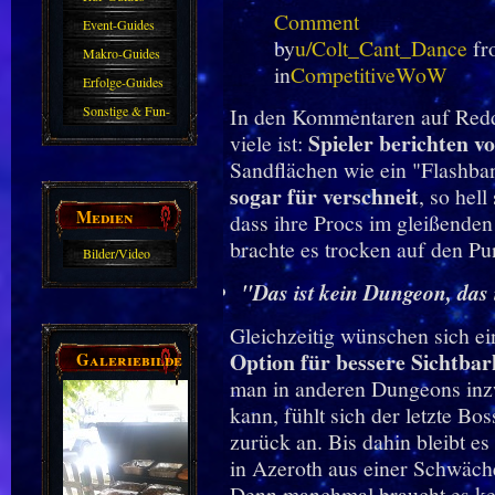
Comment
Event-Guides
by
u/Colt_Cant_Dance
fr
Makro-Guides
in
CompetitiveWoW
Erfolge-Guides
Sonstige & Fun-
In den Kommentaren auf Reddi
Spieler berichten 
viele ist:
Guides
Sandflächen wie ein "Flashba
sogar für verschneit
, so hel
Medien
dass ihre Procs im gleißenden
brachte es trocken auf den Pu
Bilder/Video
Galerie
"Das ist kein Dungeon, das 
Gleichzeitig wünschen sich ein
Galeriebilder
Option für bessere Sichtbark
man in anderen Dungeons inzw
kann, fühlt sich der letzte Bo
zurück an. Bis dahin bleibt es
in Azeroth aus einer Schwäche
Denn manchmal braucht es kei