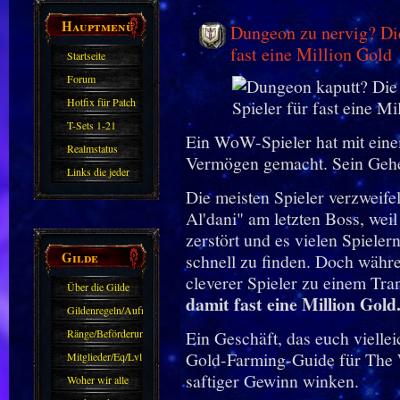
Hauptmenü
Dungeon zu nervig? Di
fast eine Million Gold
Startseite
Forum
Hotfix für Patch
11.X
T-Sets 1-21
Ein WoW-Spieler hat mit ein
Realmstatus
Vermögen gemacht. Sein Gehe
Links die jeder
Die meisten Spieler verzwei
kennen sollte?!
Al'dani" am letzten Boss, weil 
Oder nicht?
zerstört und es vielen Spieler
Gilde
schnell zu finden. Doch währe
cleverer Spieler zu einem Tra
Über die Gilde
damit fast eine Million Gold
(DAW)
Gildenregeln/Aufnahme
Ränge/Beförderungen
Ein Geschäft, das euch viellei
Gold-Farming-Guide für The W
Mitglieder/Eq/Lvl
saftiger Gewinn winken.
Woher wir alle