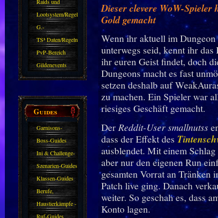
kommen.
Raids und
Dieser clevere WoW-Spieler h
Zubehör
Lootsystem/Regeln
Gold gemacht
G.-
Wenn ihr aktuell im Dungeon
Sparkasse/Goldleihen
TS³ Daten/Regeln
unterwegs seid, kennt ihr das 
PvP-Bereich
ihr euren Geist findet, doch di
Gildenevents
Dungeons macht es fast unmög
setzen deshalb auf WeakAuras
zu machen. Ein Spieler war al
riesiges Geschäft gemacht.
Guides
Der
Reddit-User smallnutss
en
Garnisons-
dass der Effekt des
Tintensch
Guides
Boss-Guides
ausblendet. Mit einem Schlag 
Ini & Challenge-
aber nur den eigenen Run ein
Guides
Szenarien-Guides
gesamten Vorrat an Tränken i
Klassen-Guides
Patch live ging. Danach verkau
Berufe,
weiter. So geschah es, dass a
Farmkarten und
Haustierkämpfe -
Konto lagen.
Haustiere
Guide
Ruf-Guides