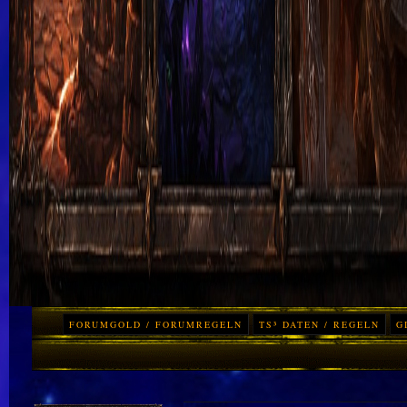
FORUMGOLD / FORUMREGELN
TS³ DATEN / REGELN
G