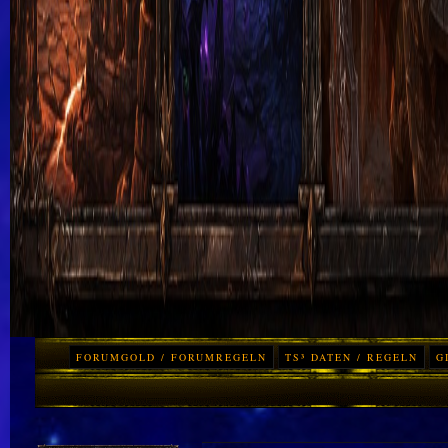
FORUMGOLD / FORUMREGELN
TS³ DATEN / REGELN
G