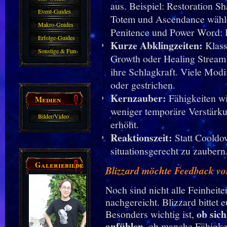
aus. Beispiel: Restoration 
Event-Guides
Totem und Ascendance wählen
Makro-Guides
Penitence und Power Word: B
Erfolge-Guides
Kurze Abklingzeiten:
Klass
Sonstige & Fun-
Growth oder Healing Stream 
Guides
ihre Schlagkraft. Viele Modi
oder gestrichen.
Kernzauber:
Fähigkeiten wi
Medien
weniger temporäre Verstärk
Bilder/Video
erhöht.
Galerie
Reaktionszeit:
Statt Cooldow
situationsgerecht zu zaubern
Galeriebilder
Blizzard möchte Feedback vo
Noch sind nicht alle Feinheit
nachgereicht. Blizzard bittet
ob sic
Besonders wichtig ist,
anfühlen
, ob manche Fähigke