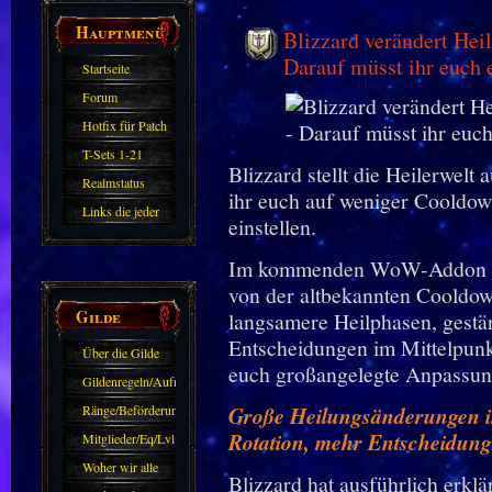
Hauptmenü
Blizzard verändert He
Darauf müsst ihr euch e
Startseite
Forum
Hotfix für Patch
11.X
T-Sets 1-21
Blizzard stellt die Heilerwel
Realmstatus
ihr euch auf weniger Cooldo
Links die jeder
einstellen.
kennen sollte?!
Im kommenden WoW-Addon Mid
Oder nicht?
von der altbekannten Cooldown
Gilde
langsamere Heilphasen, gestä
Entscheidungen im Mittelpun
Über die Gilde
euch großangelegte Anpassun
(DAW)
Gildenregeln/Aufnahme
Ränge/Beförderungen
Große Heilungsänderungen i
Rotation, mehr Entscheidungs
Mitglieder/Eq/Lvl
Woher wir alle
Blizzard hat ausführlich erklä