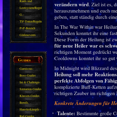
kommen.
Raids und
verändern wird
. Ziel ist es
Zubehör
Lootsystem/Regeln
herauszunehmen und euch mehr
G.-
geben, statt ständig durch ein
Sparkasse/Goldleihen
TS³ Daten/Regeln
In The War Within war Heilun
PvP-Bereich
Sekunden konntet ihr eine fas
Gildenevents
Diese Form der Heilung ist zw
für neue Heiler war es schw
richtigen Moment gedrückt we
Cooldowns konntet ihr so gut
Guides
In Midnight wird Blizzard des
Garnisons-
Heilung soll mehr Reaktions
Guides
Boss-Guides
perfekte Abfolgen von Fähig
Ini & Challenge-
komplizierte Buff-Ketten aufz
Guides
Szenarien-Guides
richtigen Zauber im richtige
Klassen-Guides
Konkrete Änderungen für He
Berufe,
Farmkarten und
Haustierkämpfe -
Talente:
Bestimmte große Coo
Haustiere
Guide
Ruf-Guides