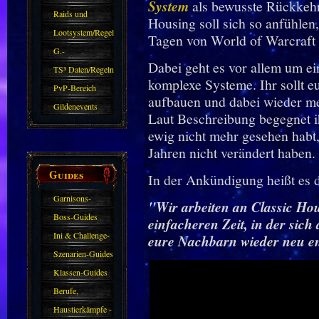
System
als bewusste Rückkehr
kommen.
Raids und
Housing soll sich so anfühlen
Zubehör
Lootsystem/Regeln
Tagen von World of Warcraft 
G.-
Dabei geht es vor allem um e
Sparkasse/Goldleihen
TS³ Daten/Regeln
komplexe Systeme. Ihr sollt eu
PvP-Bereich
aufbauen und dabei wieder me
Gildenevents
Laut Beschreibung begegnet ihr
ewig nicht mehr gesehen habt, 
Jahren nicht verändert haben.
Guides
In der Ankündigung heißt es 
Garnisons-
"Wir arbeiten an Classic Hou
Guides
Boss-Guides
einfacheren Zeit, in der sich
Ini & Challenge-
eure Nachbarn wieder neu en
Guides
Szenarien-Guides
Klassen-Guides
Berufe,
Farmkarten und
Haustierkämpfe -