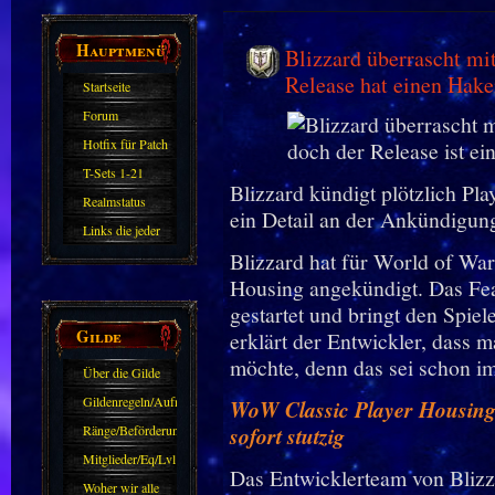
Hauptmenü
Blizzard überrascht mi
Release hat einen Hak
Startseite
Forum
Hotfix für Patch
11.X
T-Sets 1-21
Blizzard kündigt plötzlich P
Realmstatus
ein Detail an der Ankündigung
Links die jeder
Blizzard hat für World of War
kennen sollte?!
Housing angekündigt. Das Feat
Oder nicht?
gestartet und bringt den Spiel
Gilde
erklärt der Entwickler, dass 
möchte, denn das sei schon i
Über die Gilde
(DAW)
Gildenregeln/Aufnahme
WoW Classic Player Housing 
Ränge/Beförderungen
sofort stutzig
Mitglieder/Eq/Lvl
Das Entwicklerteam von Bliz
Woher wir alle