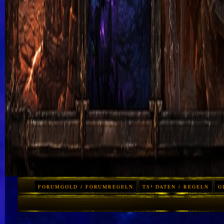
FORUMGOLD / FORUMREGELN
TS³ DATEN / REGELN
G