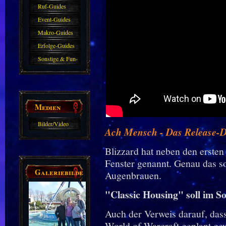
Haustiere
Guide
Ruf-Guides
Event-Guides
Makro-Guides
Erfolge-Guides
Sonstige & Fun-
Guides
Medien
Bilder/Video
Ach Mensch - Das Release-Da
Galerie
Blizzard hat neben den ersten
Fenster genannt. Genau das s
Galeriebilder
Augenbrauen.
"Classic Housing" soll im 
Auch der Verweis darauf, das
World of Warcraft geplant gewe