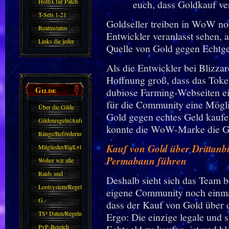
Hotfix für Patch
11.X
T-Sets 1-21
Goldseller treiben in WoW no
Realmstatus
Entwickler veranlasst sehen, 
Links die jeder
Quelle von Gold gegen Echtge
kennen sollte?!
Als die Entwickler bei Blizz
Oder nicht?
Hoffnung groß, dass das Toke
Gilde
dubiose Farming-Webseiten ei
für die Community eine Mögli
Über die Gilde
Gold gegen echtes Geld kaufe
(DAW)
Gildenregeln/Aufnahme
konnte die WoW-Marke die Gol
Ränge/Beförderungen
Kauf von Gold über Drittanb
Mitglieder/Eq/Lvl
Permabann führen
Woher wir alle
kommen.
Raids und
Deshalb sieht sich das Team be
Zubehör
Lootsystem/Regeln
eigene Community noch einm
G.-
dass der Kauf von Gold über dr
Sparkasse/Goldleihen
TS³ Daten/Regeln
Ergo: Die einzige legale und 
PvP-Bereich