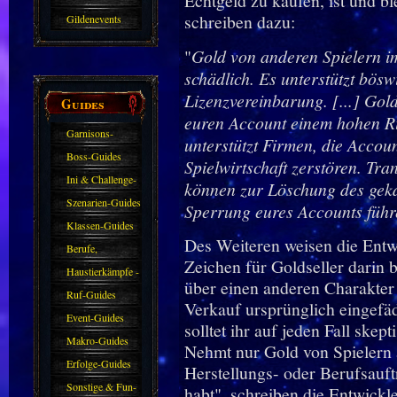
Echtgeld zu kaufen, ist und 
schreiben dazu:
Gildenevents
"
Gold von anderen Spielern im 
schädlich. Es unterstützt böswi
Lizenzvereinbarung. [...] Gold
Guides
euren Account einem hohen Ri
Garnisons-
unterstützt Firmen, die Accoun
Guides
Boss-Guides
Spielwirtschaft zerstören. Tra
Ini & Challenge-
können zur Löschung des geka
Guides
Szenarien-Guides
Sperrung eures Accounts führ
Klassen-Guides
Des Weiteren weisen die Entwi
Berufe,
Zeichen für Goldseller darin 
Farmkarten und
Haustierkämpfe -
über einen anderen Charakter 
Haustiere
Guide
Ruf-Guides
Verkauf ursprünglich eingefäd
Event-Guides
solltet ihr auf jeden Fall ske
Makro-Guides
Nehmt nur Gold von Spielern a
Erfolge-Guides
Herstellungs- oder Berufsauf
Sonstige & Fun-
habt", schreiben die Entwickle