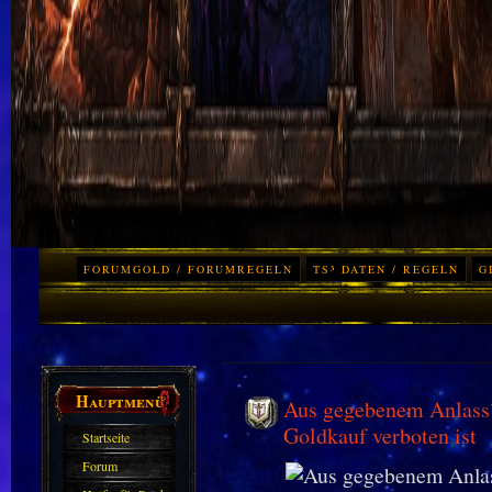
FORUMGOLD / FORUMREGELN
TS³ DATEN / REGELN
G
Hauptmenü
Aus gegebenem Anlass?
Goldkauf verboten ist
Startseite
Forum