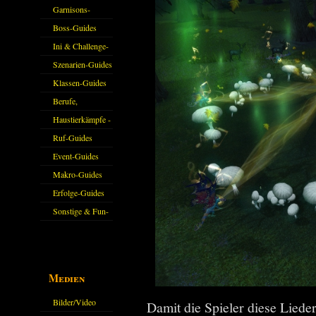
Garnisons-
Guides
Boss-Guides
Ini & Challenge-
Guides
Szenarien-Guides
Klassen-Guides
Berufe,
Farmkarten und
Haustierkämpfe -
Haustiere
Guide
Ruf-Guides
Event-Guides
Makro-Guides
Erfolge-Guides
Sonstige & Fun-
Guides
Medien
Bilder/Video
Damit die Spieler diese Lieder