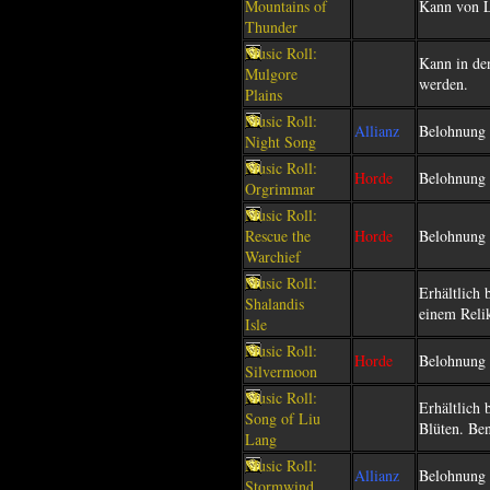
Mountains of
Kann von L
Thunder
Music Roll:
Kann in de
Mulgore
werden.
Plains
Music Roll:
Allianz
Belohnung 
Night Song
Music Roll:
Horde
Belohnung 
Orgrimmar
Music Roll:
Rescue the
Horde
Belohnung 
Warchief
Music Roll:
Erhältlich
Shalandis
einem Relik
Isle
Music Roll:
Horde
Belohnung 
Silvermoon
Music Roll:
Erhältlich
Song of Liu
Blüten. Ben
Lang
Music Roll:
Allianz
Belohnung 
Stormwind