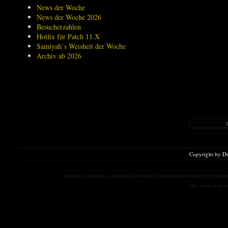
News der Woche
News der Woche 2026
Besucherzahlen
Hotfix für Patch 11.X
Samiyah`s Weisheit der Woche
Archiv ab 2026
Copyright by D
Warlords of Draenor is a trademark, and World of Warcraft and Blizzard Entertainment
This site is in no 