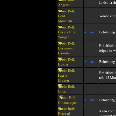
In der Truh
Angelic
Music Roll:
Cold
Wurde von 
Mountain
Music Roll:
Curse of the
Allianz
Belohnung 
Worgen
Music Roll:
Erhältlich
Darkmoon
folgen in 
Carousel
Music Roll:
Allianz
Belohnung 
Exodar
Music Roll:
Erhältlich 
Faerie
alle 15 Min
Dragon
Music Roll:
Ghost
Music Roll:
Allianz
Belohnung 
Gnomeregan
Music Roll:
Kann vom S
Heart of
gedroppt w