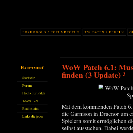
FORUMGOLD / FORUMREGELN
TS³ DATEN / REGELN
G
WoW Patch 6.1: Musi
Hauptmenü
finden (3 Update) ³
Startseite
Forum
Hotfix für Patch
11.X
T-Sets 1-21
Mit dem kommenden Patch 6.1
Realmstatus
die Garnison in Draenor um 
Links die jeder
Spielern somit ermöglichen di
kennen sollte?!
selbst aussuchen. Dabei werd
Oder nicht?