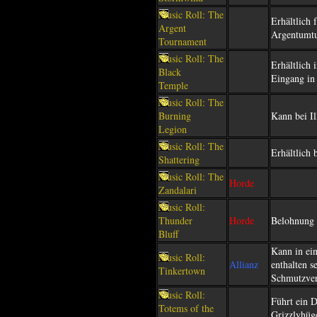
Music Roll: The
Erhältlich
Argent
Argentumtu
Tournament
Music Roll: The
Erhältlich 
Black
Eingang in 
Temple
Music Roll: The
Burning
Kann bei I
Legion
Music Roll: The
Erhältlich
Shattering
Music Roll: The
Horde
Zandalari
Music Roll:
Thunder
Horde
Belohnung 
Bluff
Kann in e
Music Roll:
Allianz
enthalten s
Tinkertown
Schmutzver
Music Roll:
Führt ein 
Totems of the
Grizzlyhüg