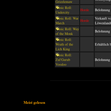
Grizzlemaw
Music Roll:
Horde
Belohnung 
Undercity
Music Roll: War
Verkauft 
Horde
March
Löwenlandu
Music Roll: Way
Belohnung 
of the Monk
Music Roll:
Wrath of the
Erhältlich
Lich King
Music Roll:
Zul'Gurub
Belohnung 
Voodoo
Meist gelesen