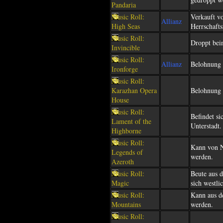
Pandaria
Music Roll:
Verkauft 
Allianz
High Seas
Herrschafts
Music Roll:
Droppt bei
Invincible
Music Roll:
Allianz
Belohnung 
Ironforge
Music Roll:
Karazhan Opera
Belohnung 
House
Music Roll:
Befindet si
Lament of the
Unterstadt.
Highborne
Music Roll:
Kann von N
Legends of
werden.
Azeroth
Music Roll:
Beute aus 
Magic
sich westl
Music Roll:
Kann aus d
Mountains
werden.
Music Roll: