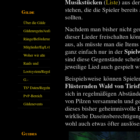
Musikstücken
(
Liste
) aus de
stehen, die die Spieler berei
Gilde
sollten.
Über die Gilde
Nachdem man bisher nicht gen
(DAW)
Gildenregeln/Aufnahme
dieser Lieder freischalten kö
Ränge/Beförderungen
aus, als müsste man die Items
Mitglieder/Eq/Lvl
Spiel
ganz einfach nur in der
Woher wir alle
sind diese Gegenstände schein
kommen.
Raids und
jeweilige Lied auch gespielt w
Zubehör
Lootsystem/Regeln
Beispielsweise können Spieler
G.-
Flüsternden Wald von Tirisf
Sparkasse/Goldleihen
TS³ Daten/Regeln
sich in regelmäßigen Abständ
PvP-Bereich
von Pilzen versammeln und ge
Gildenevents
dieses bisher geheimnisvolle E
wirkliche
Daseinsberechtigun
wohl auch etwas öfter auslöse
Guides