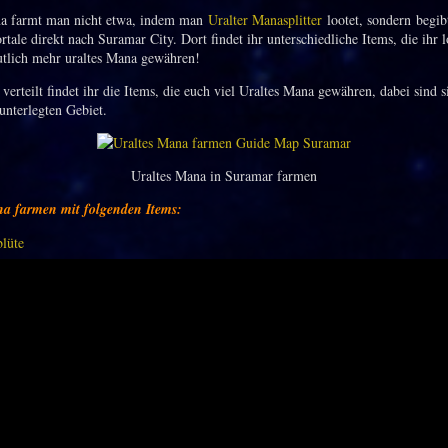
na farmt man nicht etwa, indem man
Uralter Manasplitter
lootet, sondern begib
rtale direkt nach Suramar City. Dort findet ihr unterschiedliche Items, die ihr 
utlich mehr uraltes Mana gewähren!
 verteilt findet ihr die Items, die euch viel Uraltes Mana gewähren, dabei sind 
unterlegten Gebiet.
Uraltes Mana in Suramar farmen
na farmen mit folgenden Items:
lüte
vermehrt auf den Dächern. Nutzt den Ankerhaken, um dort hin zu gelangen.
ulver
t auf Tischen.
es Juwel