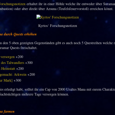
Forschungsnotizen
erhaltet ihr in einer Höhle welche ihr entweder über Surama
enbastion) oder aber direkt über Azsuna (Teufelsfeuervorstoß) erreichen könnt.
Kyrtos‘ Forschungsnotizen
na durch Quests erhöhen
zu den 5 oben gezeigten Gegenständen gibt es auch noch 5 Questreihen welche
ramar Quests freischaltet.
 versorgen
+200
 des Talwandlers
+300
s Heimstatt
+200
 gemacht: Arkwein
+200
ur Mark]
+300
les erledigt habt, solltet ihr ein Cap von 2000 Uraltes Mana mit eurem Charakte
Nachtsüchtigen mehrere Tage versorgen können.
na farmen