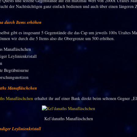
e Quests und seltene Gegenstände auf ein maximal Wert von 2000x Uraltes Ma
Sucht der Nachtsüchtigen ganz einfach bedienen und auch über einen längeren 
na durch Items erhöhen
selbst gibt es insgesamt 5 Gegenstände die das Cap um jeweils 100x Uraltes M
önnen wir durch die 5 Items also die Obergrenze um 500 erhöhen.
hs Manafläschchen
ger Leylinienkristall
in
te Begräbnisurne
orschungsnotizen
naths Manafläschchen
ths Manafläschchen
erhaltet ihr auf einer Bank direkt beim seltenen Gegner „E
Kel’danaths Manafläschchen
ndiger Leylinienkristall