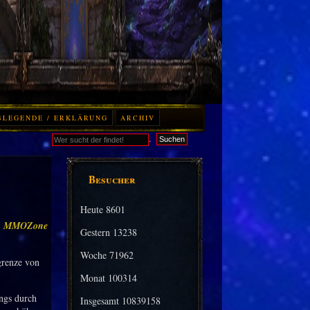
BLEGENDE / ERKLÄRUNG
ARCHIV
.
Suchen
Besucher
Heute
8601
:
MMOZone
Gestern
13238
Woche
71962
grenze von
Monat
100314
ngs durch
Insgesamt
10839158