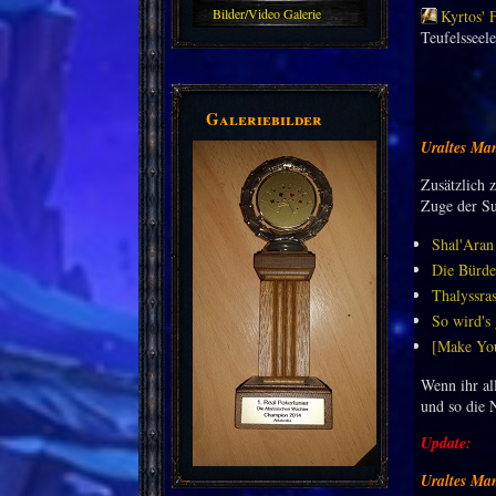
Bilder/Video Galerie
Kyrtos' 
Teufelsseel
Galeriebilder
Uraltes Ma
Zusätzlich 
Zuge der Su
Shal'Aran
Die Bürde
Thalyssra
So wird's
[Make Yo
Wenn ihr al
und so die 
Update:
Uraltes Ma