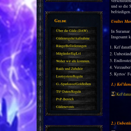
verschieden
und so die 
befriedigen.
Gilde
Uraltes Ma
Über die Gilde (DAW)
In Suramar 
Insgesamt k
Gildenregeln/Aufnahme
Ränge/Beförderungen
Kel’danat
Mitglieder/Eq/Lvl
Unbeständi
Endlosste
Woher wir alle kommen.
Verzauber
Raids und Zubehör
Kyrtos‘ F
Lootsystem/Regeln
G.-Sparkasse/Goldleihen
1.) Kel’da
TS³ Daten/Regeln
Kel'dana
PvP-Bereich
Gildenevents
2.) Unbestä