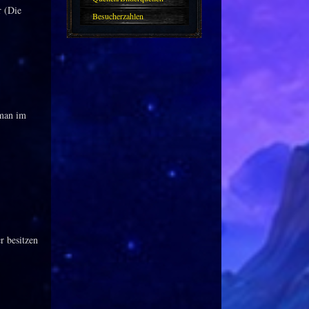
r (Die
Besucherzahlen
 man im
r besitzen