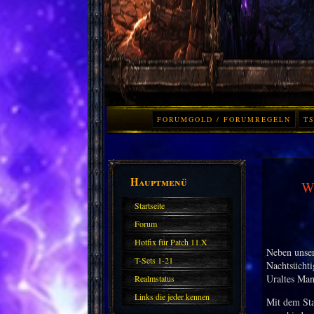
FORUMGOLD / FORUMREGELN
TS
Hauptmenü
W
Startseite
Forum
Hotfix für Patch 11.X
Neben unse
T-Sets 1-21
Nachtsüchti
Uraltes Man
Realmstatus
Links die jeder kennen
Mit dem Sta
sollte?! Oder nicht?