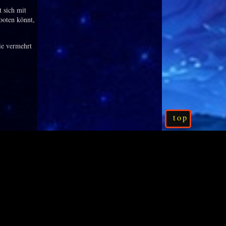
t sich mit
looten könnt,
sie vermehrt
top