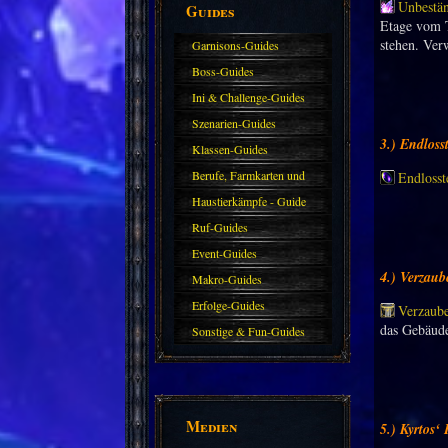
Unbestän
Guides
Etage vom T
stehen. Verw
Garnisons-Guides
Boss-Guides
Ini & Challenge-Guides
Szenarien-Guides
3.) Endloss
Klassen-Guides
Berufe, Farmkarten und
Endlosst
Haustiere
Haustierkämpfe - Guide
Ruf-Guides
Event-Guides
4.) Verzaub
Makro-Guides
Erfolge-Guides
Verzaube
das Gebäude
Sonstige & Fun-Guides
Medien
5.) Kyrtos‘