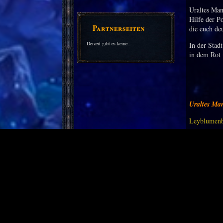
Uraltes Ma
Hilfe der Po
Partnerseiten
die euch de
Derzeit gibt es keine.
In der Stadt
in dem Rot 
Uraltes Ma
Leyblumenb
Findet ihr 
Leyblumenp
Stehen meis
Manaerfüllt