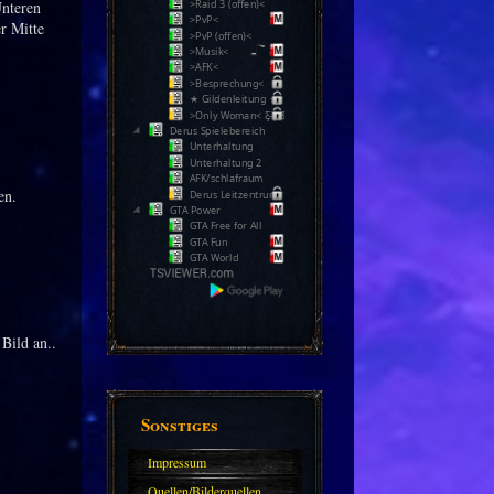
>Raid 3 (offen)<
Unteren
>PvP<
r Mitte
>PvP (offen)<
>Musik<
>AFK<
>Besprechung<
★ Gildenleitung ★
>Only Woman< Ƹ̵̡Ӝ̵̨̄Ʒ
Derus Spielebereich
Unterhaltung
Unterhaltung 2
AFK/schlafraum
en.
Derus Leitzentrum
GTA Power
GTA Free for All
GTA Fun
GTA World
Bild an..
Sonstiges
Impressum
Quellen/Bilderquellen