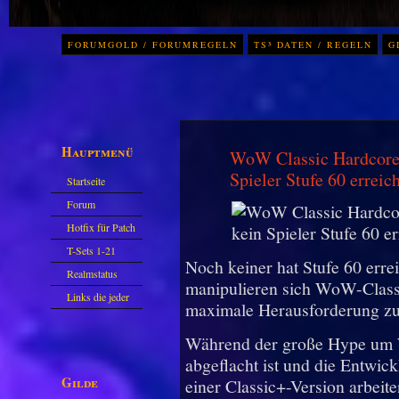
FORUMGOLD / FORUMREGELN
TS³ DATEN / REGELN
G
Hauptmenü
WoW Classic Hardcore:
Spieler Stufe 60 erreich
Startseite
Forum
Hotfix für Patch
11.X
T-Sets 1-21
Noch keiner hat Stufe 60 erre
Realmstatus
manipulieren sich WoW-Classi
Links die jeder
maximale Herausforderung zu
kennen sollte?!
Während der große Hype um W
Oder nicht?
abgeflacht ist und die Entwick
Gilde
einer Classic+-Version arbeiten