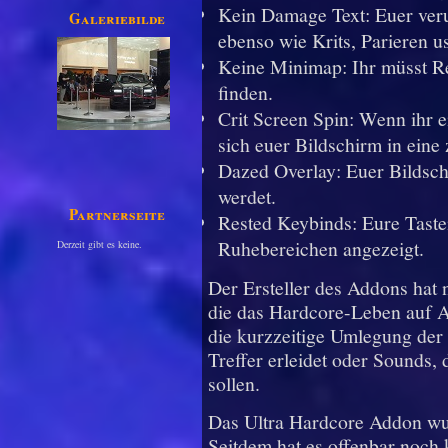
Kein Damage Text: Euer verur
Galeriebilder
ebenso wie Krits, Parieren u
Keine Minimap: Ihr müsst R
finden.
Crit Screen Spin: Wenn ihr ei
sich euer Bildschirm in eine 
Dazed Overlay: Euer Bildsch
werdet.
Partnerseiten
Rested Keybinds: Eure Tast
Ruhebereichen angezeigt.
Derzeit gibt es keine.
Der Ersteller des Addons hat 
die das Hardcore-Leben auf 
die kurzzeitige Umlegung der 
Treffer erleidet oder Sounds
sollen.
Das Ultra Hardcore Addon wur
Seitdem hat es offenbar noch