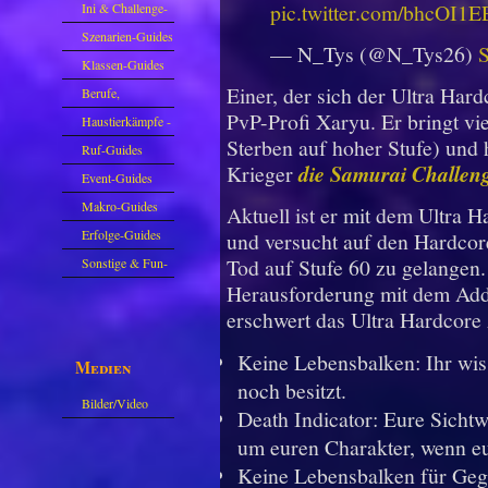
pic.twitter.com/bhcOI1
Ini & Challenge-
Guides
Szenarien-Guides
— N_Tys (@N_Tys26)
S
Klassen-Guides
Einer, der sich der Ultra Har
Berufe,
PvP-Profi Xaryu. Er bringt vi
Farmkarten und
Haustierkämpfe -
Sterben auf hoher Stufe) und 
Haustiere
Guide
Ruf-Guides
Krieger
die Samurai Challen
Event-Guides
Makro-Guides
Aktuell ist er mit dem Ultra 
Erfolge-Guides
und versucht auf den Hardco
Tod auf Stufe 60 zu gelangen
Sonstige & Fun-
Herausforderung mit dem Addo
Guides
erschwert das Ultra Hardcore
Keine Lebensbalken: Ihr wiss
Medien
noch besitzt.
Bilder/Video
Death Indicator: Eure Sichtw
Galerie
um euren Charakter, wenn e
Keine Lebensbalken für Geg