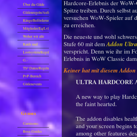
Hardcore-Erlebnis der WoW-Cl
Über die Gilde
Spitze treiben. Durch selbst 
(DAW)
Gildenregeln/Aufnahme
versuchen WoW-Spieler auf de
Ränge/Beförderungen
zu erreichen.
Mitglieder/Eq/Lvl
Die neueste und wohl schwers
Woher wir alle
Stufe 60 mit dem
Addon Ultr
kommen.
Raids und
verspricht. Denn wie ihr im F
Zubehör
Lootsystem/Regeln
Erlebnis in WoW Classic dam
G.-
Sparkasse/Goldleihen
TS³ Daten/Regeln
Keiner hat mit diesem Addon 
PvP-Bereich
𝐔𝐋𝐓𝐑𝐀 𝐇𝐀𝐑𝐃𝐂𝐎𝐑𝐄 
Gildenevents
A new way to play Hardcor
the faint hearted.
Guides
The addon disables healt
Garnisons-
and your screen begins t
Guides
Boss-Guides
among other features d