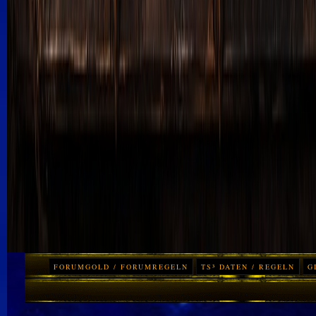
FORUMGOLD / FORUMREGELN
TS³ DATEN / REGELN
G