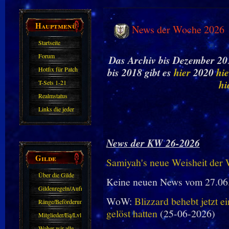
Hauptmenü
News der Woche 2026
Startseite
Forum
Das Archiv bis Dezember 201
Hotfix für Patch
bis 2018 gibt es
hier
2020
hie
11.X
hi
T-Sets 1-21
Realmstatus
Links die jeder
kennen sollte?!
Oder nicht?
News der KW 26-2026
Gilde
Samiyah's neue Weisheit der
Über die Gilde
Keine neuen News vom 27.06
(DAW)
Gildenregeln/Aufnahme
WoW:
Blizzard behebt jetzt e
Ränge/Beförderungen
gelöst hatten
(25-06-2026)
Mitglieder/Eq/Lvl
Woher wir alle