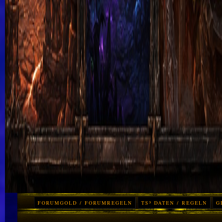
FORUMGOLD / FORUMREGELN
TS³ DATEN / REGELN
G