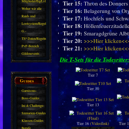
Mitglieder/Eq/Lvl
Tier 15:
Thron des Donners 
Woher wir alle
Tier 16:
Belagerung von Org
kommen.
Raids und
Tier 17:
Hochfels und Schwar
Zubehör
Lootsystem/Regeln
Tier 18:
Höllenfeuerzitadell
G.-
Tier 19:
Smaragdgrüne Alb
Sparkasse/Goldleihen
TS³ Daten/Regeln
Tier 20:
>>>Hier klicken<<
PvP-Bereich
Tier 21:
>>>Hier klicken<<
Gildenevents
Die T-Sets für die Todesritter
Tier 7
Guides
Tier 10
Garnisons-
Guides
Boss-Guides
Tier 13
Ini & Challenge-
Guides
Szenarien-Guides
Klassen-Guides
Tier 16
(Videolink)
Tier 
Berufe,