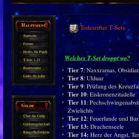
Hauptmenü
Todesritter T-Sets
Startseite
Forum
Hotfix für Patch
Welches T-Set droppt wo?
11.X
T-Sets 1-21
Realmstatus
Tier 7
: Naxxramas, Obsidi
Links die jeder
Tier 8
: Ulduar
kennen sollte?!
Tier 9
: Prüfung des Kreuzfa
Oder nicht?
Tier 10
: Eiskronenzitadelle
Tier 11
: Pechschwingenabsti
Gilde
Zwielichts
Über die Gilde
Tier 12
: Feuerlande und Bar
(DAW)
Gildenregeln/Aufnahme
Tier 13:
Drachenseele
Ränge/Beförderungen
Tier 14:
Herz der Angst, Te