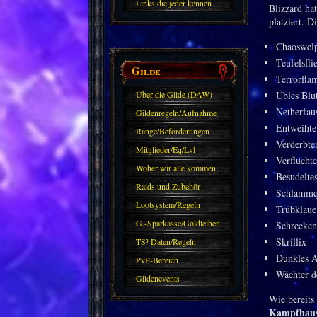
Links die jeder kennen
Blizzard ha
sollte?! Oder nicht?
platziert. 
Chaoswel
Teufelsfli
Gilde
Terrorfl
Über die Gilde (DAW)
Übles Blu
Netherfau
Gildenregeln/Aufnahme
Entweihte
Ränge/Beförderungen
Verderbte
Mitglieder/Eq/Lvl
Verfluchte
Woher wir alle kommen.
Besudelte
Raids und Zubehör
Schlammq
Lootsystem/Regeln
Trübklaue
G.-Sparkasse/Goldleihen
Schrecken
Skrillix
TS³ Daten/Regeln
Dunkles 
PvP-Bereich
Wächter d
Gildenevents
Wie bereits
Kampfhaus