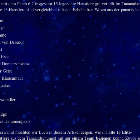
t mit dem Patch 6.2 insgesamt 15 legendäre Haustiere gut verteilt im Tanaands
Die 15 Haustiere sind vergleichbar mit den Fabelhaften Wesen aus der panarische
pe
ege
amme
t von Draenor
st
 Erde
r Donnerschwanz
r Geist
s Klauenmaul
uaker
swandler
Auge
es Dämonenpakts
alle 15 Elite-
 erwähnt möchten wir Euch in diesem Artikel zeigen, wie ihr
tiere
einem Team besiegen
aus dem Tanaandschungel mit nur
könnt. Zuvor s