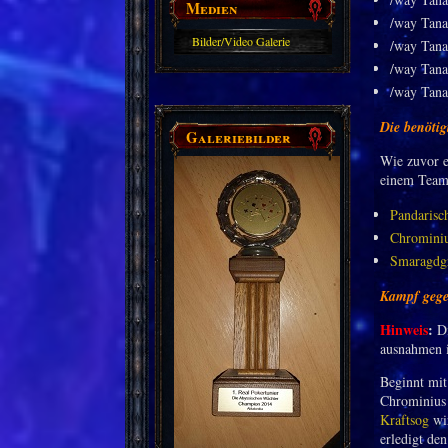
Medien
/way Tana
Bilder/Video Galerie
/way Tana
/way Tana
/way Tana
Die benötig
Galeriebilder
Wie zuvor e
einem Team 
Pandarisc
Chromini
Smaragdgr
Kampf gege
Hinweis
:
Di
ausnahmen i
Beginnt mit
Chrominius 
Kraftsog
wir
erledigt de