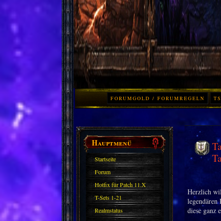
FORUMGOLD / FORUMREGELN
TS
Hauptmenü
Ta
Ta
Startseite
Forum
Hotfix für Patch 11.X
Herzlich wi
T-Sets 1-21
legendären 
diese ganz 
Realmstatus