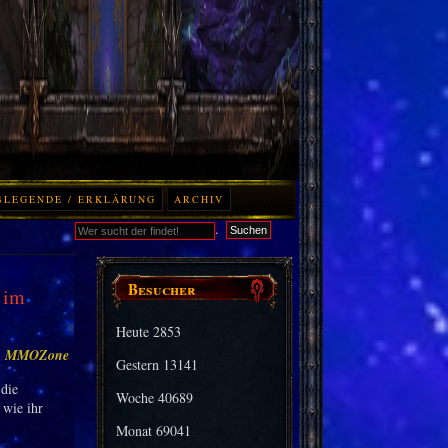
BLEGENDE / ERKLÄRUNG
ARCHIV
.
Suchen
Besucher
 im
Heute
2853
:
MMOZone
Gestern
13141
die
Woche
40689
 wie ihr
Monat
69041