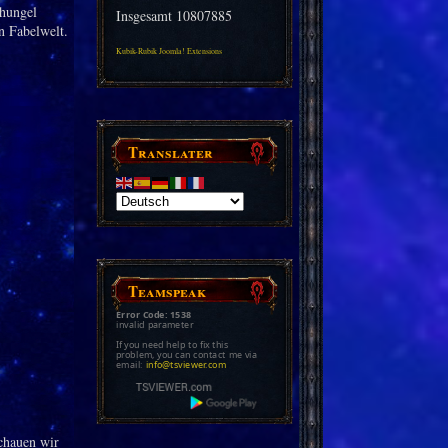
chungel
Insgesamt
10807885
n Fabelwelt.
Kubik-Rubik Joomla! Extensions
Translater
Teamspeak
Error Code: 1538
invalid parameter
If you need help to fix this
problem, you can contact me via
email:
info@tsviewer.com
chauen wir