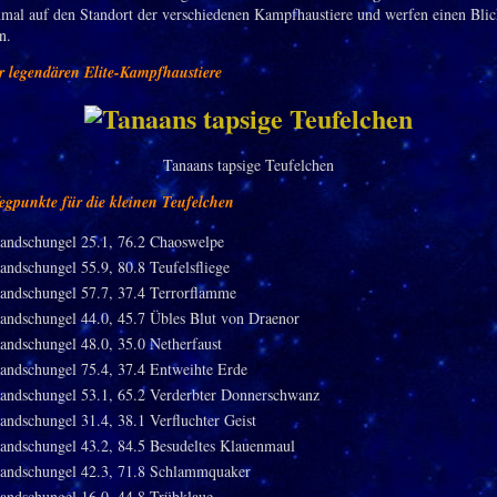
inmal auf den Standort der verschiedenen Kampfhaustiere und werfen einen Blic
n.
r legendären Elite-Kampfhaustiere
Tanaans tapsige Teufelchen
punkte für die kleinen Teufelchen
andschungel 25.1, 76.2 Chaoswelpe
andschungel 55.9, 80.8 Teufelsfliege
andschungel 57.7, 37.4 Terrorflamme
andschungel 44.0, 45.7 Übles Blut von Draenor
andschungel 48.0, 35.0 Netherfaust
andschungel 75.4, 37.4 Entweihte Erde
andschungel 53.1, 65.2 Verderbter Donnerschwanz
andschungel 31.4, 38.1 Verfluchter Geist
andschungel 43.2, 84.5 Besudeltes Klauenmaul
andschungel 42.3, 71.8 Schlammquaker
andschungel 16.0, 44.8 Trübklaue