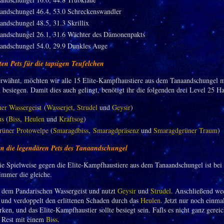
andschungel 46.4, 53.0 Schreckenswandler
andschungel 48.5, 31.3 Skrillix
andschungel 26.1, 31.6 Wächter des Dämonenpakts
andschungel 54.0, 29.9 Dunkles Auge
ten Pets für die tapsigen Teufelchen
rwähnt, möchten wir alle 15 Elite-Kampfhaustiere aus dem Tanaandschungel m
besiegen. Damit dies auch gelingt, benötigt ihr die folgenden drei Level 25 Ha
her Wassergeist
(
Wasserjet
,
Strudel
und
Geysir
)
us
(
Biss
,
Heulen
und
Kraftsog
)
üner Protowelpe
(
Smaragdbiss
,
Smaragdpräsenz
und
Smaragdgrüner Traum
)
n die legendären Pets des Tanaandschungel
e Spielweise gegen die Elite-Kampfhaustiere aus dem Tanaandschungel ist bei 
mmer die gleiche.
 dem Pandarischen Wassergeist und nutzt
Geysir
und
Strudel
. Anschließend wec
und verdoppelt den erlittenen Schaden durch das
Heulen
. Jetzt nur noch einma
ken, und das Elite-Kampfhaustier sollte besiegt sein. Falls es nicht ganz gereic
n Rest mit einem
Biss
.