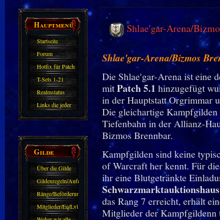
Hauptmenü
Shlae'gar-Arena/Bizmo
Startseite
Forum
Shlae'gar-Arena/
Bizmos Bre
Hotfix für Patch
Die Shlae'gar-Arena ist eine 
11.X
T-Sets 1-21
Patch 5.1
mit
hinzugefügt wurd
Realmstatus
in der Hauptstatt Orgrimmar un
Links die jeder
Die gleichartige Kampfgilden d
kennen sollte?!
Tiefenbahn in der Allianz-Hau
Oder nicht?
Bizmos Brennbar.
Gilde
Kampfgilden sind keine typis
of Warcraft her kennt. Für d
Über die Gilde
ihr eine
Blutgetränkte Einlad
(DAW)
Gildenregeln/Aufnahme
Schwarzmarktauktionshaus
Ränge/Beförderungen
das Rang 7 erreicht, erhält ei
Mitglieder/Eq/Lvl
Mitglieder der Kampfgildenn 
Woher wir alle