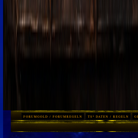
FORUMGOLD / FORUMREGELN
TS³ DATEN / REGELN
G