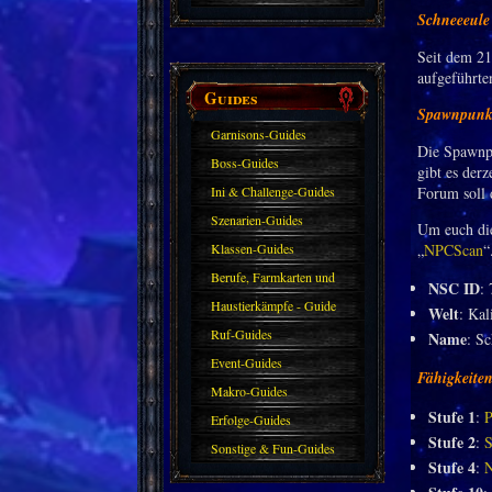
Schneeeule 
Seit dem 21
aufgeführte
Guides
Spawnpunk
Garnisons-Guides
Die Spawnpu
Boss-Guides
gibt es derz
Ini & Challenge-Guides
Forum soll 
Szenarien-Guides
Um euch die
Klassen-Guides
„
NPCScan
“
Berufe, Farmkarten und
NSC ID
:
Haustiere
Haustierkämpfe - Guide
Welt
: Ka
Ruf-Guides
Name
: S
Event-Guides
Fähigkeiten
Makro-Guides
Stufe 1
:
P
Erfolge-Guides
Stufe 2
:
S
Sonstige & Fun-Guides
Stufe 4
:
N