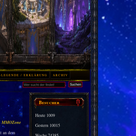
BLEGENDE / ERKLÄRUNG
ARCHIV
.
Suchen
Besucher
Heute
1009
:
MMOZone
Gestern
10015
ut an dem
Woche
74385