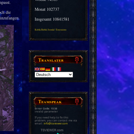
npasst.
Monat
102737
och die
einzufangen.
Insgesamt
10841581
Kubik-Rubik Joomla! Extensions
Translater
Teamspeak
Error Code: 1538
invalid parameter
If you need help to fix this
problem, you can contact me via
email:
info@tsviewer.com