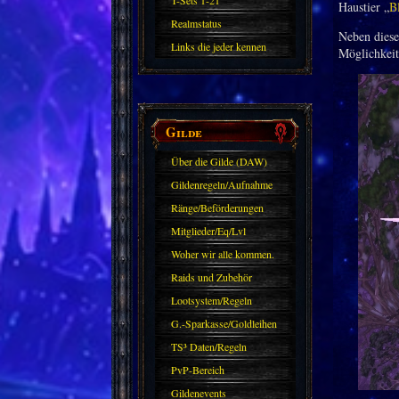
T-Sets 1-21
Haustier „
B
Realmstatus
Neben diese
Links die jeder kennen
Möglichkeit
sollte?! Oder nicht?
Gilde
Über die Gilde (DAW)
Gildenregeln/Aufnahme
Ränge/Beförderungen
Mitglieder/Eq/Lvl
Woher wir alle kommen.
Raids und Zubehör
Lootsystem/Regeln
G.-Sparkasse/Goldleihen
TS³ Daten/Regeln
PvP-Bereich
Gildenevents