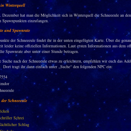
in Winterquell
. Dezember hat man die Möglichkeit sich in Winterquell die Schneeeule an den
n Spawnpunkten einzufangen.
te und Spawnrate
nkte der Schneeeule findet ihr in der unten eingefügten Karte. Über die gena
eit leider keine offiziellen Informationen. Laut ersten Informationen aus dem off
die Spawnrate aber unter einer Stunde betragen.
 Suche nach der Schneeeule etwas zu erleichtern, empfehlen wir euch das Ad
. Dort tragt ihr dann einfach unter „Suche“ den folgenden NPC ein:
 7554
limdor
chneeeule
 der Schneeeule
icken
chriller Schrei
ächtlicher Schlag