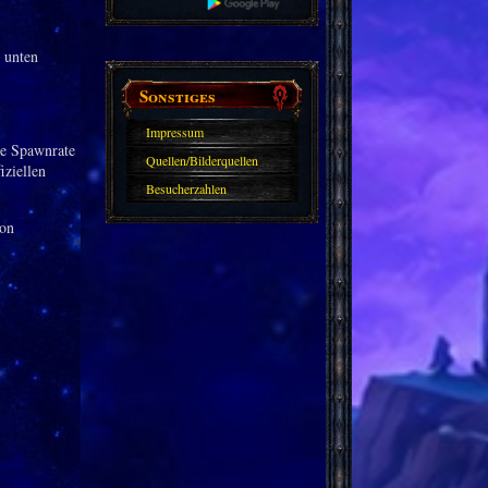
 unten
Sonstiges
Impressum
ue Spawnrate
Quellen/Bilderquellen
iziellen
Besucherzahlen
don