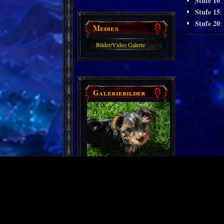
Stufe 10
:
Stufe 15
:
Stufe 20
:
Medien
Bilder/Video Galerie
Galeriebilder
Partnerseiten
Derzeit gibt es keine.