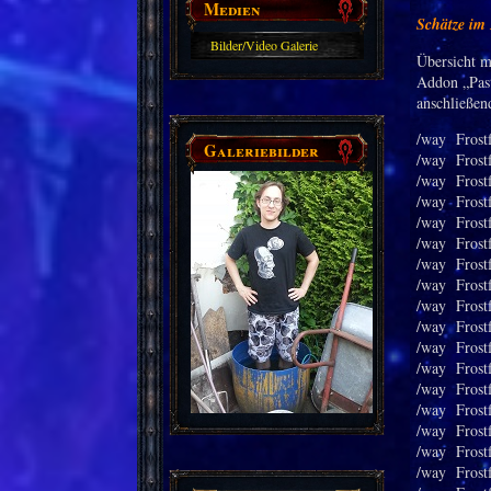
Medien
Schätze im 
Bilder/Video Galerie
Übersicht m
Addon „Past
anschließen
/way Frostf
Galeriebilder
/way Frost
/way Frostf
/way Frostf
/way Frostf
/way Frostf
/way Frost
/way Frost
/way Frostf
/way Frostf
/way Frostf
/way Frostf
/way Frostf
/way Frostf
/way Frostf
/way Frostf
/way Frostf