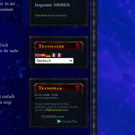
d. In der
Insgesamt
10808826
enstände
Kubik-Rubik Joomla! Extensions
 Euch
Translater
nt ihr mehr
Teamspeak
Error Code: 1538
t einfach
invalid parameter
m zeigt
If you need help to fix this
problem, you can contact me via
email:
info@tsviewer.com