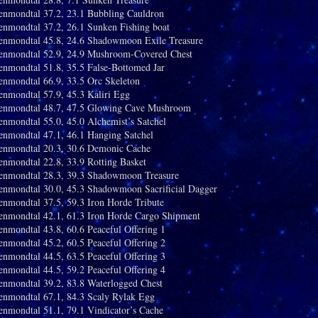
enmondtal 37.2, 23.1 Bubbling Cauldron
enmondtal 37.2, 26.1 Sunken Fishing boat
tenmondtal 45.8, 24.6 Shadowmoon Exile Treasure
tenmondtal 52.9, 24.9 Mushroom-Covered Chest
enmondtal 51.8, 35.5 False-Bottomed Jar
enmondtal 66.9, 33.5 Orc Skeleton
enmondtal 57.9, 45.3 Kaliri Egg
tenmondtal 48.7, 47.5 Glowing Cave Mushroom
enmondtal 55.0, 45.0 Alchemist’s Satchel
enmondtal 47.1, 46.1 Hanging Satchel
tenmondtal 20.3, 30.6 Demonic Cache
enmondtal 22.8, 33.9 Rotting Basket
tenmondtal 28.3, 39.3 Shadowmoon Treasure
enmondtal 30.0, 45.3 Shadowmoon Sacrificial Dagger
enmondtal 37.5, 59.3 Iron Horde Tribute
enmondtal 42.1, 61.3 Iron Horde Cargo Shipment
enmondtal 43.8, 60.6 Peaceful Offering 1
enmondtal 45.2, 60.5 Peaceful Offering 2
enmondtal 44.5, 63.5 Peaceful Offering 3
enmondtal 44.5, 59.2 Peaceful Offering 4
enmondtal 39.2, 83.8 Waterlogged Chest
enmondtal 67.1, 84.3 Scaly Rylak Egg
enmondtal 51.1, 79.1 Vindicator’s Cache