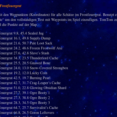
Frostfeuergrat
it den Wegpunkten (Koordinaten) für alle Schätze im Frostfeuergrat. Benutzt e
e“ um den vollständigen Text mit Waypoints im Spiel einzufügen. TomTom ze
d die Punkte auf der Map.
euergrat 9.8, 45.4 Sealed Jug
feuergrat 16.1, 49.8 Supply Dump
euergrat 21.6, 50.7 Pale Loot Sack
euergrat 24.2, 48.6 Frozen Frostwolf Axe
euergrat 27.6, 42.8 Slave’s Stash
euergrat 34.3, 23.5 Thunderlord Cache
feuergrat 25.5, 20.5 Gnawed Bone
feuergrat 24.0, 13.0 Snow-Covered Strongbox
euergrat 19.2, 12.0 Lucky Coin
euergrat 42.5, 19.7 Burning Pearl
euergrat 42.7, 31.7 Crag-Leaper’s Cache
euergrat 51.0, 22.8 Glowing Obsidian Shard
euergrat 27.7, 39.1 Ogre Booty 1
euergrat 27.3, 38.8 Ogre Booty 2
euergrat 28.3, 34.5 Ogre Booty 3
euergrat 64.7, 25.7 Survivalist’s Cache
euergrat 66.8, 26.5 Goren Leftovers