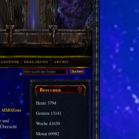
BLEGENDE / ERKLÄRUNG
ARCHIV
.
Suchen
Besucher
Heute
3794
:
MMOZone
Gestern
13141
e und
Woche
41630
 Übersicht
Monat
69982