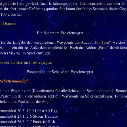
aufgeführte Item gewährt Euch Erfahrungspunkte, Garnisonsressourcen oder Gol
tet ihr aber immer Erfahrungspunkte. Ihr könnt durch das Sammeln dieser Geg
 100 erreichen.
Ein Schatz im Frostfeuergrat
t für die Eingabe der verschiedenen Waypoints das Addon „
TomTom
“, welches
bekannt sein dürfte. Außerdem empfehle ich Euch das Addon „
Paste
“ damit kön
chen (Makro) im Spiel einfügen.
Wegpunkte der Schätze im Frostfeuergrat
 Schattenmondtal
it den Wegpunkten (Koordinaten) für alle Schätze im Schattenmondtal. Benutz
Paste“ um den vollständigen Text mit Waypoints im Spiel einzufügen. TomTo
ießend die Punkte auf der Map.
enmondtal 30.3, 19.9 Lunarfall Egg
enmondtal 27.1, 2.6 Stolen Treasure
enmondtal 26.5, 5.7 Fantastic Fish
enmondtal 28.8, 7.1 Sunken Treasure