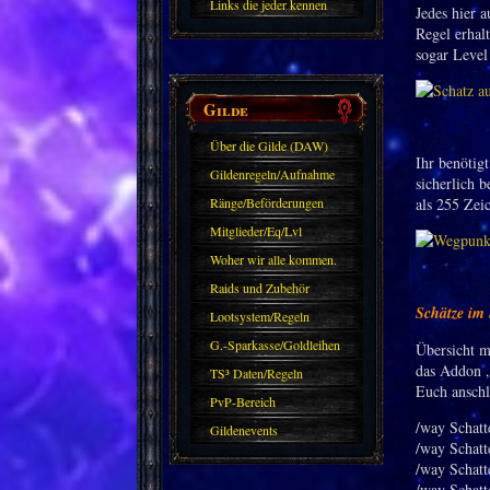
Links die jeder kennen
Jedes hier 
sollte?! Oder nicht?
Regel erhal
sogar Level
Gilde
Über die Gilde (DAW)
Ihr benötig
Gildenregeln/Aufnahme
sicherlich 
Ränge/Beförderungen
als 255 Zei
Mitglieder/Eq/Lvl
Woher wir alle kommen.
Raids und Zubehör
Schätze im
Lootsystem/Regeln
G.-Sparkasse/Goldleihen
Übersicht m
das Addon „
TS³ Daten/Regeln
Euch anschl
PvP-Bereich
/way Schatt
Gildenevents
/way Schatt
/way Schatt
/way Schatt