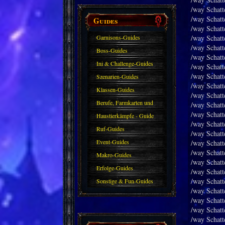
/way Schatt
/way Schatt
Guides
/way Schat
Garnisons-Guides
/way Schat
/way Schatt
Boss-Guides
/way Schatt
Ini & Challenge-Guides
/way Schatt
/way Schat
Szenarien-Guides
/way Schatt
Klassen-Guides
/way Schatt
Berufe, Farmkarten und
/way Schat
/way Schatt
Haustiere
Haustierkämpfe - Guide
/way Schat
Ruf-Guides
/way Schatt
Event-Guides
/way Schatt
/way Schatt
Makro-Guides
/way Schatt
Erfolge-Guides
/way Schatt
/way Schatt
Sonstige & Fun-Guides
/way Schatt
/way Schatt
/way Schatt
/way Schatt