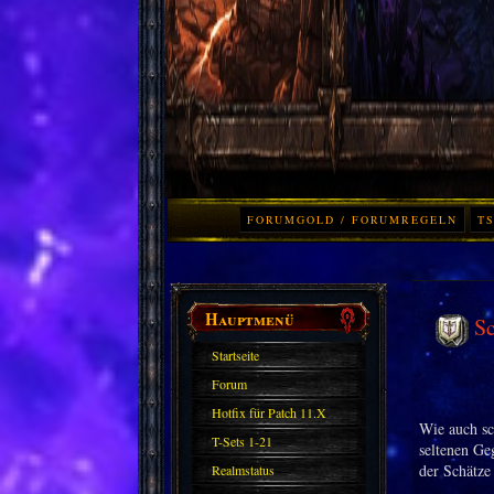
FORUMGOLD / FORUMREGELN
TS
Hauptmenü
Sc
Startseite
Forum
Hotfix für Patch 11.X
Wie auch sc
T-Sets 1-21
seltenen Ge
der Schätze
Realmstatus