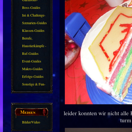
Guides
Boss-Guides
Ini & Challenge-
Guides
Szenarien-Guides
Klassen-Guides
Berufe,
Farmkarten und
Haustierkämpfe -
Haustiere
Guide
Ruf-Guides
Event-Guides
Makro-Guides
Erfolge-Guides
Sonstige & Fun-
Guides
Medien
leider konnten wir nicht alle
turm
Bilder/Video
Galerie