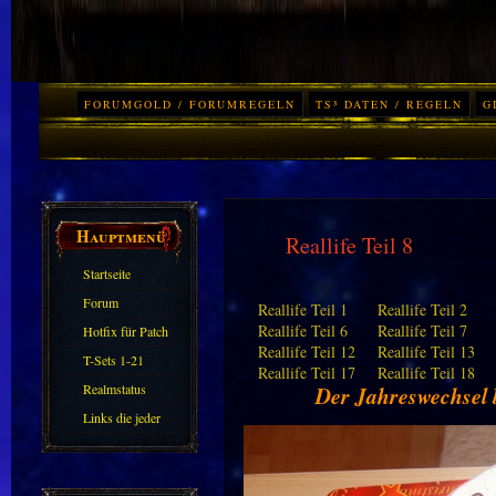
FORUMGOLD / FORUMREGELN
TS³ DATEN / REGELN
G
Hauptmenü
Reallife Teil 8
Startseite
Forum
Reallife Teil 1
Reallife Teil 2
Reallife Teil 6
Reallife Teil 7
Hotfix für Patch
Reallife Teil 12
Reallife Teil 13
11.X
T-Sets 1-21
Reallife Teil 17
Reallife Teil 18
Realmstatus
Der Jahreswechsel 
Links die jeder
kennen sollte?!
Oder nicht?