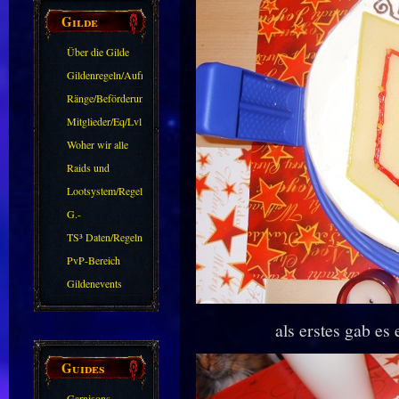
Gilde
Über die Gilde
(DAW)
Gildenregeln/Aufnahme
Ränge/Beförderungen
Mitglieder/Eq/Lvl
Woher wir alle
kommen.
Raids und
Zubehör
Lootsystem/Regeln
G.-
Sparkasse/Goldleihen
TS³ Daten/Regeln
PvP-Bereich
Gildenevents
als erstes gab e
Guides
Garnisons-