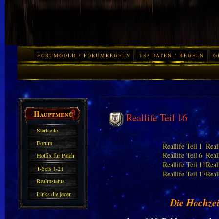
FORUMGOLD / FORUMREGELN
TS³ DATEN / REGELN
G
Hauptmenü
Reallife Teil 16
Startseite
Forum
Reallife Teil 1
Reall
Reallife Teil 6
Reall
Hotfix für Patch
Reallife Teil 11
Real
11.X
T-Sets 1-21
Reallife Teil 17
Real
Realmstatus
Links die jeder
Die Hochzei
kennen sollte?!
Oder nicht?