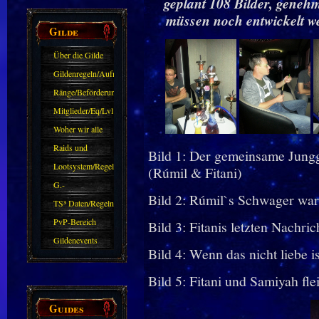
geplant 108 Bilder, genehm
müssen noch entwickelt 
Gilde
Über die Gilde
(DAW)
Gildenregeln/Aufnahme
Ränge/Beförderungen
Mitglieder/Eq/Lvl
Woher wir alle
kommen.
Raids und
Bild 1: Der gemeinsame Jungg
Zubehör
Lootsystem/Regeln
(Rúmil & Fitani)
G.-
Bild 2: Rúmil`s Schwager war
Sparkasse/Goldleihen
TS³ Daten/Regeln
PvP-Bereich
Bild 3: Fitanis letzten Nachric
Gildenevents
Bild 4: Wenn das nicht liebe is
Bild 5: Fitani und Samiyah fle
Guides