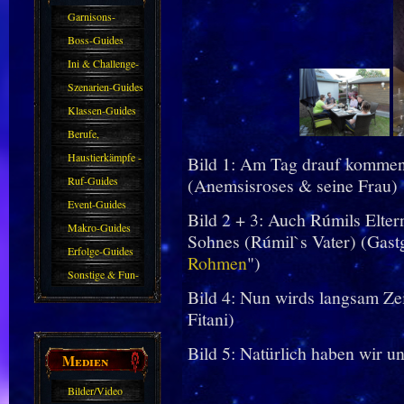
Garnisons-
Guides
Boss-Guides
Ini & Challenge-
Guides
Szenarien-Guides
Klassen-Guides
Berufe,
Farmkarten und
Haustierkämpfe -
Bild 1: Am Tag drauf kommen
Haustiere
Guide
Ruf-Guides
(Anemsisroses & seine Frau)
Event-Guides
Bild 2 + 3: Auch Rúmils Elter
Makro-Guides
Sohnes (Rúmil`s Vater) (Gast
Erfolge-Guides
Rohmen
")
Sonstige & Fun-
Bild 4: Nun wirds langsam Ze
Guides
Fitani)
Bild 5: Natürlich haben wir 
Medien
Bilder/Video