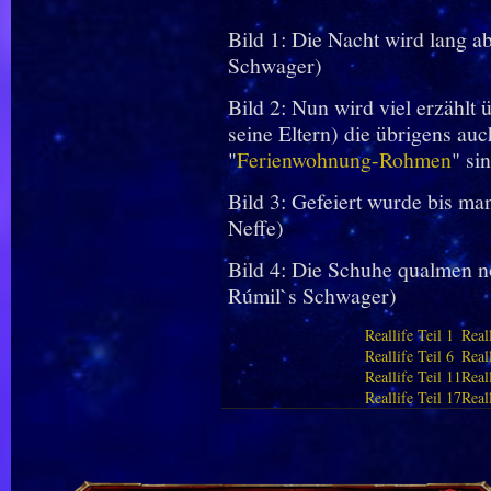
Bild 1: Die Nacht wird lang a
Schwager)
Bild 2: Nun wird viel erzählt
seine Eltern) die übrigens auc
"
Ferienwohnung-Rohmen
" si
Bild 3: Gefeiert wurde bis ma
Neffe)
Bild 4: Die Schuhe qualmen 
Rúmil`s Schwager)
Reallife Teil 1
Reall
Reallife Teil 6
Reall
Reallife Teil 11
Real
Reallife Teil 17
Real