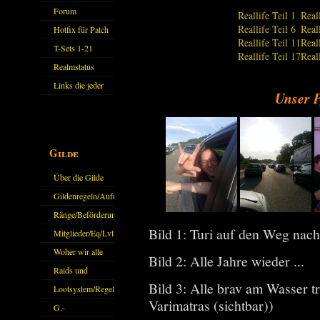
Forum
Reallife Teil 1
Reall
Reallife Teil 6
Reall
Hotfix für Patch
Reallife Teil 11
Real
11.X
T-Sets 1-21
Reallife Teil 17
Real
Realmstatus
Links die jeder
Unser P
kennen sollte?!
Oder nicht?
Gilde
Über die Gilde
(DAW)
Gildenregeln/Aufnahme
Ränge/Beförderungen
Bild 1: Turi auf den Weg na
Mitglieder/Eq/Lvl
Woher wir alle
Bild 2: Alle Jahre wieder ...
kommen.
Raids und
Bild 3: Alle brav am Wasser tr
Zubehör
Lootsystem/Regeln
Varimatras (sichtbar))
G.-