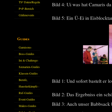
Sparkasse/Goldleihen
TS³ Daten/Regeln
Bild 4: Ui was hat Camaris 
PvP-Bereich
Gildenevents
Bild 5: Ein Ü-Ei in Eisblockt
Guides
Garnisons-
Guides
Boss-Guides
Ini & Challenge-
Guides
Szenarien-Guides
Klassen-Guides
Bild 1: Und sofort bastelt er l
Berufe,
Farmkarten und
Haustierkämpfe -
Haustiere
Guide
Ruf-Guides
Bild 2: Das Ergebniss ein sc
Event-Guides
Bild 3: Auch unser Babbsack
Makro-Guides