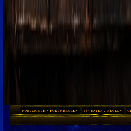
FORUMGOLD / FORUMREGELN
TS³ DATEN / REGELN
G