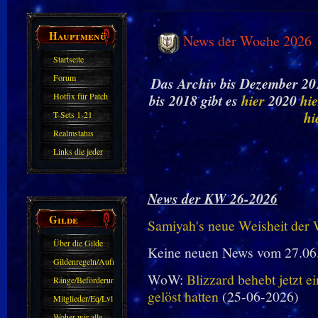
Hauptmenü
News der Woche 2026
Startseite
Forum
Das Archiv bis Dezember 201
Hotfix für Patch
bis 2018 gibt es
hier
2020
hie
11.X
hi
T-Sets 1-21
Realmstatus
Links die jeder
kennen sollte?!
Oder nicht?
News der KW 26-2026
Gilde
Samiyah's neue Weisheit der
Über die Gilde
Keine neuen News vom 27.06
(DAW)
Gildenregeln/Aufnahme
WoW:
Blizzard behebt jetzt e
Ränge/Beförderungen
gelöst hatten
(25-06-2026)
Mitglieder/Eq/Lvl
Woher wir alle