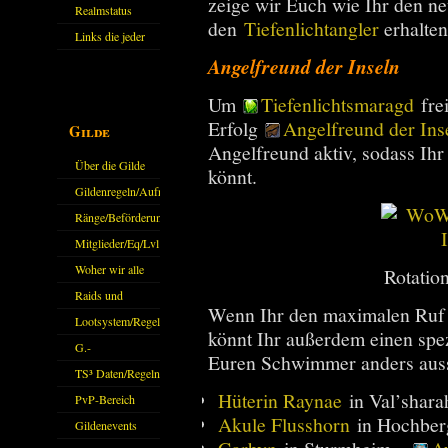
zeige wir Euch wie Ihr den ne
Realmstatus
den
Tiefenlichtangler
erhalten
Links die jeder
Angelfreund der Inseln
kennen sollte?!
Oder nicht?
Um
Tiefenlichtsmaragd
frei
Erfolg
Angelfreund der Ins
Gilde
Angelfreund aktiv, sodass Ihr 
Über die Gilde
könnt.
(DAW)
Gildenregeln/Aufnahme
Ränge/Beförderungen
Mitglieder/Eq/Lvl
Woher wir alle
Rotatio
kommen.
Raids und
Wenn Ihr den maximalen Ruf b
Zubehör
Lootsystem/Regeln
könnt Ihr außerdem einen spe
G.-
Euren Schwimmer anders auss
Sparkasse/Goldleihen
TS³ Daten/Regeln
Hüterin Raynae
in Val’shar
PvP-Bereich
Akule Flusshorn
in Hochbe
Gildenevents