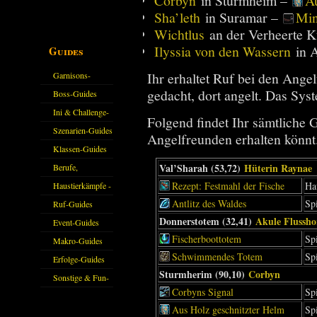
Corbyn
in Sturmheim –
Au
Sha’leth
in Suramar –
Min
Wichtlus
an der Verheerte K
Ilyssia von den Wassern
in 
Guides
Ihr erhaltet Ruf bei den Ange
Garnisons-
gedacht, dort angelt. Das Sys
Guides
Boss-Guides
Ini & Challenge-
Folgend findet Ihr sämtliche 
Guides
Szenarien-Guides
Angelfreunden erhalten könnt
Klassen-Guides
Val’Sharah (53,72)
Hüterin Raynae
Berufe,
Rezept: Festmahl der Fische
Ha
Farmkarten und
Haustierkämpfe -
Antlitz des Waldes
Sp
Haustiere
Guide
Ruf-Guides
Donnerstotem (32,41)
Akule Flussh
Event-Guides
Fischerboottotem
Sp
Makro-Guides
Schwimmendes Totem
Sp
Erfolge-Guides
Sturmherim (90,10)
Corbyn
Sonstige & Fun-
Corbyns Signal
Sp
Guides
Aus Holz geschnitzter Helm
Sp