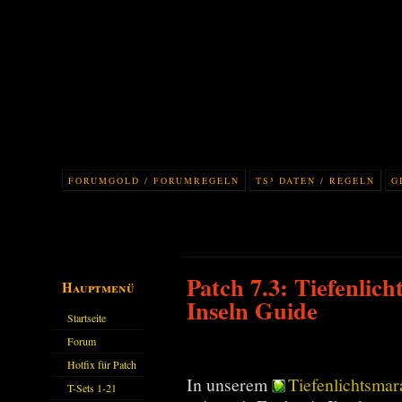
FORUMGOLD / FORUMREGELN
TS³ DATEN / REGELN
G
Patch 7.3: Tiefenlic
Hauptmenü
Inseln Guide
Startseite
Forum
Hotfix für Patch
In unserem
Tiefenlichtsma
11.X
T-Sets 1-21