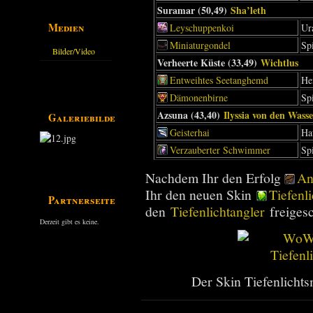
Suramar (50,49)
Sha’leth
Medien
Leyschuppenkoi
Ur
Miniaturgondel
Sp
Bilder/Video
Verheerte Küste (33,49)
Wichtlus
Galerie
Entweihtes Seetanghemd
H
Dämonenbirne
Sp
Azsuna (43,40)
Ilyssia von den Wass
Galeriebilder
Geisterhai
Ha
Verzauberter Schwimmer
Sp
Nachdem Ihr den Erfolg
An
Ihr den neuen Skin
Tiefenl
Partnerseiten
den
Tiefenlichtangler
freigesc
Derzeit gibt es keine.
Der Skin Tiefenlichts